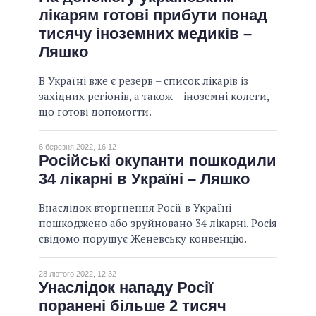
лікарям готові прибути понад
тисячу іноземних медиків –
Ляшко
В Україні вже є резерв – список лікарів із
західних регіонів, а також – іноземні колеги,
що готові допомогти.
6 березня 2022, 16:12
Російські окупанти пошкодили
34 лікарні в Україні – Ляшко
Внаслідок вторгнення Росії в Україні
пошкоджено або зруйновано 34 лікарні. Росія
свідомо порушує Женевську конвенцію.
28 лютого 2022, 12:32
Унаслідок нападу Росії
поранені більше 2 тисяч