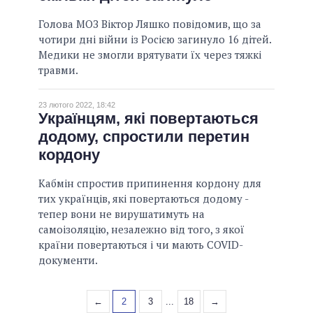
Голова МОЗ Віктор Ляшко повідомив, що за
чотири дні війни із Росією загинуло 16 дітей.
Медики не змогли врятувати їх через тяжкі
травми.
23 лютого 2022, 18:42
Українцям, які повертаються
додому, спростили перетин
кордону
Кабмін спростив припинення кордону для
тих українців, які повертаються додому -
тепер вони не вирушатимуть на
самоізоляцію, незалежно від того, з якої
країни повертаються і чи мають COVID-
документи.
←
2
3
...
18
→