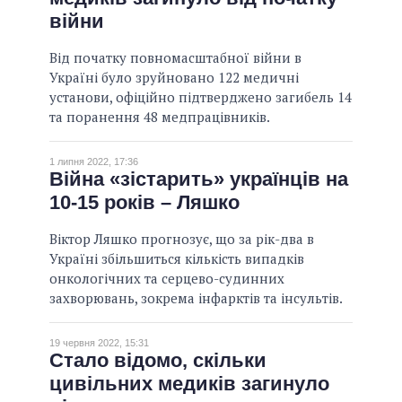
війни
ВСІ ОБІЦЯНКИ
АРХІВНІ ОБІЦЯНКИ
Від початку повномасштабної війни в
Україні було зруйновано 122 медичні
установи, офіційно підтверджено загибель 14
та поранення 48 медпрацівників.
1 липня 2022, 17:36
Війна «зістарить» українців на
10-15 років – Ляшко
Віктор Ляшко прогнозує, що за рік-два в
Україні збільшиться кількість випадків
онкологічних та серцево-судинних
захворювань, зокрема інфарктів та інсультів.
19 червня 2022, 15:31
Стало відомо, скільки
цивільних медиків загинуло