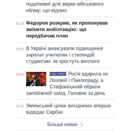
податкової для звірки військового
обліку: що відомо
Федоров розкрив, як пропонував
01:24
змінити мобілізацію: що
передбачав план
В Україні анонсували підвищення
23:45
зарплат учителям і стипендій
студентам: як зростуть виплати
Росія вдарила по
ПІДСУМКИ
22:53
Лозовій і Павлограду, а
Стефанішиній обрали
запобіжний захід. Головне за день
Зеленський цими вихідними вперше
22:32
відвідає Сербію
Більше новин