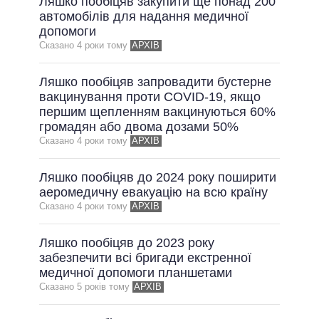
Ляшко пообіцяв закупити ще понад 200
автомобілів для надання медичної
допомоги
Сказано 4 роки тому
АРХІВ
Ляшко пообіцяв запровадити бустерне
вакцинування проти COVID-19, якщо
першим щепленням вакцинуються 60%
громадян або двома дозами 50%
Сказано 4 роки тому
АРХІВ
Ляшко пообіцяв до 2024 року поширити
аеромедичну евакуацію на всю країну
Сказано 4 роки тому
АРХІВ
Ляшко пообіцяв до 2023 року
забезпечити всі бригади екстренної
медичної допомоги планшетами
Сказано 5 рокiв тому
АРХІВ