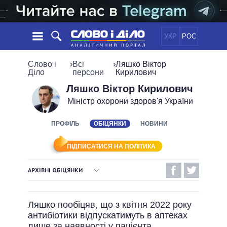
УКР
РОС
НОВИНИ
Слово і
›
Всі
›
Ляшко Віктор
Діло
персони
Кирилович
ОБIЦЯНКИ
СТРІЧКА
ПОЛІТИКА
Ляшко Віктор Кирилович
Міністр охорони здоров'я України
ПОДІЇ
ЕКОНОМІКА
ПОЛIТИКИ
СТАТТІ
СУСПІЛЬСТВО
ПРОФІЛЬ
ОБІЦЯНКИ
НОВИНИ
ІНФОГРАФІКА
ДУМКИ
СВІТ
УСІ ПОЛІТИКИ
ОГЛЯДИ
ПРЕЗИДЕНТ І ОФІС
ПІДПИСАТИСЯ НА ПОЛІТИКА
ВІДЕО
ДАЙДЖЕСТИ
ВЕРХОВНА РАДА
АРХІВНІ ОБІЦЯНКИ
ПІДТРИМАТИ
КАБІНЕТ МІНІСТРІВ
ВИКОНАНІ ОБІЦЯНКИ
ГОЛОВИ ОБЛАДМІНІСТРАЦІЙ
ПОРІВНЯННЯ ПОЛІТИКІВ
Ляшко пообіцяв, що з квітня 2022 року
МЕРИ МІСТ
НЕВИКОНАНІ ОБІЦЯНКИ
антибіотики відпускатимуть в аптеках
ВСІ ПЕРСОНИ
ОБІЦЯНКИ У ПРОЦЕСІ
лише за наявності у пацієнта