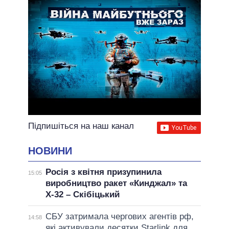
Підпишіться на наш канал
НОВИНИ
Росія з квітня призупинила
15:05
виробництво ракет «Кинджал» та
Х-32 – Скібіцький
СБУ затримала чергових агентів рф,
14:58
які активували десятки Starlink для