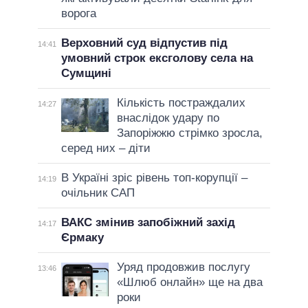
ворога
Верховний суд відпустив під
14:41
умовний строк ексголову села на
Сумщині
Кількість постраждалих
14:27
внаслідок удару по
Запоріжжю стрімко зросла,
серед них – діти
В Україні зріс рівень топ-корупції –
14:19
очільник САП
ВАКС змінив запобіжний захід
14:17
Єрмаку
Уряд продовжив послугу
13:46
«Шлюб онлайн» ще на два
роки