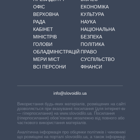
ОФІС
ЕКОНОМІКА
ВЕРХОВНА
КУЛЬТУРА
РАДА
НАУКА
КАБІНЕТ
НАЦІОНАЛЬНА
МІНІСТРІВ
БЕЗПЕКА
ГОЛОВИ
ПОЛІТИКА
ОБЛАДМІНІСТРАЦІЙ
ПРАВО
МЕРИ МІСТ
СУСПІЛЬСТВО
ВСІ ПЕРСОНИ
ФІНАНСИ
info@slovoidilo.ua
Використання будь-яких матеріалів, розміщених на сайті,
дозволяється при вказуванні посилання (для інтернет-видань
— гіперпосилання) на www.slovoidilo.ua. Посилання
(гіперпосилання) обов’язкове незалежно від повного або
часткового використання матеріалів.
Аналітична інформація про обіцянки політиків і чиновників,
що розміщені на порталі slovoidilo.ua, а також інформація про