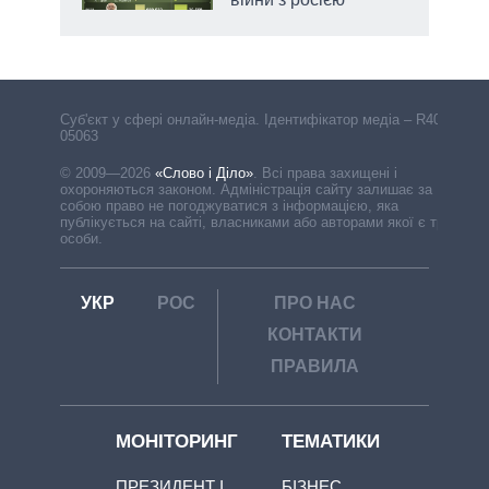
Cуб'єкт у сфері онлайн-медіа. Ідентифікатор медіа – R40-
05063
© 2009—2026
«Слово і Діло»
.
Всі права захищені і
охороняються законом. Адміністрація сайту залишає за
собою право не погоджуватися з інформацією, яка
публікується на сайті, власниками або авторами якої є треті
особи.
УКР
РОС
ПРО НАС
КОНТАКТИ
ПРАВИЛА
МОНІТОРИНГ
ТЕМАТИКИ
ПРЕЗИДЕНТ І
БІЗНЕС