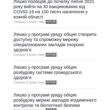
Ляшко пообіцяв до початку липня 2021
року вийти на 30 вакцинованих від
COVID-19 на 100 тисяч населення у
кожній області
Сказано 5 рокiв тому
АРХІВ
Ляшко у програмі уряду обіцяє створити
доступну та спроможну мережу
спеціалізованих закладів охорони
здоров’я
Сказано 5 рокiв тому
АРХІВ
Ляшко у програмі уряду обіцяє
розбудову системи громадського
здоров’я
Сказано 5 рокiв тому
АРХІВ
Ляшко у програмі уряду обіцяє
розбудову мережі закладів епідемічного
контролю та біологічної безпеки