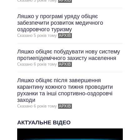
Сказано 5 рокiв тому
АРХІВ
Ляшко у програмі уряду обіцяє
забезпечити розвиток медичного
оздоровчого туризму
Сказано 5 рокiв тому
АРХІВ
Ляшко обіцяє побудувати нову систему
протиепідемічного захисту населення
Сказано 6 рокiв тому
АРХІВ
Ляшко обіцяє після завершення
карантину кожного тижня проводити
руханки та інші спортивно-оздоровчі
заходи
Сказано 6 рокiв тому
АРХІВ
АКТУАЛЬНЕ ВІДЕО