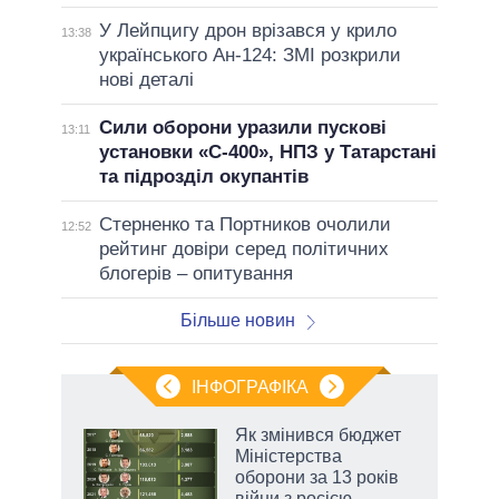
У Лейпцигу дрон врізався у крило
13:38
українського Ан-124: ЗМІ розкрили
нові деталі
Сили оборони уразили пускові
13:11
установки «С-400», НПЗ у Татарстані
та підрозділ окупантів
Стерненко та Портников очолили
12:52
рейтинг довіри серед політичних
блогерів – опитування
Більше новин
ІНФОГРАФІКА
Як змінився бюджет
раїні
Міністерства
ої
оборони за 13 років
війни з росією