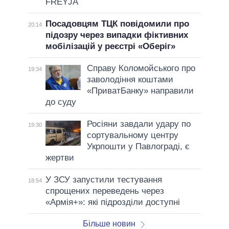
FREYJA
Посадовцям ТЦК повідомили про
20:14
підозру через випадки фіктивних
мобілізацій у реєстрі «Оберіг»
Справу Коломойського про
19:34
заволодіння коштами
«ПриватБанку» направили
до суду
Росіяни завдали удару по
19:30
сортувальному центру
Укрпошти у Павлограді, є
жертви
У ЗСУ запустили тестування
18:54
спрощених переведень через
«Армія+»: які підрозділи доступні
Більше новин