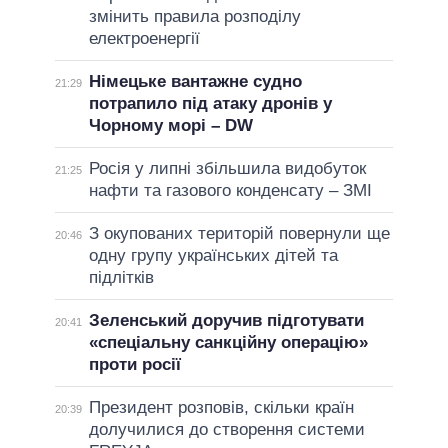
змінить правила розподілу
електроенергії
Німецьке вантажне судно
21:29
потрапило під атаку дронів у
Чорному морі – DW
Росія у липні збільшила видобуток
21:25
нафти та газового конденсату – ЗМІ
З окупованих територій повернули ще
20:46
одну групу українських дітей та
підлітків
Зеленський доручив підготувати
20:41
«спеціальну санкційну операцію»
проти росії
Президент розповів, скільки країн
20:39
долучилися до створення системи