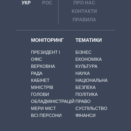
УКР
РОС
ПРО НАС
КОНТАКТИ
ПРАВИЛА
МОНІТОРИНГ
ТЕМАТИКИ
ПРЕЗИДЕНТ І
БІЗНЕС
ОФІС
ЕКОНОМІКА
ВЕРХОВНА
КУЛЬТУРА
РАДА
НАУКА
КАБІНЕТ
НАЦІОНАЛЬНА
МІНІСТРІВ
БЕЗПЕКА
ГОЛОВИ
ПОЛІТИКА
ОБЛАДМІНІСТРАЦІЙ
ПРАВО
МЕРИ МІСТ
СУСПІЛЬСТВО
ВСІ ПЕРСОНИ
ФІНАНСИ