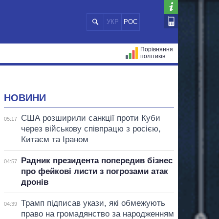
УКР
РОС
Порівняння
політиків
ЦІЙ
МЕРИ МІСТ
ВСІ ПЕРСОНИ
НОВИНИ
США розширили санкції проти Куби
05:17
через військову співпрацю з росією,
Китаєм та Іраном
Радник президента попередив бізнес
04:57
про фейкові листи з погрозами атак
дронів
Трамп підписав укази, які обмежують
04:39
право на громадянство за народженням