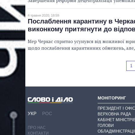
Завершення реформи децентралізації унеможли
4 травня 2020, 18:59
Послаблення карантину в Черкас
виконкому притягнути до відпов
Мер Черкас спритно усунувся від можливої юри
щодо послаблення карантинних обмежень, але, с
1
МОНІТОРИНГ
ПРЕЗИДЕНТ І ОФІС
УКР
РОС
ВЕРХОВНА РАДА
КАБІНЕТ МІНІСТРІ
ГОЛОВИ
ПРО НАС
ОБЛАДМІНІСТРАЦІ
КОНТАКТИ