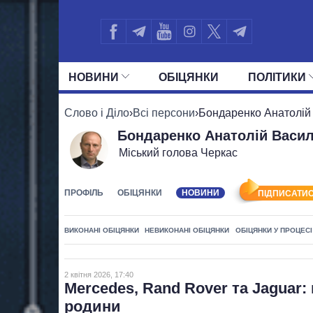
НОВИНИ
ОБIЦЯНКИ
ПОЛIТИКИ
УСІ ПОЛІТИКИ
ПРЕЗИДЕНТ І ОФ
Слово і Діло
›
Всі персони
›
Бондаренко Анатолій
Бондаренко Анатолій Васи
Міський голова Черкас
ПРОФІЛЬ
ОБІЦЯНКИ
НОВИНИ
ПІДПИСАТИС
ВИКОНАНІ ОБІЦЯНКИ
НЕВИКОНАНІ ОБІЦЯНКИ
ОБІЦЯНКИ У ПРОЦЕСІ
2 квітня 2026, 17:40
Mercedes, Rand Rover та Jaguar: 
родини