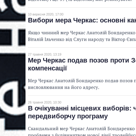
10 вересня 2020, 17:00
Вибори мера Черкас: основні ка
Якщо чинний мер Черкас Анатолій Бондаренко п
Віталій Ільченко від Слуги народу та Віктор Євпа
27 травня 2020, 13:19
Мер Черкас подав позов проти З
компенсації
Мер Черкас Анатолій Бондаренко подав позов 
висловлювання на його адресу.
26 травня 2020, 10:30
В очікуванні місцевих виборів:
передвиборчу програму
Скандальний мер Черкас Анатолій Бондаренко не 
проблеми з будівництвом нової лінії тролейбус