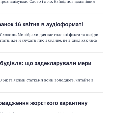
проаналізувало Слово і діло. Найвідповідальнішим
ранок 16 квітня в аудіоформаті
Словом». Ми зібрали для вас головні факти та цифри
тати, але й слухати про важливе, не відволікаючись
інбудівля: що задекларували мери
 рік та якими статками вони володіють, читайте в
овадження жорсткого карантину