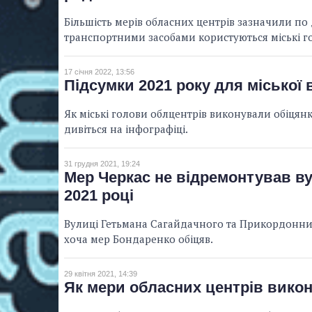
Більшість мерів обласних центрів зазначили по д
транспортними засобами користуються міські гол
17 січня 2022, 13:56
Підсумки 2021 року для міської
Як міські голови облцентрів виконували обіцянки
дивіться на інфографіці.
31 грудня 2021, 19:24
Мер Черкас не відремонтував ву
2021 році
Вулиці Гетьмана Сагайдачного та Прикордонник
хоча мер Бондаренко обіцяв.
29 квітня 2021, 14:39
Як мери обласних центрів вико