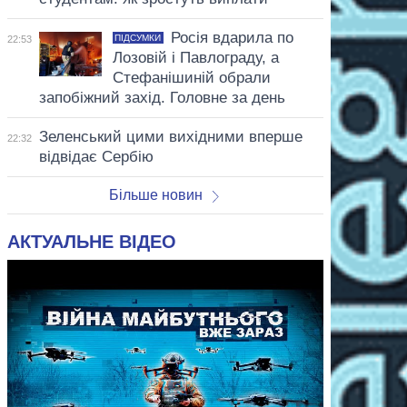
Росія вдарила по
ПІДСУМКИ
22:53
Лозовій і Павлограду, а
Стефанішиній обрали
запобіжний захід. Головне за день
Зеленський цими вихідними вперше
22:32
відвідає Сербію
Більше новин
АКТУАЛЬНЕ ВІДЕО