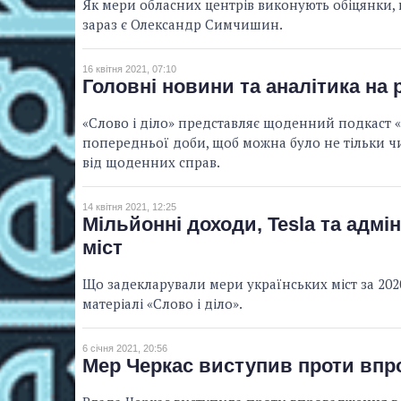
Як мери обласних центрів виконують обіцянки, 
зараз є Олександр Симчишин.
16 квітня 2021, 07:10
Головні новини та аналітика на 
«Слово і діло» представляє щоденний подкаст «
попередньої доби, щоб можна було не тільки чи
від щоденних справ.
14 квітня 2021, 12:25
Мільйонні доходи, Tesla та адм
міст
Що задекларували мери українських міст за 2020
матеріалі «Слово і діло».
6 січня 2021, 20:56
Мер Черкас виступив проти впр