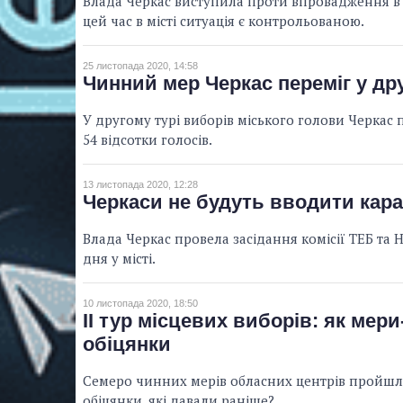
Влада Черкас виступила проти впровадження в У
цей час в місті ситуація є контрольованою.
25 листопада 2020, 14:58
Чинний мер Черкас переміг у др
У другому турі виборів міського голови Черкас
54 відсотки голосів.
13 листопада 2020, 12:28
Черкаси не будуть вводити кара
Влада Черкас провела засідання комісії ТЕБ та
дня у місті.
10 листопада 2020, 18:50
ІІ тур місцевих виборів: як ме
обіцянки
Семеро чинних мерів обласних центрів пройшли
обіцянки, які давали раніше?