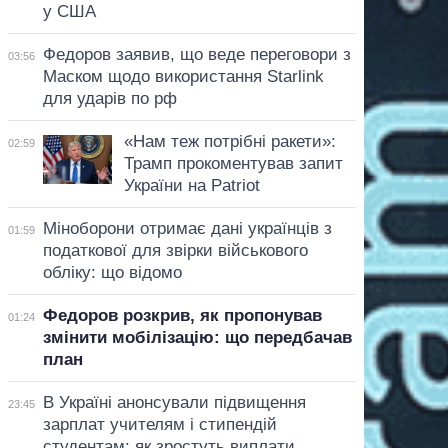
у США
Федоров заявив, що веде переговори з
03:56
Маском щодо використання Starlink
для ударів по рф
«Нам теж потрібні ракети»:
02:59
Трамп прокоментував запит
України на Patriot
Міноборони отримає дані українців з
01:59
податкової для звірки військового
обліку: що відомо
Федоров розкрив, як пропонував
01:24
змінити мобілізацію: що передбачав
план
В Україні анонсували підвищення
23:45
зарплат учителям і стипендій
студентам: як зростуть виплати