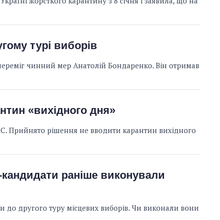
країні жорсткого карантину з 8 січня і заявила, що на
угому турі виборів
 переміг чинний мер Анатолій Бондаренко. Він отримав
Економіка ШІ-
нтин «вихідного дня»
гігантів: скільки
коштують і
 НС. Прийнято рішення не вводити карантин вихідного
заробляють
OpenAI та
Anthropic
ри-кандидати раніше виконували
 до другого туру місцевих виборів. Чи виконали вони