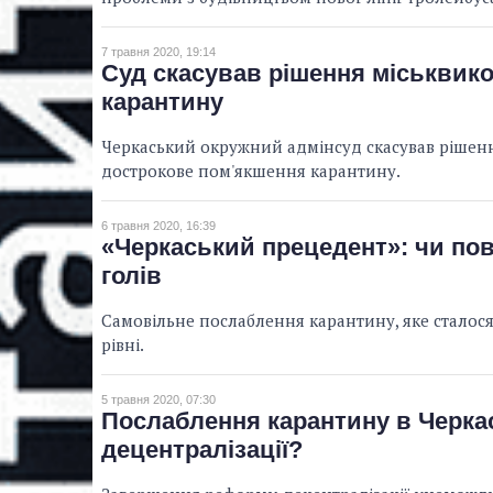
7 травня 2020, 19:14
Суд скасував рішення міськвик
карантину
Черкаський окружний адмінсуд скасував рішенн
дострокове пом'якшення карантину.
6 травня 2020, 16:39
«Черкаський прецедент»: чи по
голів
Самовільне послаблення карантину, яке сталося
рівні.
5 травня 2020, 07:30
Послаблення карантину в Черкас
децентралізації?