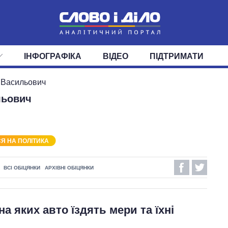
ІНФОГРАФІКА
ВІДЕО
ПІДТРИМАТИ
ІС
СТРІЧКА
ВЕРХОВНА РАДА
ПОДІЇ
СТАТТІ
КАБІНЕТ МІНІСТРІВ
ДУМКИ
ОГЛЯДИ
ГОЛОВИ ОБЛАДМІНІСТРА
ДАЙДЖЕСТИ
 Васильович
льович
ПОЛІТИКА
ДЕПУТАТИ
ЕКОНОМІКА
КОМІТЕТИ
СУСПІЛЬСТВО
ФРАКЦІЇ
ОКРУГИ
СВІТ
Я НА ПОЛІТИКА
ВСІ ОБІЦЯНКИ
АРХІВНІ ОБІЦЯНКИ
на яких авто їздять мери та їхні