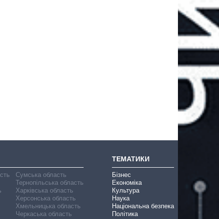
ТЕМАТИКИ
асть
Сумська область
Бізнес
Тернопільська область
Економіка
ь
Харківська область
Культура
Херсонська область
Наука
Хмельницька область
Національна безпека
Черкаська область
Політика