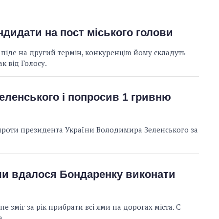
ндидати на пост міського голови
іде на другий термін, конкуренцію йому складуть
к від Голосу.
еленського і попросив 1 гривню
проти президента України Володимира Зеленського за
 чи вдалося Бондаренку виконати
зміг за рік прибрати всі ями на дорогах міста. Є
а.