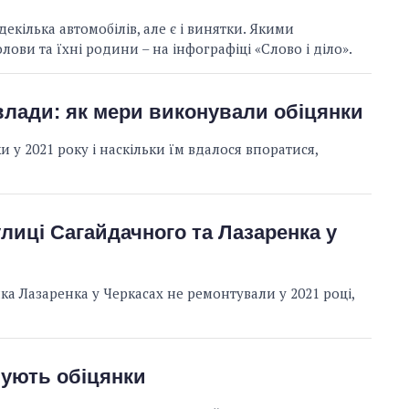
екілька автомобілів, але є і винятки. Якими
ови та їхні родини – на інфографіці «Слово і діло».
 влади: як мери виконували обіцянки
 у 2021 року і наскільки їм вдалося впоратися,
лиці Сагайдачного та Лазаренка у
а Лазаренка у Черкасах не ремонтували у 2021 році,
нують обіцянки