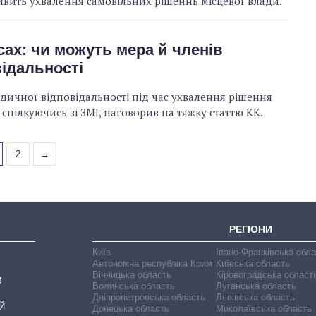
вить ухвалення самовільних рішеннь місцевої влади.
ах: чи можуть мера й членів
ідальності
дичної відповідальності під час ухвалення рішення
пілкуючись зі ЗМІ, наговорив на тяжку статтю КК.
2
→
РЕГІОНИ
Київ
Івано-Франківська обл
Автономна республіка Крим
Київська область
Вінницька область
Кіровоградська област
В
Волинська область
Луганська область
Дніпропетровська область
Львівська область
Й
Донецька область
Миколаївська область