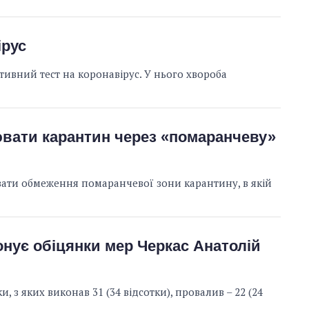
ірус
ивний тест на коронавірус. У нього хвороба
вати карантин через «помаранчеву»
ати обмеження помаранчевої зони карантину, в якій
онує обіцянки мер Черкас Анатолій
 з яких виконав 31 (34 відсотки), провалив – 22 (24