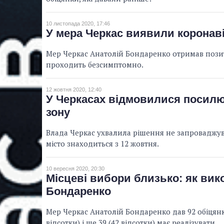
10 листопада 2020, 17:46
У мера Черкас виявили коронав
Мер Черкас Анатолій Бондаренко отримав позит
проходить безсимптомно.
12 жовтня 2020, 12:40
У Черкасах відмовилися посилю
зону
Влада Черкас ухвалила рішення не запроваджув
місто знаходиться з 12 жовтня.
10 вересня 2020, 20:30
Місцеві вибори близько: як вик
Бондаренко
Мер Черкас Анатолій Бондаренко дав 92 обіцянки,
відсотки) і ще 39 (42 відсотки) має реалізувати.