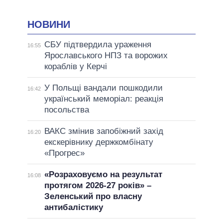
НОВИНИ
СБУ підтвердила ураження
16:55
Ярославського НПЗ та ворожих
кораблів у Керчі
У Польщі вандали пошкодили
16:42
український меморіал: реакція
посольства
ВАКС змінив запобіжний захід
16:20
екскерівнику держкомбінату
«Прогрес»
«Розраховуємо на результат
16:08
протягом 2026-27 років» –
Зеленський про власну
антибалістику