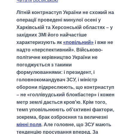
Читати російською
Літній контрнаступ України не схожий на
операції проведені минулої осені у
Харківській та Херсонській областях – у
західних ЗМІ його найчастіше
характеризують як
«повільний»
і вже не
надто «перспективний». Військово-
політичне керівництво України не
погоджується з такими
формулюваннями: і президент, і
головнокомандувач ЗСУ, і міністр
оборони підкреслюють, що контрнаступ
– не «голлівудський блокбастер» і кожен
метр землі дається кров'ю. Крім того,
темп уповільнюють об'єктивні фактори,
зокрема, брак озброєння та величезні
мінні поля
. Але головне, що ЗСУ мають
тенденцію просування вперед. За