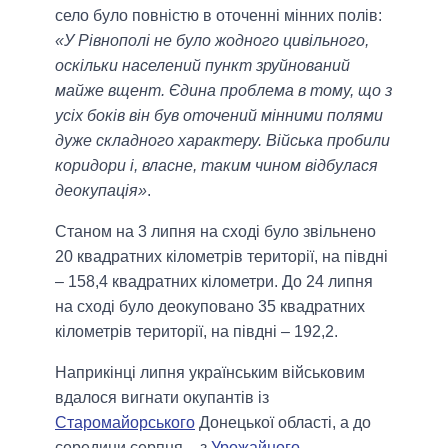
село було повністю в оточенні мінних полів:
«У Рівнополі не було жодного цивільного,
оскільки населений пункт зруйнований
майже вщент. Єдина проблема в тому, що з
усіх боків він був оточений мінними полями
дуже складного характеру. Війська пробили
коридори і, власне, таким чином відбулася
деокупація»
.
Станом на 3 липня на сході було звільнено
20 квадратних кілометрів території, на півдні
– 158,4 квадратних кілометри. До 24 липня
на сході було деокуповано 35 квадратних
кілометрів території, на півдні – 192,2.
Наприкінці липня українським військовим
вдалося вигнати окупантів із
Старомайорського
Донецької області, а до
середини серпня – з
Урожайного
.