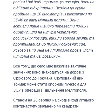
росіян і дві доби тримав цю позицію, доки не
підійшло підкріплення. Згодом ця група
пройшла ще 10 кілометрів із рюкзаками по
35-40 кг ваги мінними полями. Вони
встигли лише швидко перевести подих і
одразу пішли на штурм укріплених
російських позицій, вибили ворога звідти та
протрималися до підходу основних сил.
Усього за 40 днів цей підрозділ провів шість
штурмів та дві розвідки».
Все тому, що село має важливе тактичне
значення: воно знаходиться на дорозі з
Оріхового до Токмака. Окупований нині
Токмак може стати опорним пунктом для
ЗСУ в операції зі звільнення Мелітополя.
Станом на 28 серпня на сході в ході літнього
контрнаступу звільнено 44 квадратні