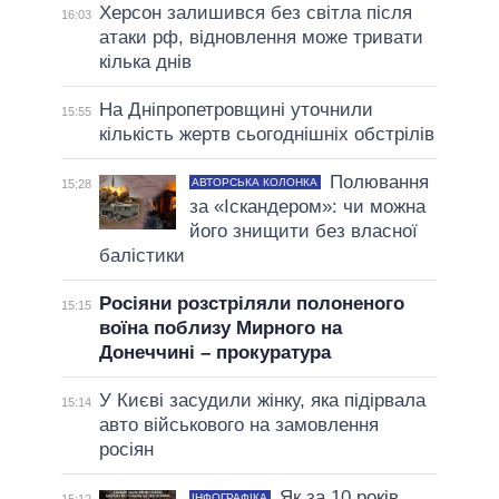
Херсон залишився без світла після
16:03
атаки рф, відновлення може тривати
кілька днів
На Дніпропетровщині уточнили
15:55
кількість жертв сьогоднішніх обстрілів
Полювання
АВТОРСЬКА КОЛОНКА
15:28
за «Іскандером»: чи можна
його знищити без власної
балістики
Росіяни розстріляли полоненого
15:15
воїна поблизу Мирного на
Донеччині – прокуратура
У Києві засудили жінку, яка підірвала
15:14
авто військового на замовлення
росіян
Як за 10 років
ІНФОГРАФІКА