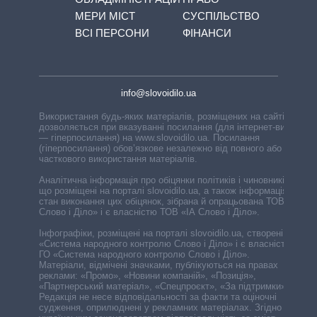
МЕРИ МІСТ
СУСПІЛЬСТВО
ВСІ ПЕРСОНИ
ФІНАНСИ
info@slovoidilo.ua
Використання будь-яких матеріалів, розміщених на сайті,
дозволяється при вказуванні посилання (для інтернет-видань
— гіперпосилання) на www.slovoidilo.ua. Посилання
(гіперпосилання) обов’язкове незалежно від повного або
часткового використання матеріалів.
Аналітична інформація про обіцянки політиків і чиновників,
що розміщені на порталі slovoidilo.ua, а також інформація про
стан виконання цих обіцянок, зібрана й опрацьована ТОВ «ІА
Слово і Діло» і є власністю ТОВ «ІА Слово і Діло».
Інфографіки, розміщені на порталі slovoidilo.ua, створені ГО
«Система народного контролю Слово і Діло» і є власністю
ГО «Система народного контролю Слово і Діло».
Матеріали, відмічені значками, публікуються на правах
реклами: «Промо», «Новини компаній», «Позиція»,
«Партнерський матеріал», «Спецпроєкт», «За підтримки».
Редакція не несе відповідальності за факти та оціночні
судження, оприлюднені у рекламних матеріалах. Згідно з