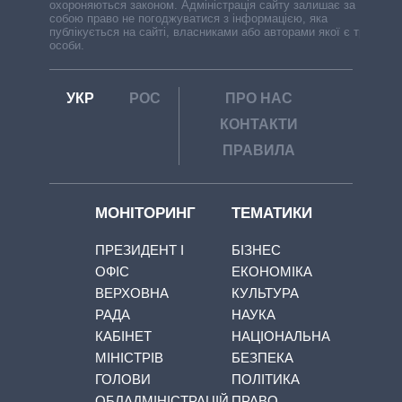
охороняються законом. Адміністрація сайту залишає за
собою право не погоджуватися з інформацією, яка
публікується на сайті, власниками або авторами якої є треті
особи.
УКР
РОС
ПРО НАС
КОНТАКТИ
ПРАВИЛА
МОНІТОРИНГ
ТЕМАТИКИ
ПРЕЗИДЕНТ І
БІЗНЕС
ОФІС
ЕКОНОМІКА
ВЕРХОВНА
КУЛЬТУРА
РАДА
НАУКА
КАБІНЕТ
НАЦІОНАЛЬНА
МІНІСТРІВ
БЕЗПЕКА
ГОЛОВИ
ПОЛІТИКА
ОБЛАДМІНІСТРАЦІЙ
ПРАВО