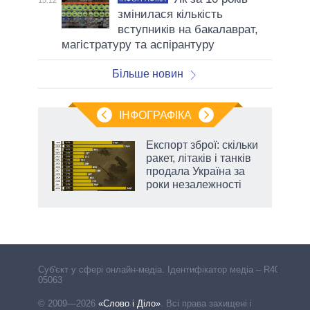
15:12
змінилася кількість
вступників на бакалаврат,
магістратуру та аспірантуру
Більше новин
ІНФОГРАФІКА
нтів:
Експорт зброї: скільки
 і
ракет, літаків і танків
nAI
продала Україна за
роки незалежності
Cуб'єкт у сфері онлайн-медіа. Ідентифікатор медіа – R40-
05063
© 2009—2026
«Слово і Діло»
.
Всі права захищені і