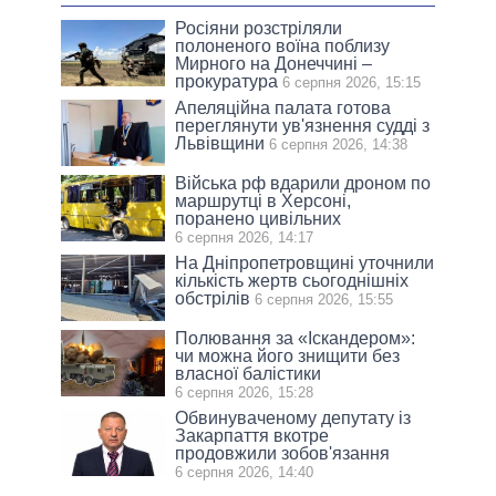
Росіяни розстріляли
полоненого воїна поблизу
Мирного на Донеччині –
прокуратура
6 серпня 2026, 15:15
Апеляційна палата готова
переглянути ув'язнення судді з
Львівщини
6 серпня 2026, 14:38
Війська рф вдарили дроном по
маршрутці в Херсоні,
поранено цивільних
6 серпня 2026, 14:17
На Дніпропетровщині уточнили
кількість жертв сьогоднішніх
обстрілів
6 серпня 2026, 15:55
Полювання за «Іскандером»:
чи можна його знищити без
власної балістики
6 серпня 2026, 15:28
Обвинуваченому депутату із
Закарпаття вкотре
продовжили зобов'язання
6 серпня 2026, 14:40