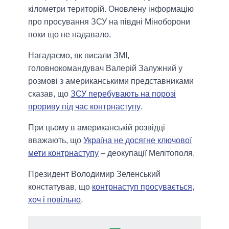
кілометри територій. Оновлену інформацію
про просування ЗСУ на півдні Міноборони
поки що не надавало.
Нагадаємо, як писали ЗМІ,
головнокомандувач Валерій Залужний у
розмові з американськими представниками
сказав, що
ЗСУ перебувають на порозі
прориву під час контрнаступу
.
При цьому в американській розвідці
вважають, що
Україна не досягне ключової
мети контрнаступу
– деокупації Мелітополя.
Президент Володимир Зеленський
констатував, що
контрнаступ просувається,
хоч і повільно
.