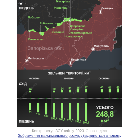
Контрнаступ ЗСУ влітку-2023
Слово і діло
Зображення максимального розміру (відкриється в новому