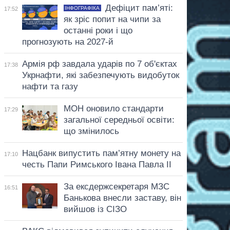
Дефіцит пам’яті:
ІНФОГРАФІКА
17:52
як зріс попит на чипи за
останні роки і що
прогнозують на 2027-й
Армія рф завдала ударів по 7 об'єктах
17:38
Укрнафти, які забезпечують видобуток
нафти та газу
МОН оновило стандарти
17:29
загальної середньої освіти:
що змінилось
Нацбанк випустить пам’ятну монету на
17:10
честь Папи Римського Івана Павла II
За ексдержсекретаря МЗС
16:51
Банькова внесли заставу, він
вийшов із СІЗО