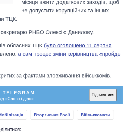
місяця вжити додаткових заходів, щоб
не допустити корупційних та інших
ми ТЦК.
и секретарю РНБО Олексію Данилову.
олів обласних ТЦК
було оголошено 11 серпня
.
овлено,
а сам процес зміни керівництва «пройде
дкритих за фактами зловживання військкомів.
У TELEGRAM
Підписатися
ід «Слово і діло»
Мобілізація
Вторгнення Росії
Військкомати
ділитися: