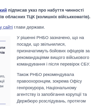
кий
підписав указ про набуття чинності
в обласних ТЦК (колишніх військкоматів).
у сайті
глави держави.
У рішенні РНБО зазначено, що на
посади, що звільнилися,
или
призначатимуть бойових офіцерів за
лів
рекомандаціями вищого військового
командування і після перевірок СБУ.
Дефіцит пам’яті:
Також РНБО рекомендувала
як зріс попит на
го,
чипи за останні
правоохоронцям, зокрема Офісу
ції
роки і що
ви
генпрокурора, Національному
прогнозують на
2027-й
агентству із запобігання корупції та
Держбюро розслідувань, протягом