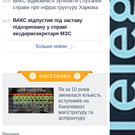
ВАКС відмовився зупинити слухання
16:44
справи про інфраструктуру Харкова
ВАКС відпустив під заставу
16:37
підозрювану у справі
ексдержсекретаря МЗС
Більше новин
ІНФОГРАФІКА
Як за 10 років
змінилася кількість
вступників на
бакалаврат,
магістратуру та
аспірантуру