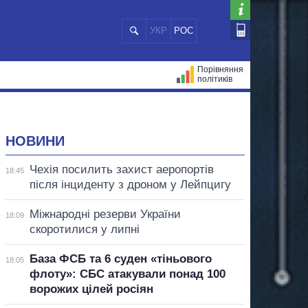
УКР
РОС
Порівняння
політиків
ЦІЙ
МЕРИ МІСТ
ВСІ ПЕРСОНИ
НОВИНИ
Чехія посилить захист аеропортів
18:45
після інциденту з дроном у Лейпцигу
Міжнародні резерви України
18:09
скоротилися у липні
База ФСБ та 6 суден «тіньового
18:05
флоту»: СБС атакували понад 100
ворожих цілей росіян