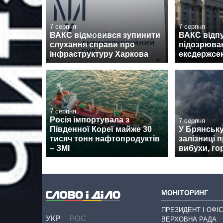
7 серпня
7 серпня
ВАКС відмовився зупинити
ВАКС відпу
слухання справи про
підозрюван
інфраструктуру Харкова
ексдержсе
7 серпня
Росія імпортувала з
7 серпня
Південної Кореї майже 30
У Брянськ
тисяч тонн нафтопродуктів
залізниці 
– ЗМІ
вибухи, го
МОНІТОРИНГ
ПРЕЗИДЕНТ І ОФІС
УКР
РОС
ВЕРХОВНА РАДА