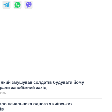
 який змушував солдатів будувати йому
рали запобіжний захід
4:36
ло начальника одного з київських
ів