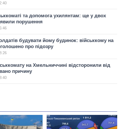
2:40
ськкоматі та допомога ухилянтам: ще у двох
иявили порушення
6:46
лдатів будувати йому будинок: військкому на
оголошено про підозру
8:26
ськкомату на Хмельниччині відсторонили від
вано причину
8:40