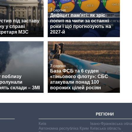
7 серпня
Дефіцит пам’яті: як зріс
стив під заставу
попит на чипи за останні
у у справі
роки і що прогнозують на
кретаря МЗС
2027-й
7 серпня
База ФСБ та 6 суден
у поблизу
«тіньового флоту»: СБС
пролунали
атакували понад 100
рять склади – ЗМІ
ворожих цілей росіян
РЕГІОНИ
Київ
Івано-Франківська обл
Автономна республіка Крим
Київська область