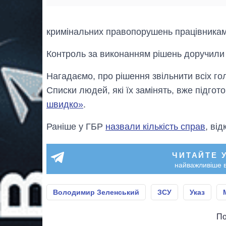
кримінальних правопорушень працівника
Контроль за виконанням рішень доручил
Нагадаємо, про рішення звільнити всіх г
Списки людей, які їх замінять, вже підгот
швидко»
.
Раніше у ГБР
назвали кількість справ
, ві
ЧИТАЙТЕ 
найважливіше в
Володимир Зеленський
ЗСУ
Указ
По