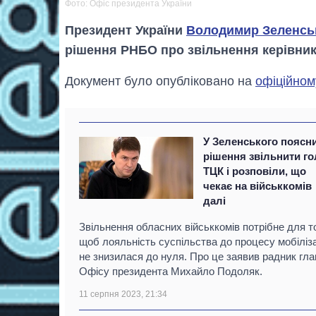
Фото: Офіс президента України
Президент України
Володимир Зеленсь
рішення РНБО про звільнення керівникі
Документ було опубліковано на
офіційном
У Зеленського поясн
рішення звільнити го
ТЦК і розповіли, що
чекає на військкомів
далі
Звільнення обласних військкомів потрібне для то
щоб лояльність суспільства до процесу мобіліза
не знизилася до нуля. Про це заявив радник гла
Офісу президента Михайло Подоляк.
11 серпня 2023, 21:34