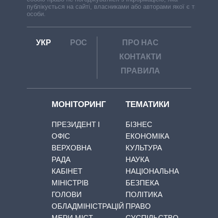
публікується на сайті, власниками або авторами якої є треті
особи.
УКР
РОС
ПРО НАС
КОНТАКТИ
ПРАВИЛА
МОНІТОРИНГ
ТЕМАТИКИ
ПРЕЗИДЕНТ І
БІЗНЕС
ОФІС
ЕКОНОМІКА
ВЕРХОВНА
КУЛЬТУРА
РАДА
НАУКА
КАБІНЕТ
НАЦІОНАЛЬНА
МІНІСТРІВ
БЕЗПЕКА
ГОЛОВИ
ПОЛІТИКА
ОБЛАДМІНІСТРАЦІЙ
ПРАВО
МЕРИ МІСТ
СУСПІЛЬСТВО