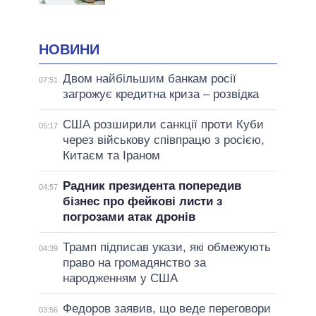
НОВИНИ
Двом найбільшим банкам росії
07:51
загрожує кредитна криза – розвідка
США розширили санкції проти Куби
05:17
через військову співпрацю з росією,
Китаєм та Іраном
Радник президента попередив
04:57
бізнес про фейкові листи з
погрозами атак дронів
Трамп підписав укази, які обмежують
04:39
право на громадянство за
народженням у США
Федоров заявив, що веде переговори
03:56