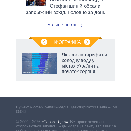
Стефанішиній обрали
запобіжний захід. Головне за день
Більше новин
ІНФОГРАФІКА
нтів:
Як зросли тарифи на
 і
холодну воду у
nAI
містах України на
початок серпня
Cуб'єкт у сфері онлайн-медіа. Ідентифікатор медіа – R40-
05063
© 2009—2026
«Слово і Діло»
.
Всі права захищені і
охороняються законом. Адміністрація сайту залишає за
собою право не погоджуватися з інформацією, яка