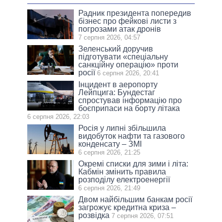
Радник президента попередив
бізнес про фейкові листи з
погрозами атак дронів
7 серпня 2026, 04:57
Зеленський доручив
підготувати «спеціальну
санкційну операцію» проти
росії
6 серпня 2026, 20:41
Інцидент в аеропорту
Лейпцига: Бундестаг
спростував інформацію про
боєприпаси на борту літака
6 серпня 2026, 22:03
Росія у липні збільшила
видобуток нафти та газового
конденсату – ЗМІ
6 серпня 2026, 21:25
Окремі списки для зими і літа:
Кабмін змінить правила
розподілу електроенергії
6 серпня 2026, 21:49
Двом найбільшим банкам росії
загрожує кредитна криза –
розвідка
7 серпня 2026, 07:51