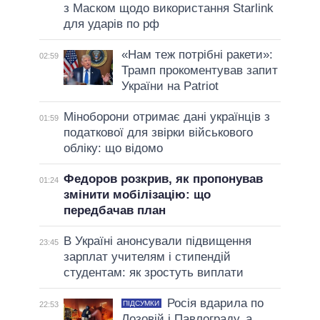
з Маском щодо використання Starlink
для ударів по рф
«Нам теж потрібні ракети»:
02:59
Трамп прокоментував запит
України на Patriot
Міноборони отримає дані українців з
01:59
податкової для звірки військового
обліку: що відомо
Федоров розкрив, як пропонував
01:24
змінити мобілізацію: що
передбачав план
В Україні анонсували підвищення
23:45
зарплат учителям і стипендій
студентам: як зростуть виплати
Росія вдарила по
ПІДСУМКИ
22:53
Лозовій і Павлограду, а