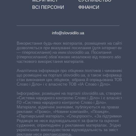
ВСІ ПЕРСОНИ
ФІНАНСИ
info@slovoidilo.ua
Використання будь-яких матеріалів, розміщених на сайті,
дозволяється при вказуванні посилання (для інтернет-видань
— гіперпосилання) на www.slovoidilo.ua. Посилання
(гіперпосилання) обов’язкове незалежно від повного або
часткового використання матеріалів.
Аналітична інформація про обіцянки політиків і чиновників,
що розміщені на порталі slovoidilo.ua, а також інформація про
стан виконання цих обіцянок, зібрана й опрацьована ТОВ «ІА
Слово і Діло» і є власністю ТОВ «ІА Слово і Діло».
Інфографіки, розміщені на порталі slovoidilo.ua, створені ГО
«Система народного контролю Слово і Діло» і є власністю
ГО «Система народного контролю Слово і Діло».
Матеріали, відмічені значками, публікуються на правах
реклами: «Промо», «Новини компаній», «Позиція»,
«Партнерський матеріал», «Спецпроєкт», «За підтримки».
Редакція не несе відповідальності за факти та оціночні
судження, оприлюднені у рекламних матеріалах. Згідно з
українським законодавством відповідальність за зміст
реклами несе рекламодавець.