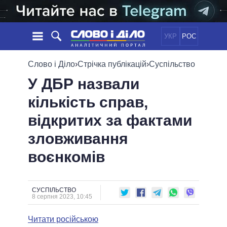
УКР
РОС
НОВИНИ
Слово і Діло
›
Стрічка публікацій
›
Суспільство
У ДБР назвали
ОБIЦЯНКИ
СТРІЧКА
ПОЛІТИКА
кількість справ,
ПОДІЇ
ЕКОНОМІКА
ПОЛIТИКИ
відкритих за фактами
СТАТТІ
СУСПІЛЬСТВО
ІНФОГРАФІКА
ДУМКИ
СВІТ
УСІ ПОЛІТИКИ
зловживання
ОГЛЯДИ
ПРЕЗИДЕНТ І ОФІС
воєнкомів
ВІДЕО
ДАЙДЖЕСТИ
ВЕРХОВНА РАДА
ПІДТРИМАТИ
КАБІНЕТ МІНІСТРІВ
ГОЛОВИ ОБЛАДМІНІСТРАЦІЙ
СУСПІЛЬСТВО
ПОРІВНЯННЯ ПОЛІТИКІВ
8 серпня 2023, 10:45
МЕРИ МІСТ
Читати російською
ВСІ ПЕРСОНИ