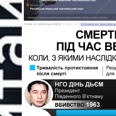
Атаки на українські порти
Слово і діло
Зображення максимально