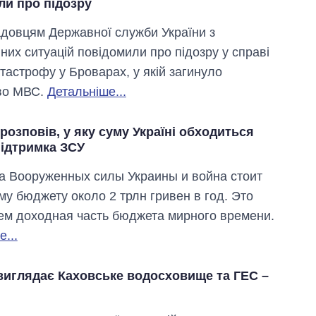
ли про підозру
адовцям Державної служби України з
них ситуацій повідомили про підозру у справі
атастрофу у Броварах, у якій загинуло
во МВС.
Детальніше...
озповів, у яку суму Україні обходиться
підтримка ЗСУ
 Вооруженных силы Украины и война стоит
му бюджету около 2 трлн гривен в год. Это
ем доходная часть бюджета мирного времени.
...
 виглядає Каховське водосховище та ГЕС –