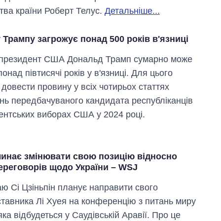
тва країни Роберт Телус.
Детальніше...
Трампу загрожує понад 500 років в'язниці
 президент США Дональд Трамп сумарно може
онад півтисячі років у в'язниці. Для цього
 довести провину у всіх чотирьох статтях
нь передбачуваного кандидата республіканців
ентських виборах США у 2024 році.
чинає змінювати свою позицію відносно
ереговорів щодо України – WSJ
аю Сі Цзіньпін планує направити свого
тавника Лі Хуея на конференцію з питань миру
 яка відбудеться у Саудівській Аравії. Про це