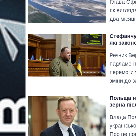
Глава Офі
як вигляд
два місяці
Стефанчук
які закон
Речник Ве
парламент
перемоги у
зміни до 
Польща н
зерна піс
Влада Пол
українсько
Про це по