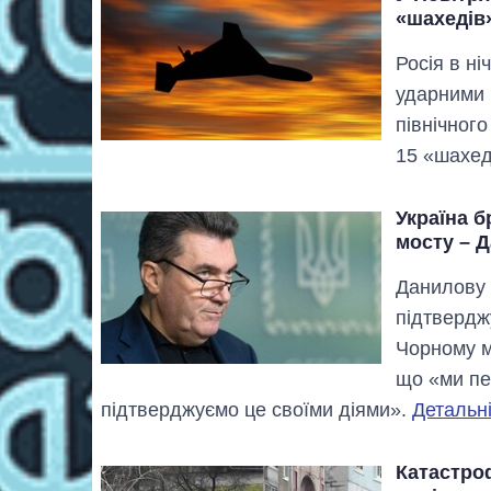
«шахедів
Росія в ні
ударними 
північног
15 «шахед
Україна б
мосту – Д
Данилову 
підтвердж
Чорному мо
що «ми пе
підтверджуємо це своїми діями».
Детальні
Катастро