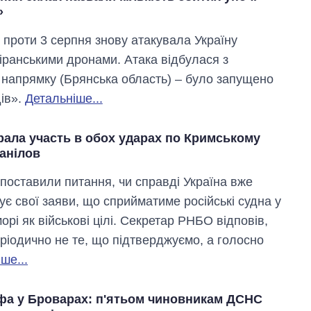
»
ч проти 3 серпня знову атакувала Україну
іранськими дронами. Атака відбулася з
о напрямку (Брянська область) – було запущено
ів».
Детальніше...
рала участь в обох ударах по Кримському
анілов
Дефіцит пам’яті:
поставили питання, чи справді Україна вже
як зріс попит на
ує свої заяви, що сприйматиме російські судна у
чипи за останні
роки і що
рі як військові цілі. Секретар РНБО відповів,
прогнозують на
ріодично не те, що підтверджуємо, а голосно
2027-й
ше...
фа у Броварах: п'ятьом чиновникам ДСНС