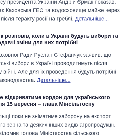
су президента України Андрій Єрмак показав,
ає Каховська ГЕС та водосховище майже через
 після теракту росії на греблі.
Детальніше...
 розповів, коли в Україні будуть вибори та
одавчі зміни для них потрібні
рховної Ради Руслан Стефанчук заявив, що
ські вибори в Україні проводитимуть після
 війні. Але для їх проведення будуть потрібні
законодавства.
Детальніше...
е відкриватиме кордон для українського
ля 15 вересня – глава Мінсільгоспу
ьщі поки не зніматиме заборону на експорт
го зерна та деяких інших видів агропродукції.
відомив голова Міністерства сільського