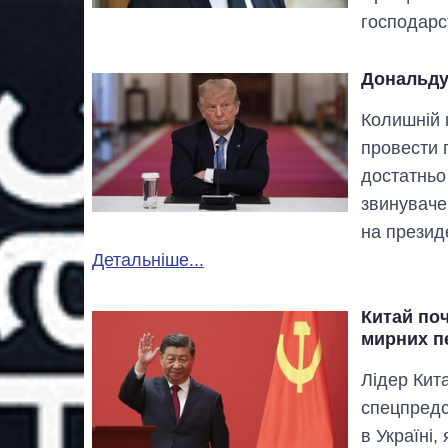
господарс
Дональду 
Колишній
провести п
достатньо
звинуваче
на презид
Детальніше...
Китай по
мирних п
Лідер Кит
спецпредс
в Україні,