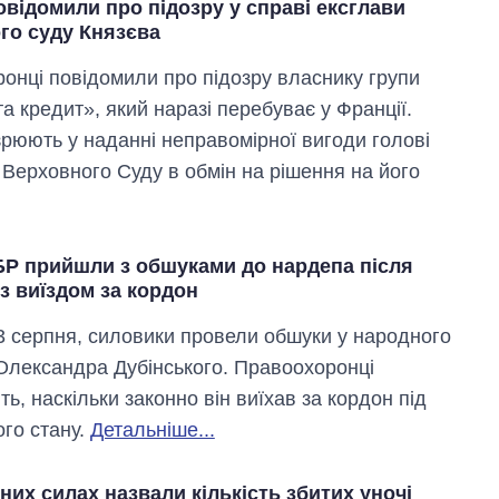
відомили про підозру у справі ексглави
го суду Князєва
онці повідомили про підозру власнику групи
а кредит», який наразі перебуває у Франції.
зрюють у наданні неправомірної вигоди голові
 Верховного Суду в обмін на рішення на його
БР прийшли з обшуками до нардепа після
з виїздом за кордон
 3 серпня, силовики провели обшуки у народного
Олександра Дубінського. Правоохоронці
ь, наскільки законно він виїхав за кордон під
ого стану.
Детальніше...
них силах назвали кількість збитих уночі