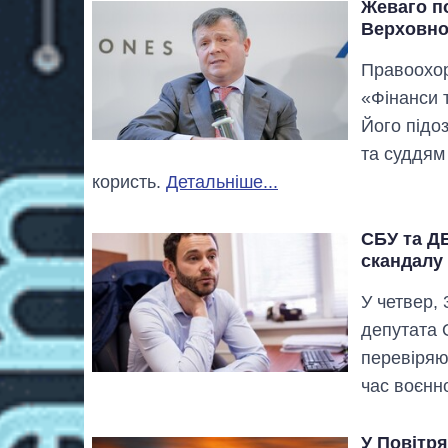
Жеваго по
Верховно
Правоохор
«Фінанси т
Його підо
та суддям
користь.
Детальніше...
СБУ та Д
скандалу 
У четвер,
депутата 
перевіряют
час воєнн
У Повітря