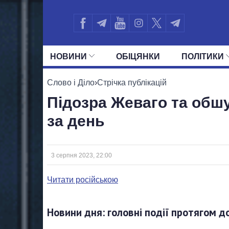
НОВИНИ
ОБIЦЯНКИ
ПОЛIТИКИ
УСІ ПОЛІТИКИ
ПРЕЗИДЕНТ І ОФ
Слово і Діло
›
Стрічка публікацій
Підозра Жеваго та обшу
за день
3 серпня 2023, 22:00
Читати російською
Новини дня: головні події протягом д