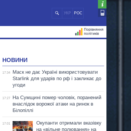
УКР
РОС
Порівняння
політиків
ЦІЙ
МЕРИ МІСТ
ВСІ ПЕРСОНИ
НОВИНИ
Маск не дає Україні використовувати
17:34
Starlink для ударів по рф і закликає до
угоди
На Сумщині помер чоловік, поранений
17:27
внаслідок ворожої атаки на ринок в
Білопіллі
Окупанти отримали вказівку
17:01
на «вільне полювання» на