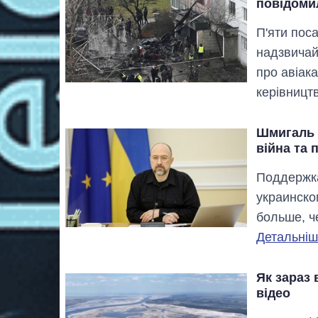
повідоми
П'яти пос
надзвичай
про авіак
керівницт
Шмигаль р
війна та 
Поддержка
украинско
больше, ч
Детальніше
Як зараз
відео