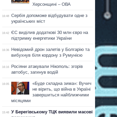
Херсонщині – ОВА
Сербія допоможе відбудувати одне з
16:48
українських міст
ЄС виділив додаткові 30 млн євро на
16:42
підтримку енергетики України
Невідомий дрон залетів у Болгарію та
16:36
вибухнув біля кордону з Румунією
Росіяни атакували Нікополь: згорів
16:16
автобус, загинув водій
«Буде складна зима»: Вучич
16:05
не вірить, що війна в Україні
завершиться найближчими
місяцями
У Берегівському ТЦК виявили масові
15:48