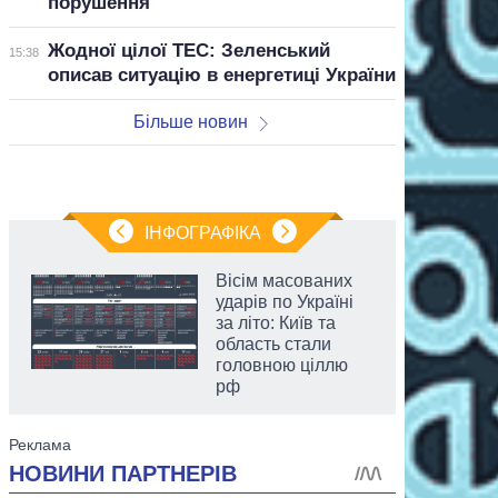
порушення
Жодної цілої ТЕС: Зеленський
15:38
описав ситуацію в енергетиці України
Більше новин
ІНФОГРАФІКА
Вісім масованих
ударів по Україні
за літо: Київ та
область стали
головною ціллю
рф