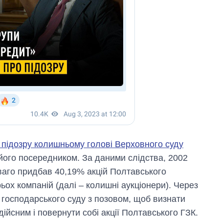
 підозру колишньому голові Верховного суду
 його посередником. За даними слідства, 2002
ваго придбав 40,19% акцій Полтавського
ьох компаній (далі – колишні аукціонери). Через
 господарського суду з позовом, щоб визнати
дійсним і повернути собі акції Полтавського ГЗК.