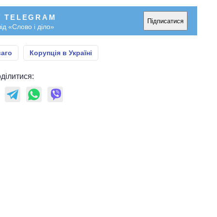
У TELEGRAM
Підписатися
ід «Слово і діло»
ваго
Корупція в Україні
ділитися: