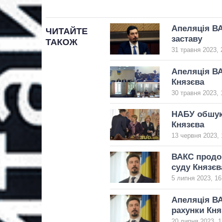
Апеляція ВА
ЧИТАЙТЕ
заставу
ТАКОЖ
31 травня 2023, 
Апеляція ВА
Князєва
30 травня 2023, 
НАБУ обшуку
Князєва
13 червня 2023, 
ВАКС продо
суду Князєв
5 липня 2023, 16
Апеляція В
рахунки Кня
20 липня 2023, 1