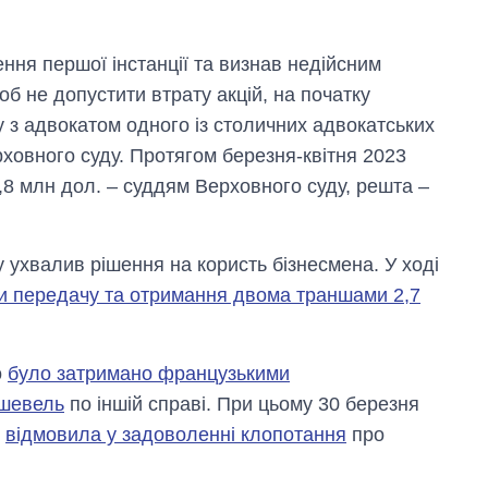
ення першої інстанції та визнав недійсним
об не допустити втрату акцій, на початку
у з адвокатом одного із столичних адвокатських
рховного суду. Протягом березня-квітня 2023
1,8 млн дол. – суддям Верховного суду, решта –
 ухвалив рішення на користь бізнесмена. У ході
и передачу та отримання двома траншами 2,7
о
було затримано французькими
ршевель
по іншій справі. При цьому 30 березня
і
відмовила у задоволенні клопотання
про