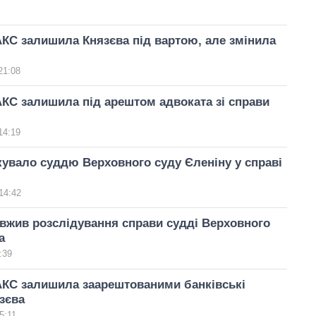
КС залишила Князєва під вартою, але змінила
21:08
КС залишила під арештом адвоката зі справи
14:19
вало суддю Верховного суду Єленіну у справі
14:42
вжив розслідування справи судді Верховного
а
:39
АКС залишила заарештованими банківські
зєва
5:11