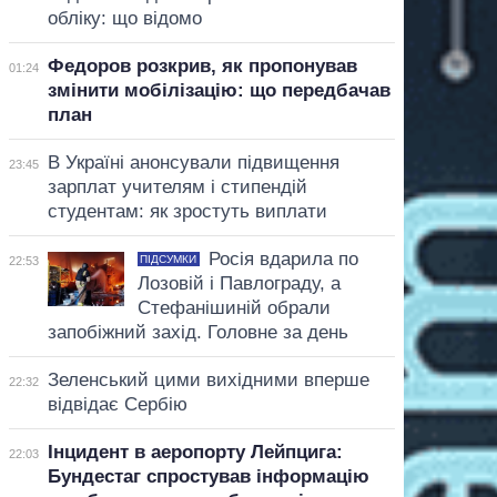
обліку: що відомо
Федоров розкрив, як пропонував
01:24
змінити мобілізацію: що передбачав
план
В Україні анонсували підвищення
23:45
зарплат учителям і стипендій
студентам: як зростуть виплати
Росія вдарила по
ПІДСУМКИ
22:53
Лозовій і Павлограду, а
Стефанішиній обрали
запобіжний захід. Головне за день
Зеленський цими вихідними вперше
22:32
відвідає Сербію
Інцидент в аеропорту Лейпцига:
22:03
Бундестаг спростував інформацію