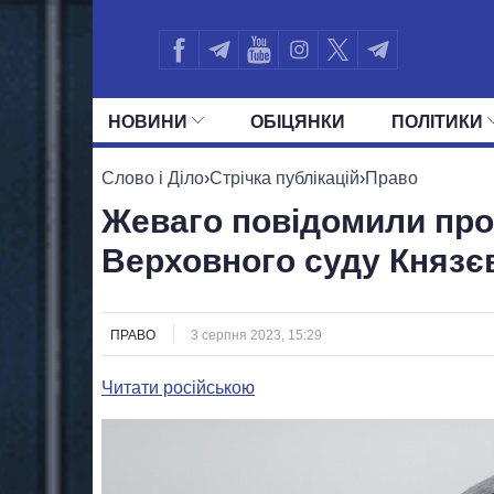
НОВИНИ
ОБIЦЯНКИ
ПОЛIТИКИ
УСІ ПОЛІТИКИ
ПРЕЗИДЕНТ І ОФ
Слово і Діло
›
Стрічка публікацій
›
Право
Жеваго повідомили про 
Верховного суду Князє
ПРАВО
3 серпня 2023, 15:29
Читати російською