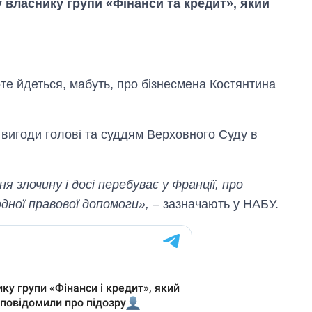
 власнику групи «Фінанси та кредит», який
оте йдеться, мабуть, про бізнесмена Костянтина
 вигоди голові та суддям Верховного Суду в
 злочину і досі перебуває у Франції, про
одної правової допомоги»,
– зазначають у НАБУ.
Як за 10 років
змінилася кількість
вступників на
бакалаврат,
магістратуру та