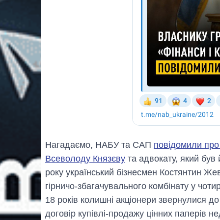
Нагадаємо, НАБУ та САП
повідомили про
Всеволоду Князєву
та адвокату, який був
року український бізнесмен Костянтин Же
гірничо-збагачувального комбінату у чотир
18 років колишні акціонери звернулися до
договір купівлі-продажу цінних паперів не