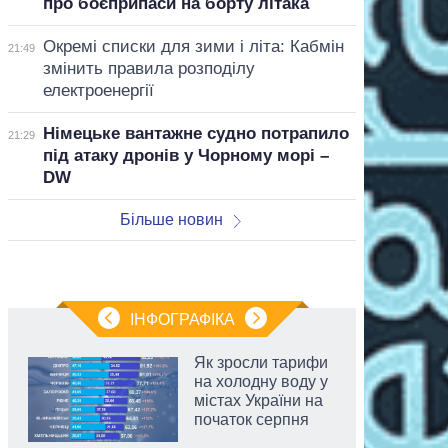
про боєприпаси на борту літака
Окремі списки для зими і літа: Кабмін
21:49
змінить правила розподілу
електроенергії
Німецьке вантажне судно потрапило
21:29
під атаку дронів у Чорному морі –
DW
Більше новин
ІНФОГРАФІКА
Як зросли тарифи
на холодну воду у
містах України на
початок серпня