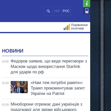
УКР
РОС
Порівняння
політиків
ЦІЙ
МЕРИ МІСТ
ВСІ ПЕРСОНИ
НОВИНИ
Федоров заявив, що веде переговори з
03:56
Маском щодо використання Starlink
для ударів по рф
«Нам теж потрібні ракети»:
02:59
Трамп прокоментував запит
України на Patriot
Міноборони отримає дані українців з
01:59
податкової для звірки військового