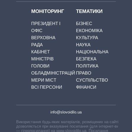
МОНІТОРИНГ
ТЕМАТИКИ
ПРЕЗИДЕНТ І
БІЗНЕС
ОФІС
ЕКОНОМІКА
ВЕРХОВНА
КУЛЬТУРА
РАДА
НАУКА
КАБІНЕТ
НАЦІОНАЛЬНА
МІНІСТРІВ
БЕЗПЕКА
ГОЛОВИ
ПОЛІТИКА
ОБЛАДМІНІСТРАЦІЙ
ПРАВО
МЕРИ МІСТ
СУСПІЛЬСТВО
ВСІ ПЕРСОНИ
ФІНАНСИ
info@slovoidilo.ua
Використання будь-яких матеріалів, розміщених на сайті,
дозволяється при вказуванні посилання (для інтернет-видань
— гіперпосилання) на www.slovoidilo.ua. Посилання