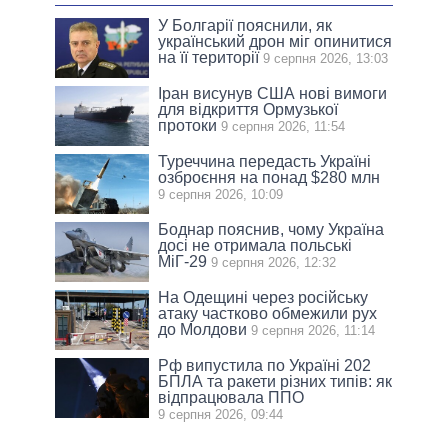
У Болгарії пояснили, як
український дрон міг опинитися
на її території
9 серпня 2026, 13:03
Іран висунув США нові вимоги
для відкриття Ормузької
протоки
9 серпня 2026, 11:54
Туреччина передасть Україні
озброєння на понад $280 млн
9 серпня 2026, 10:09
Боднар пояснив, чому Україна
досі не отримала польські
МіГ-29
9 серпня 2026, 12:32
На Одещині через російську
атаку частково обмежили рух
до Молдови
9 серпня 2026, 11:14
Рф випустила по Україні 202
БПЛА та ракети різних типів: як
відпрацювала ППО
9 серпня 2026, 09:44