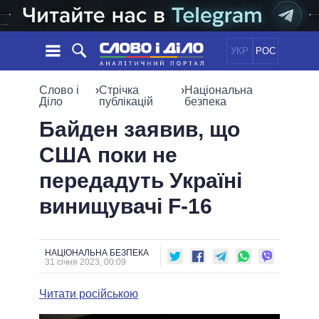
УКР
РОС
НОВИНИ
Слово і
›
Стрічка
›
Національна
Діло
публікацій
безпека
ОБIЦЯНКИ
СТРІЧКА
ПОЛІТИКА
Байден заявив, що
ПОДІЇ
ЕКОНОМІКА
США поки не
ПОЛIТИКИ
СТАТТІ
СУСПІЛЬСТВО
передадуть Україні
ІНФОГРАФІКА
ДУМКИ
СВІТ
УСІ ПОЛІТИКИ
винищувачі F-16
ОГЛЯДИ
ПРЕЗИДЕНТ І ОФІС
ВІДЕО
ДАЙДЖЕСТИ
ВЕРХОВНА РАДА
ПІДТРИМАТИ
КАБІНЕТ МІНІСТРІВ
НАЦІОНАЛЬНА БЕЗПЕКА
31 січня 2023, 00:09
ГОЛОВИ ОБЛАДМІНІСТРАЦІЙ
ПОРІВНЯННЯ ПОЛІТИКІВ
МЕРИ МІСТ
Читати російською
ВСІ ПЕРСОНИ