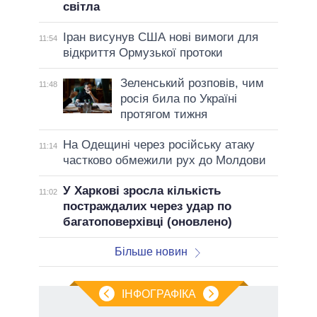
світла
Іран висунув США нові вимоги для
11:54
відкриття Ормузької протоки
Зеленський розповів, чим
11:48
росія била по Україні
протягом тижня
На Одещині через російську атаку
11:14
частково обмежили рух до Молдови
У Харкові зросла кількість
11:02
постраждалих через удар по
багатоповерхівці (оновлено)
Більше новин
ІНФОГРАФІКА