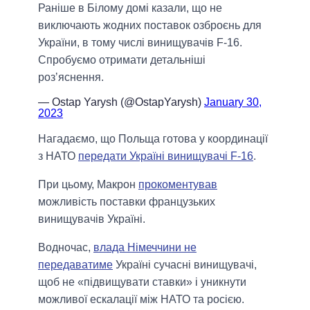
Раніше в Білому домі казали, що не
виключають жодних поставок озброєнь для
України, в тому числі винищувачів F-16.
Спробуємо отримати детальніші
розʼяснення.
— Ostap Yarysh (@OstapYarysh)
January 30,
2023
Нагадаємо, що Польща готова у координації
з НАТО
передати Україні винищувачі F-16
.
При цьому, Макрон
прокоментував
можливість поставки французьких
винищувачів Україні.
Водночас,
влада Німеччини не
передаватиме
Україні сучасні винищувачі,
щоб не «підвищувати ставки» і уникнути
можливої ескалації між НАТО та росією.