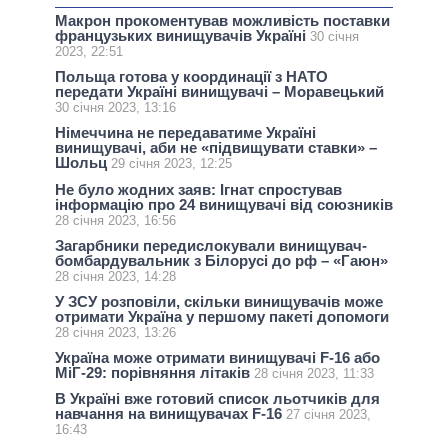
Макрон прокоментував можливість поставки
французьких винищувачів Україні
30 січня
2023, 22:51
Польща готова у координації з НАТО
передати Україні винищувачі – Моравецький
30 січня 2023, 13:16
Німеччина не передаватиме Україні
винищувачі, аби не «підвищувати ставки» –
Шольц
29 січня 2023, 12:25
Не було жодних заяв: Ігнат спростував
інформацію про 24 винищувачі від союзників
28 січня 2023, 16:56
Загарбники передислокували винищувач-
бомбардувальник з Білорусі до рф – «Гаюн»
28 січня 2023, 14:28
У ЗСУ розповіли, скільки винищувачів може
отримати Україна у першому пакеті допомоги
28 січня 2023, 13:26
Україна може отримати винищувачі F-16 або
МіГ-29: порівняння літаків
28 січня 2023, 11:33
В Україні вже готовий список льотчиків для
навчання на винищувачах F-16
27 січня 2023,
16:43