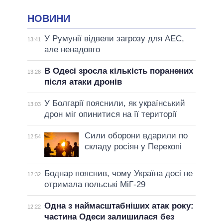
НОВИНИ
У Румунії відвели загрозу для АЕС,
13:41
але ненадовго
В Одесі зросла кількість поранених
13:28
після атаки дронів
У Болгарії пояснили, як український
13:03
дрон міг опинитися на її території
Сили оборони вдарили по
12:54
складу росіян у Перекопі
Боднар пояснив, чому Україна досі не
12:32
отримала польські МіГ-29
Одна з наймасштабніших атак року:
12:22
частина Одеси залишилася без