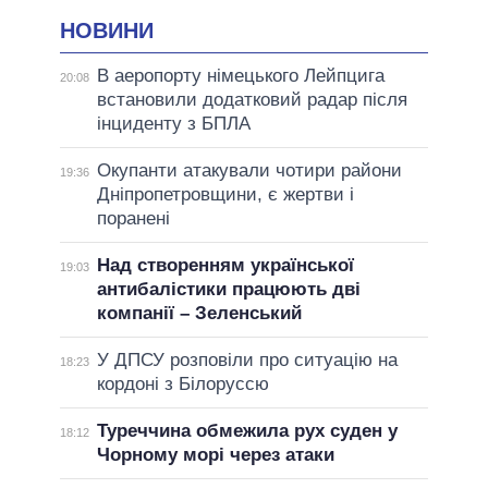
НОВИНИ
В аеропорту німецького Лейпцига
20:08
встановили додатковий радар після
інциденту з БПЛА
Окупанти атакували чотири райони
19:36
Дніпропетровщини, є жертви і
поранені
Над створенням української
19:03
антибалістики працюють дві
компанії – Зеленський
У ДПСУ розповіли про ситуацію на
18:23
кордоні з Білоруссю
Туреччина обмежила рух суден у
18:12
Чорному морі через атаки