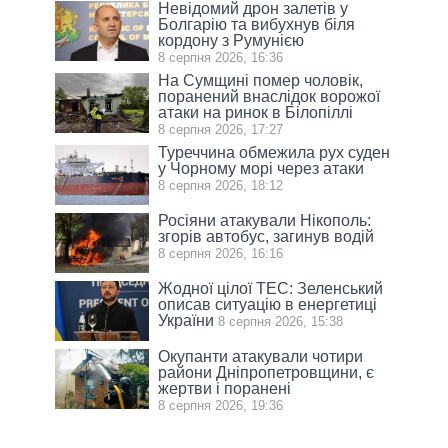
Невідомий дрон залетів у
Болгарію та вибухнув біля
кордону з Румунією
8 серпня 2026, 16:36
На Сумщині помер чоловік,
поранений внаслідок ворожої
атаки на ринок в Білопіллі
8 серпня 2026, 17:27
Туреччина обмежила рух суден
у Чорному морі через атаки
8 серпня 2026, 18:12
Росіяни атакували Нікополь:
згорів автобус, загинув водій
8 серпня 2026, 16:16
Жодної цілої ТЕС: Зеленський
описав ситуацію в енергетиці
України
8 серпня 2026, 15:38
Окупанти атакували чотири
райони Дніпропетровщини, є
жертви і поранені
8 серпня 2026, 19:36