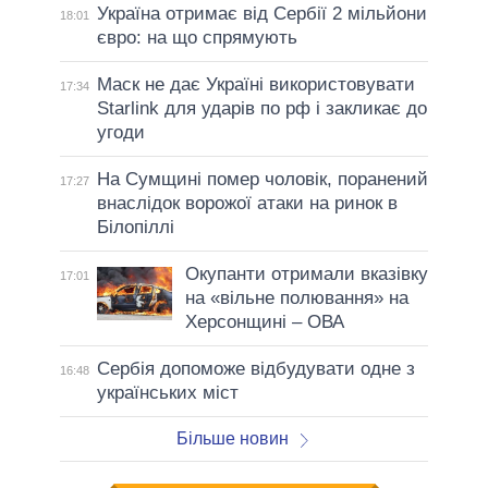
Україна отримає від Сербії 2 мільйони
18:01
євро: на що спрямують
Маск не дає Україні використовувати
17:34
Starlink для ударів по рф і закликає до
угоди
На Сумщині помер чоловік, поранений
17:27
внаслідок ворожої атаки на ринок в
Білопіллі
Окупанти отримали вказівку
17:01
на «вільне полювання» на
Херсонщині – ОВА
Сербія допоможе відбудувати одне з
16:48
українських міст
Більше новин