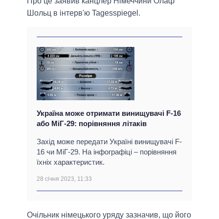
Про це заявив канцлер Німеччини Олаф
Шольц в інтерв'ю Tagesspiegel.
Україна може отримати винищувачі F-16
або МіГ-29: порівняння літаків
Захід може передати Україні винищувачі F-
16 чи МіГ-29. На інфографіці – порівняння
їхніх характеристик.
28 січня 2023, 11:33
Очільник німецького уряду зазначив, що його