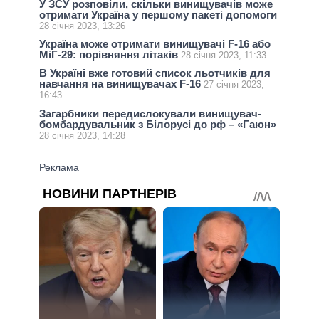
У ЗСУ розповіли, скільки винищувачів може
отримати Україна у першому пакеті допомоги
28 січня 2023, 13:26
Україна може отримати винищувачі F-16 або
МіГ-29: порівняння літаків
28 січня 2023, 11:33
В Україні вже готовий список льотчиків для
навчання на винищувачах F-16
27 січня 2023,
16:43
Загарбники передислокували винищувач-
бомбардувальник з Білорусі до рф – «Гаюн»
28 січня 2023, 14:28