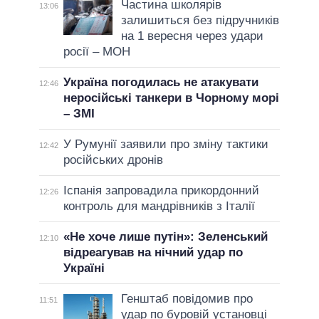
Частина школярів
13:06
залишиться без підручників
на 1 вересня через удари
росії – МОН
Україна погодилась не атакувати
12:46
неросійські танкери в Чорному морі
– ЗМІ
У Румунії заявили про зміну тактики
12:42
російських дронів
Іспанія запровадила прикордонний
12:26
контроль для мандрівників з Італії
«Не хоче лише путін»: Зеленський
12:10
відреагував на нічний удар по
Україні
Генштаб повідомив про
11:51
удар по буровій установці