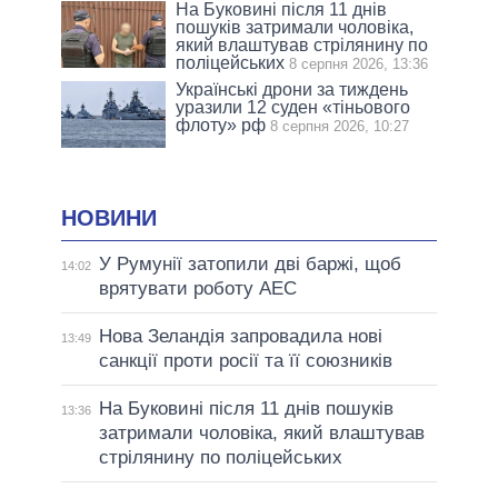
На Буковині після 11 днів
пошуків затримали чоловіка,
який влаштував стрілянину по
поліцейських
8 серпня 2026, 13:36
Українські дрони за тиждень
уразили 12 суден «тіньового
флоту» рф
8 серпня 2026, 10:27
НОВИНИ
У Румунії затопили дві баржі, щоб
14:02
врятувати роботу АЕС
Нова Зеландія запровадила нові
13:49
санкції проти росії та її союзників
На Буковині після 11 днів пошуків
13:36
затримали чоловіка, який влаштував
стрілянину по поліцейських