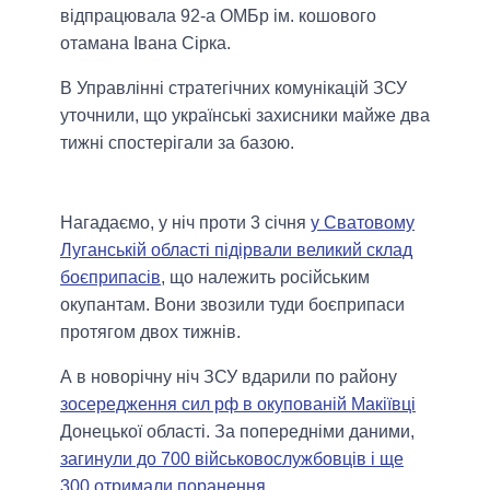
відпрацювала 92-а ОМБр ім. кошового
отамана Івана Сірка.
В Управлінні стратегічних комунікацій ЗСУ
уточнили, що українські захисники майже два
тижні спостерігали за базою.
Нагадаємо, у ніч проти 3 січня
у Сватовому
Луганській області підірвали великий склад
боєприпасів
, що належить російським
окупантам. Вони звозили туди боєприпаси
протягом двох тижнів.
А в новорічну ніч ЗСУ вдарили по району
зосередження сил рф в окупованій Макіївці
Донецької області. За попередніми даними,
загинули до 700 військовослужбовців і ще
300 отримали поранення.