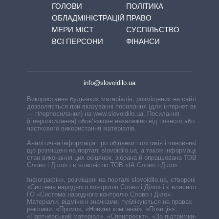
ГОЛОВИ
ПОЛІТИКА
ОБЛАДМІНІСТРАЦІЙ
ПРАВО
МЕРИ МІСТ
СУСПІЛЬСТВО
ВСІ ПЕРСОНИ
ФІНАНСИ
info@slovoidilo.ua
Використання будь-яких матеріалів, розміщених на сайті,
дозволяється при вказуванні посилання (для інтернет-видань
— гіперпосилання) на www.slovoidilo.ua. Посилання
(гіперпосилання) обов’язкове незалежно від повного або
часткового використання матеріалів.
Аналітична інформація про обіцянки політиків і чиновників,
що розміщені на порталі slovoidilo.ua, а також інформація про
стан виконання цих обіцянок, зібрана й опрацьована ТОВ «ІА
Слово і Діло» і є власністю ТОВ «ІА Слово і Діло».
Інфографіки, розміщені на порталі slovoidilo.ua, створені ГО
«Система народного контролю Слово і Діло» і є власністю
ГО «Система народного контролю Слово і Діло».
Матеріали, відмічені значками, публікуються на правах
реклами: «Промо», «Новини компаній», «Позиція»,
«Партнерський матеріал», «Спецпроєкт», «За підтримки».