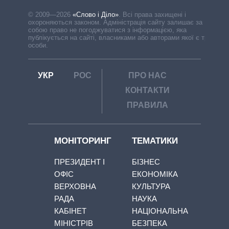
© 2009—2026
«Слово і Діло»
.
Всі права захищені і
охороняються законом. Адміністрація сайту залишає за
собою право не погоджуватися з інформацією, яка
публікується на сайті, власниками або авторами якої є треті
особи.
УКР
РОС
ПРО НАС
КОНТАКТИ
ПРАВИЛА
МОНІТОРИНГ
ТЕМАТИКИ
ПРЕЗИДЕНТ І
БІЗНЕС
ОФІС
ЕКОНОМІКА
ВЕРХОВНА
КУЛЬТУРА
РАДА
НАУКА
КАБІНЕТ
НАЦІОНАЛЬНА
МІНІСТРІВ
БЕЗПЕКА