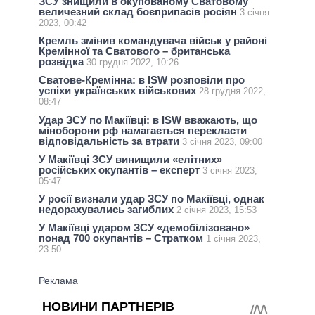
ЗСУ знищили в окупованому Сватовому
величезний склад боєприпасів росіян
3 січня
2023, 00:42
Кремль змінив командувача військ у районі
Кремінної та Сватового – британська
розвідка
30 грудня 2022, 10:26
Сватове-Кремінна: в ISW розповіли про
успіхи українських військових
28 грудня 2022,
08:47
Удар ЗСУ по Макіївці: в ISW вважають, що
міноборони рф намагається перекласти
відповідальність за втрати
3 січня 2023, 09:00
У Макіївці ЗСУ винищили «елітних»
російських окупантів – експерт
3 січня 2023,
05:47
У росії визнали удар ЗСУ по Макіївці, однак
недорахувались загиблих
2 січня 2023, 15:53
У Макіївці ударом ЗСУ «демобілізовано»
понад 700 окупантів – Стратком
1 січня 2023,
23:50