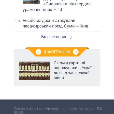
«Сиваш» та підтвердив
ураження двох НПЗ
Російські дрони атакували
11:36
пасажирський поїзд Суми – Київ
Більше новин
ІНФОГРАФІКА
Скільки картоплі
 за
вирощували в Україні
асть
до і під час великої
війни
Cуб'єкт у сфері онлайн-медіа. Ідентифікатор медіа – R40-
05063