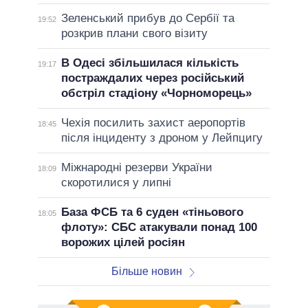
Зеленський прибув до Сербії та
19:52
розкрив плани свого візиту
В Одесі збільшилася кількість
19:17
постраждалих через російський
обстріл стадіону «Чорноморець»
Чехія посилить захист аеропортів
18:45
після інциденту з дроном у Лейпцигу
Міжнародні резерви України
18:09
скоротилися у липні
База ФСБ та 6 суден «тіньового
18:05
флоту»: СБС атакували понад 100
ворожих цілей росіян
Більше новин