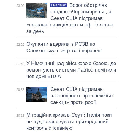
Ворог обстріляв
ПІДСУМКИ
23:09
стадіон «Чорноморець», а
Сенат США підтримав
«пекельні санкції» проти рф. Головне
за день
Окупанти вдарили з РСЗВ по
22:29
Слов'янську, є жертва і поранені
У Німеччині над військовою базою, де
21:45
ремонтують системи Patriot, помітили
невідомі БПЛА
Сенат США підтримав
20:55
законопроєкт про «пекельні
санкції» проти росії
Міграційна криза в Сеуті: Італія поки
20:19
не буде скасовувати прикордонний
контроль з Іспанією