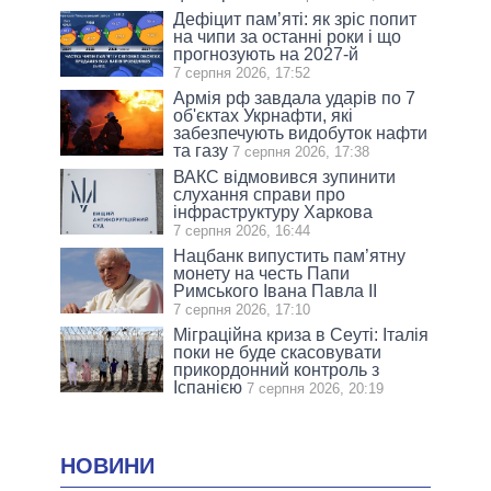
Дефіцит пам’яті: як зріс попит
на чипи за останні роки і що
прогнозують на 2027-й
7 серпня 2026, 17:52
Армія рф завдала ударів по 7
об'єктах Укрнафти, які
забезпечують видобуток нафти
та газу
7 серпня 2026, 17:38
ВАКС відмовився зупинити
слухання справи про
інфраструктуру Харкова
7 серпня 2026, 16:44
Нацбанк випустить пам’ятну
монету на честь Папи
Римського Івана Павла II
7 серпня 2026, 17:10
Міграційна криза в Сеуті: Італія
поки не буде скасовувати
прикордонний контроль з
Іспанією
7 серпня 2026, 20:19
НОВИНИ