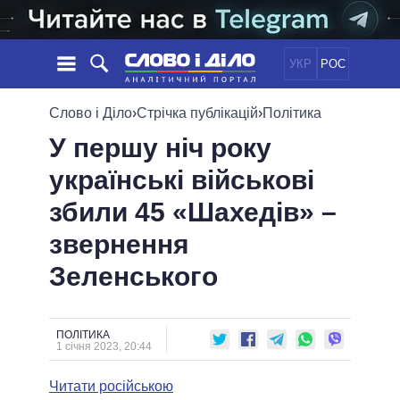
УКР
РОС
НОВИНИ
Слово і Діло
›
Стрічка публікацій
›
Політика
У першу ніч року
ОБIЦЯНКИ
СТРІЧКА
ПОЛІТИКА
українські військові
ПОДІЇ
ЕКОНОМІКА
ПОЛIТИКИ
збили 45 «Шахедів» –
СТАТТІ
СУСПІЛЬСТВО
ІНФОГРАФІКА
ДУМКИ
СВІТ
УСІ ПОЛІТИКИ
звернення
ОГЛЯДИ
ПРЕЗИДЕНТ І ОФІС
Зеленського
ВІДЕО
ДАЙДЖЕСТИ
ВЕРХОВНА РАДА
ПІДТРИМАТИ
КАБІНЕТ МІНІСТРІВ
ГОЛОВИ ОБЛАДМІНІСТРАЦІЙ
ПОЛІТИКА
ПОРІВНЯННЯ ПОЛІТИКІВ
1 січня 2023, 20:44
МЕРИ МІСТ
Читати російською
ВСІ ПЕРСОНИ