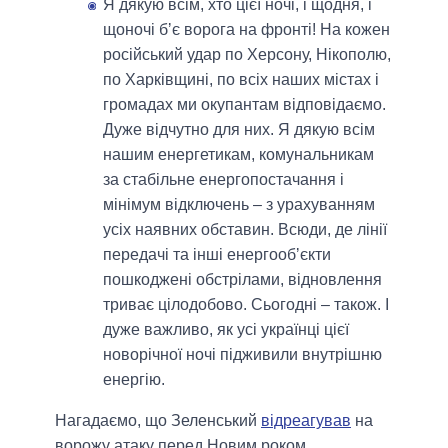
Я дякую всім, хто цієї ночі, і щодня, і
щоночі бʼє ворога на фронті! На кожен
російський удар по Херсону, Нікополю,
по Харківщині, по всіх наших містах і
громадах ми окупантам відповідаємо.
Дуже відчутно для них. Я дякую всім
нашим енергетикам, комунальникам
за стабільне енергопостачання і
мінімум відключень – з урахуванням
усіх наявних обставин. Всюди, де лінії
передачі та інші енергообʼєкти
пошкоджені обстрілами, відновлення
триває цілодобово. Сьогодні – також. І
дуже важливо, як усі українці цієї
новорічної ночі підживили внутрішню
енергію.
Нагадаємо, що Зеленський
відреагував
на
ворожу атаку перед Новим роком.