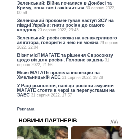
Зеленський: Війна почалася в Донбасі та
Криму, вона там і закінчиться
30 серпня 2022,
00:59
Зеленський прокоментував наступ ЗСУ на
півдні України: гнати росіян до самого
кордону
29 серпня 2022, 23:43
Зеленський: росія схожа на ненажерливого
алігатора, говорити з нею не можна
29 серпня
2022, 22:04
Візит місії МАГАТЕ та рішення Євросоюзу
щодо віз для росіян. Головне за день
31
серпня 2022, 21:56
Місія МАГАТЕ провела інспекцію на
Хмельницькій АЕС
31 серпня 2022, 19:28
У Раді розповіли, навіщо росіяни змусили
МАГАТЕ стояти в черзі за перепустками на
ЗАЕС
31 серпня 2022, 17:57