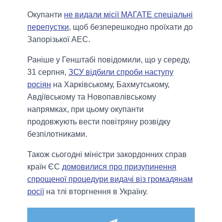
Окупанти
не видали місії МАГАТЕ спеціальні
перепустки
, щоб безперешкодно проїхати до
Запорізької АЕС.
Раніше у Генштабі повідомили, що у середу,
31 серпня,
ЗСУ відбили спроби наступу
росіян
на Харківському, Бахмутському,
Авдіївському та Новопавлівському
напрямках, при цьому окупанти
продовжують вести повітряну розвідку
безпілотниками.
Також сьогодні міністри закордонних справ
країн ЄС
домовилися про призупинення
спрощеної процедури видачі віз громадянам
росії
на тлі вторгнення в Україну.