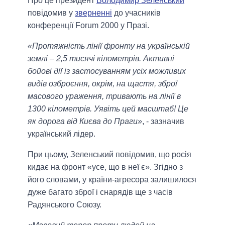
Про це президент
Володимир Зеленський
повідомив у
зверненні
до учасників
конференції Forum 2000 у Празі.
«Протяжність лінії фронту на українській
землі – 2,5 тисячі кілометрів. Активні
бойові дії із застосуванням усіх можливих
видів озброєння, окрім, на щастя, зброї
масового ураження, тривають на лінії в
1300 кілометрів. Уявіть цей масштаб! Це
як дорога від Києва до Праги»
, - зазначив
український лідер.
При цьому, Зеленський повідомив, що росія
кидає на фронт «усе, що в неї є». Згідно з
його словами, у країни-агресора залишилося
дуже багато зброї і снарядів ще з часів
Радянського Союзу.