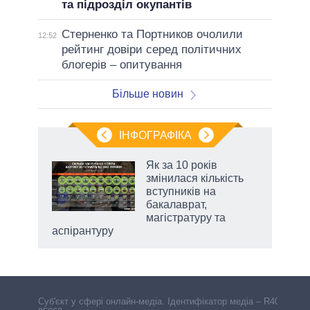
та підрозділ окупантів
Стерненко та Портников очолили
12:52
рейтинг довіри серед політичних
блогерів – опитування
Більше новин
ІНФОГРАФІКА
жет
Як за 10 років
змінилася кількість
ків
вступників на
бакалаврат,
магістратуру та
аспірантуру
Cуб'єкт у сфері онлайн-медіа. Ідентифікатор медіа – R40-