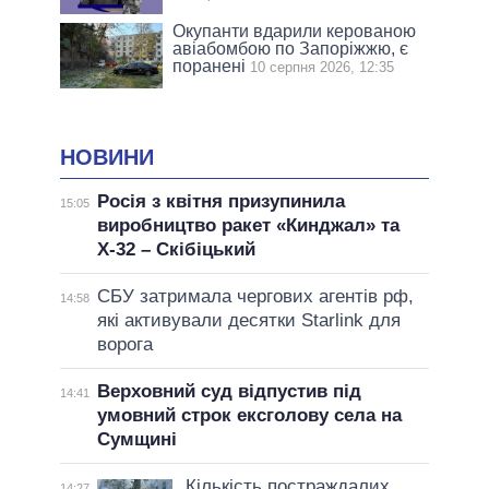
Окупанти вдарили керованою
авіабомбою по Запоріжжю, є
поранені
10 серпня 2026, 12:35
НОВИНИ
Росія з квітня призупинила
15:05
виробництво ракет «Кинджал» та
Х-32 – Скібіцький
СБУ затримала чергових агентів рф,
14:58
які активували десятки Starlink для
ворога
Верховний суд відпустив під
14:41
умовний строк ексголову села на
Сумщині
Кількість постраждалих
14:27