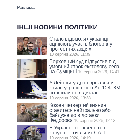
ІНШІ НОВИНИ ПОЛІТИКИ
Стало відомо, як українці
оцінюють участь блогерів у
протестних акціях
10 серпня 2026, 11:39
Верховний суд відпустив під
умовний строк ексголову села
на Сумщині
10 серпня 2026, 14:41
У Лейпцигу дрон врізався у
крило українського Ан-124: ЗМІ
розкрили нові деталі
10 серпня 2026, 13:38
Кожен четвертий киянин
ставиться нейтрально або
байдуже до відставки
Федорова
10 серпня 2026, 12:12
В Україні зріс рівень топ-
корупції – очільник САП
10 серпня 2026, 14:19