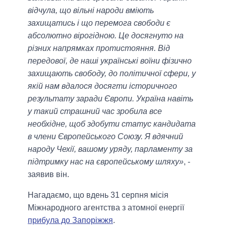
відчула, що вільні народи вміють
захищатись і що перемога свободи є
абсолютно вірогідною. Це досягнуто на
різних напрямках протистояння. Від
передової, де наші українські воїни фізично
захищають свободу, до політичної сфери, у
якій нам вдалося досягти історичного
результату заради Європи. Україна навіть
у такий страшний час зробила все
необхідне, щоб здобути статус кандидата
в члени Європейського Союзу. Я вдячний
народу Чехії, вашому уряду, парламенту за
підтримку нас на європейському шляху»
, -
заявив він.
Нагадаємо, що вдень 31 серпня місія
Міжнародного агентства з атомної енергії
прибула до Запоріжжя
.