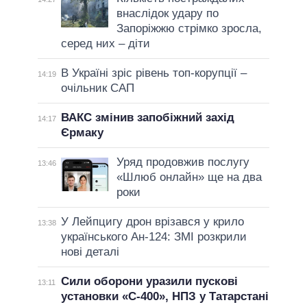
внаслідок удару по
Запоріжжю стрімко зросла,
серед них – діти
В Україні зріс рівень топ-корупції –
14:19
очільник САП
ВАКС змінив запобіжний захід
14:17
Єрмаку
Уряд продовжив послугу
13:46
«Шлюб онлайн» ще на два
роки
У Лейпцигу дрон врізався у крило
13:38
українського Ан-124: ЗМІ розкрили
нові деталі
Сили оборони уразили пускові
13:11
установки «С-400», НПЗ у Татарстані