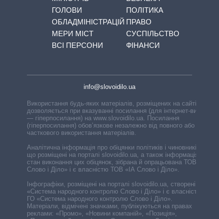
ГОЛОВИ
ПОЛІТИКА
ОБЛАДМІНІСТРАЦІЙ
ПРАВО
МЕРИ МІСТ
СУСПІЛЬСТВО
ВСІ ПЕРСОНИ
ФІНАНСИ
info@slovoidilo.ua
Використання будь-яких матеріалів, розміщених на сайті,
дозволяється при вказуванні посилання (для інтернет-видань
— гіперпосилання) на www.slovoidilo.ua. Посилання
(гіперпосилання) обов’язкове незалежно від повного або
часткового використання матеріалів.
Аналітична інформація про обіцянки політиків і чиновників,
що розміщені на порталі slovoidilo.ua, а також інформація про
стан виконання цих обіцянок, зібрана й опрацьована ТОВ «ІА
Слово і Діло» і є власністю ТОВ «ІА Слово і Діло».
Інфографіки, розміщені на порталі slovoidilo.ua, створені ГО
«Система народного контролю Слово і Діло» і є власністю
ГО «Система народного контролю Слово і Діло».
Матеріали, відмічені значками, публікуються на правах
реклами: «Промо», «Новини компаній», «Позиція»,