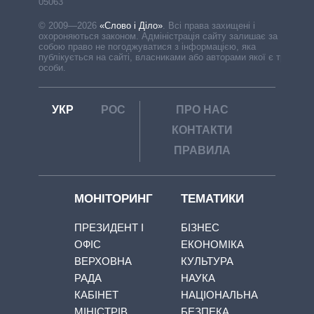
05063
© 2009—2026
«Слово і Діло»
.
Всі права захищені і
охороняються законом. Адміністрація сайту залишає за
собою право не погоджуватися з інформацією, яка
публікується на сайті, власниками або авторами якої є треті
особи.
УКР
РОС
ПРО НАС
КОНТАКТИ
ПРАВИЛА
МОНІТОРИНГ
ТЕМАТИКИ
ПРЕЗИДЕНТ І
БІЗНЕС
ОФІС
ЕКОНОМІКА
ВЕРХОВНА
КУЛЬТУРА
РАДА
НАУКА
КАБІНЕТ
НАЦІОНАЛЬНА
МІНІСТРІВ
БЕЗПЕКА