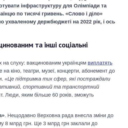
дготувати інфраструктуру для Олімпіади та
їнцю по тисячі гривень. «Слово і діло»
но ухваленому держбюджеті на 2022 рік, і ось
цинованим та інші соціальні
сіх на слуху: вакцинованим українцям
виплатять
е на кіно, театри, музеї, концерти, абонемент до
и.
«Це підтримка тих сфер, які постраждали
Вісім масованих
креативний, спортивний та транспортний
ударів по Україні
т. Люди, яким більше 60 років, зможуть
за літо: Київ та
область стали
головною ціллю
рф
а»
. Нещодавно Верховна рада внесла зміни до
му 8 млрд грн. Ще 3 млрд грн заклали до