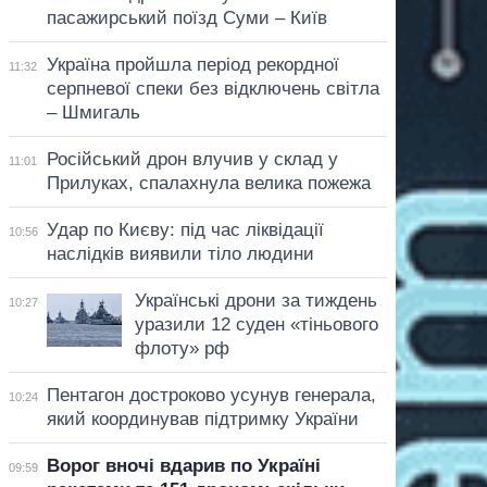
пасажирський поїзд Суми – Київ
Україна пройшла період рекордної
11:32
серпневої спеки без відключень світла
– Шмигаль
Російський дрон влучив у склад у
11:01
Прилуках, спалахнула велика пожежа
Удар по Києву: під час ліквідації
10:56
наслідків виявили тіло людини
Українські дрони за тиждень
10:27
уразили 12 суден «тіньового
флоту» рф
Пентагон достроково усунув генерала,
10:24
який координував підтримку України
Ворог вночі вдарив по Україні
09:59