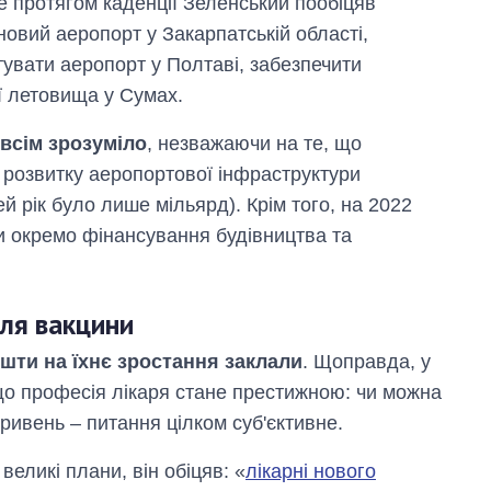
е протягом каденції Зеленський пообіцяв
новий аеропорт у Закарпатській області,
увати аеропорт у Полтаві, забезпечити
ї летовища у Сумах.
овсім зрозуміло
, незважаючи на те, що
 розвитку аеропортової інфраструктури
й рік було лише мільярд). Крім того, на 2022
ли окремо фінансування будівництва та
вля вакцини
шти на їхнє зростання заклали
. Щоправда, у
що професія лікаря стане престижною: чи можна
гривень – питання цілком суб'єктивне.
еликі плани, він обіцяв: «
лікарні нового