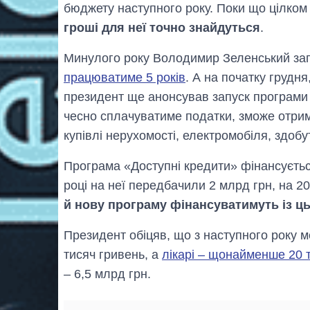
бюджету наступного року. Поки що цілком 
гроші для неї точно знайдуться
.
Минулого року Володимир Зеленський за
працюватиме 5 років
. А на початку грудн
президент ще анонсував запуск програми 
чесно сплачуватиме податки, зможе отри
купівлі нерухомості, електромобіля, здобу
Програма «Доступні кредити» фінансуєтьс
році на неї передбачили 2 млрд грн, на 2
й нову програму фінансуватимуть із ц
Президент обіцяв, що з наступного року 
тисяч гривень, а
лікарі – щонайменше 20 
– 6,5 млрд грн.