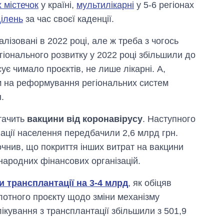
 містечок
у країні,
мультилікарні
у 5-6 регіонах
ділень
за час своєї каденції.
алізовані в 2022 році, але ж треба з чогось
іонального розвитку у 2022 році збільшили до
ує чимало проєктів, не лише лікарні. А,
 на реформування регіональних систем
.
стачить
вакцини від коронавірусу
. Наступного
нації населення передбачили 2,6 млрд грн.
очнив, що покриття інших витрат на вакцини
народних фінансових організацій.
 трансплантації на 3-4 млрд
, як обіцяв
лотного проєкту щодо зміни механізму
кування з трансплантації збільшили з 501,9