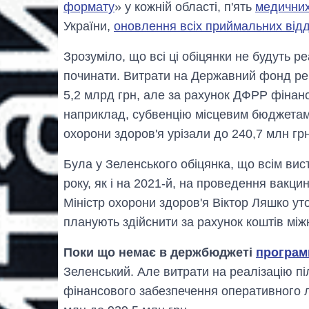
формату
» у кожній області, п'ять
медичних
України,
оновлення всіх приймальних від
Зрозуміло, що всі ці обіцянки не будуть ре
починати. Витрати на Державний фонд рег
5,2 млрд грн, але за рахунок ДФРР фінанс
наприклад, субвенцію місцевим бюджетам
охорони здоров'я урізали до 240,7 млн грн
Була у Зеленського обіцянка, що всім ви
року, як і на 2021-й, на проведення вакци
Міністр охорони здоров'я Віктор Ляшко ут
планують здійснити за рахунок коштів між
Поки що немає в держбюджеті
програми
Зеленський. Але витрати на реалізацію пі
фінансового забезпечення оперативного лі