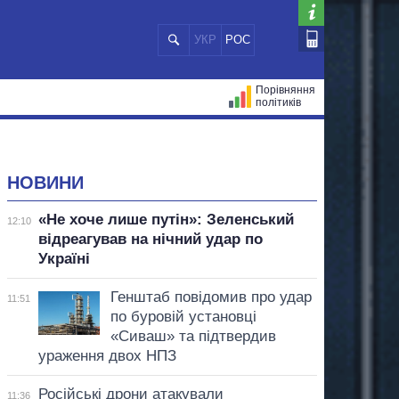
УКР
РОС
Порівняння
політиків
ЦІЙ
МЕРИ МІСТ
ВСІ ПЕРСОНИ
НОВИНИ
«Не хоче лише путін»: Зеленський
12:10
відреагував на нічний удар по
Україні
Генштаб повідомив про удар
11:51
по буровій установці
«Сиваш» та підтвердив
ураження двох НПЗ
Російські дрони атакували
11:36