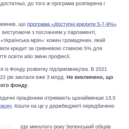
достатньо, до того ж програма розпіарена і
певнив, що
програма «Доступні кредити 5-7-9%»
я, виступаючи з посланням у парламенті,
«Українська мрія»: кожен громадянин, який
мати кредит за гривневою ставкою 5% для
ття освіти або зміни професії.
я із Фонду розвитку підприємництва. В 2021
022 рік заклали вже 3 млрд.
Не виключено, що
ього фонду
.
медичні працівники отримають щонайменше 13,5
тисяч
. Кошти на це у держбюджеті передбачено
Ще минулого року Зеленський обіцяв