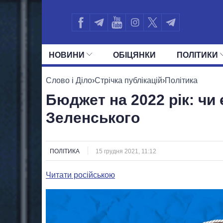
НОВИНИ
ОБIЦЯНКИ
ПОЛIТИКИ
УСІ ПОЛІТИКИ
ПРЕЗИДЕНТ І ОФ
Слово і Діло
›
Стрічка публікацій
›
Політика
Бюджет на 2022 рік: чи 
Зеленського
ПОЛІТИКА
15 грудня 2021, 11:12
Читати російською