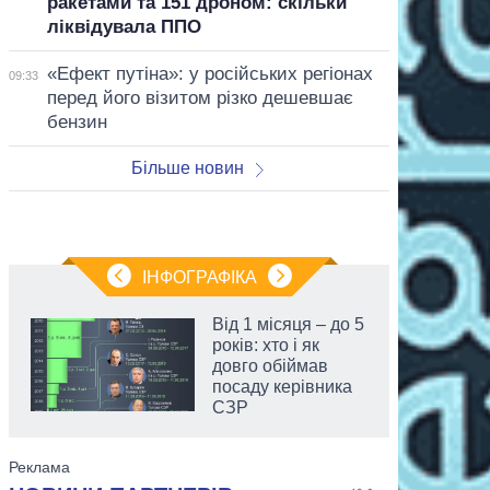
ракетами та 151 дроном: скільки
ліквідувала ППО
«Ефект путіна»: у російських регіонах
09:33
перед його візитом різко дешевшає
бензин
Більше новин
ІНФОГРАФІКА
Від 1 місяця – до 5
років: хто і як
довго обіймав
посаду керівника
СЗР