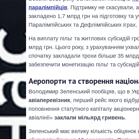
паралімпійців
. Підтримку не скасували, 
закладено 1,7 млрд грн на підготовку та 
Паралімпійських та Дефлімпійських іграх, 
На виплату пільг та житлових субсидій г
млрд грн. Цього року, з урахуванням ухва
спочатку закладали трохи більше 35 млрд.
забезпечити монетизацію пільг та субсидій
Аеропорти та створення націон
Володимир Зеленський пообіцяв, що в Укр
авіаперевізник
, перший рейс якого відбу
поповнення статутного капіталу акціонерн
авіалінії»
заклали мільярд гривень
.
Зеленський має велику кількість обіцяно