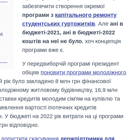
забезпечити створення окремої
програми з
капітального ремонту
студентських гуртожитків
. Але
ані в
бюджеті-2021, ані в бюджеті-2022
рд
коштів на неї не було
, хоч концепція
програми вже є.
РХІВ
У передвиборчій програмі президент
обіцяв
поновити програми молодіжного
ей рік було закладено 8 млн грн фінансової
лодіжному житловому будівництву, 16,9 млн
 ставки кредитів молодим сім'ям на купівлю та
шевлення вартості іпотечних кредитів
 У бюджеті на 2022 рік витрати на ці програми
грн відповідно.
 допустити скасування
держпідтримки для