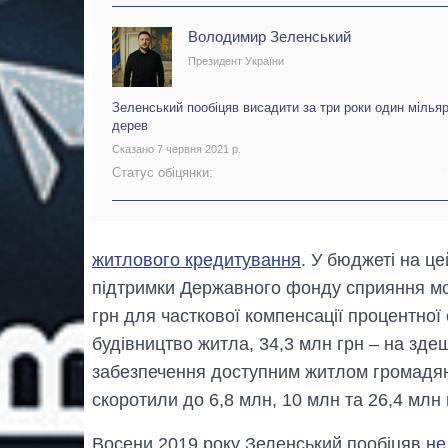
Володимир Зеленський
Президент України
Зеленський пообіцяв висадити за три роки один мілья
дерев
Сказано 7 червня 2021 р.
Статус обіцянки:
А
житлового кредитування
. У бюджеті на ц
підтримки Державного фонду сприяння мо
грн для часткової компенсації процентної
будівництво житла, 34,3 млн грн – на зде
забезпечення доступним житлом громадян.
скоротили до 6,8 млн, 10 млн та 26,4 млн 
Восени 2019 року Зеленський пообіцяв
не