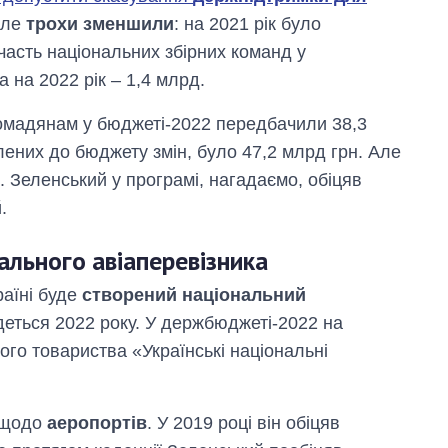
але
трохи зменшили
: на 2021 рік було
участь національних збірних команд у
а на 2022 рік – 1,4 млрд.
ромадянам у бюджеті-2022 передбачили 38,3
лених до бюджету змін, було 47,2 млрд грн. Але
 Зеленський у програмі, нагадаємо, обіцяв
.
ального авіаперевізника
аїні буде
створений національний
деться 2022 року. У держбюджеті-2022 на
ого товариства «Українські національні
к щодо
аеропортів
. У 2019 році він обіцяв