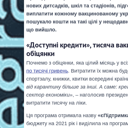
нових дитсадків, шкіл та стадіонів, пі
виплатити кожному вакцинованому укра
пошукало кошти на такі цілі у нещодав
що вийшло.
«Доступні кредити», тисяча вак
обіцянки
Почнемо з обіцянки, яка цілий місяць у в
по тисячі гривень
. Витратити їх можна буд
спортзалу, книжки, квитки всередині країн
від карантину більше за інші. А саме: 
сектор економіки»
, – наголосив президен
витратити тисячу на ліки.
Ця програма отримала назву
«єПідтримк
бюджету на 2021 рік і виділила на програ