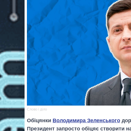
Слово і діло
Обіцянки
Володимира Зеленського
дор
Президент запросто обіцяє створити на