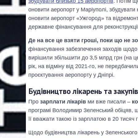
збудувати близько 15 аеропортів
. Потім щ
оновити аеропорт у Маріуполі, збудувати 
оновити аеропорт «Ужгород» та відремонт
державне фінансування для реконструкці
Де на все це взяти гроші, поки що не з
фінансування забезпечення заходів щодо
вирішили збільшити до 3,5 млрд грн (на це
рік, на відміну від 2021-го, не передбачи
проєктування аеропорту у Дніпрі.
Будівництво лікарень та закупі
Про
зарплати лікарів
ми вже писали –
ко
програмі Володимир Зеленський обіцяв, 
її вважати такою із зарплатою в 20 тисяч 
Щодо будівництва лікарень у Зеленського в