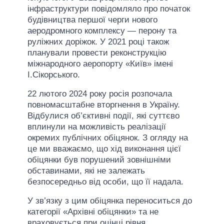
інфраструктури повідомляло про початок
будівництва першої черги нового
аеродромного комплексу — перону та
руліжних доріжок. У 2021 році також
планували провести реконструкцію
міжнародного аеропорту «Київ» імені
І.Сікорського.
22 лютого 2024 року росія розпочала
повномасштабне вторгнення в Україну.
Відбулися об’єктивні події, які суттєво
вплинули на можливість реалізації
окремих публічних обіцянок. З огляду на
це ми вважаємо, що хід виконання цієї
обіцянки був порушений зовнішніми
обставинами, які не залежать
безпосередньо від особи, що її надала.
У зв’язку з цим обіцянка переноситься до
категорії «Архівні обіцянки» та не
враховується при оцінці рівня