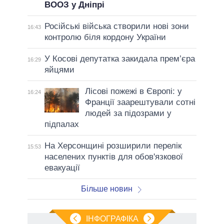
ВООЗ у Дніпрі
Російські війська створили нові зони
16:43
контролю біля кордону України
У Косові депутатка закидала прем’єра
16:29
яйцями
Лісові пожежі в Європі: у
16:24
Франції заарештували сотні
людей за підозрами у
підпалах
На Херсонщині розширили перелік
15:53
населених пунктів для обов'язкової
евакуації
Більше новин
ІНФОГРАФІКА