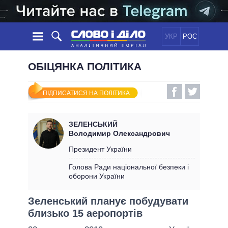
УКР
РОС
НОВИНИ
ОБІЦЯНКА ПОЛІТИКА
ОБIЦЯНКИ
СТРІЧКА
ПОЛІТИКА
ПІДПИСАТИСЯ НА ПОЛІТИКА
ПОДІЇ
ЕКОНОМІКА
ПОЛIТИКИ
СТАТТІ
СУСПІЛЬСТВО
ЗЕЛЕНСЬКИЙ
ІНФОГРАФІКА
ДУМКИ
СВІТ
УСІ ПОЛІТИКИ
Володимир Олександрович
ОГЛЯДИ
ПРЕЗИДЕНТ І ОФІС
Президент України
ВІДЕО
ДАЙДЖЕСТИ
ВЕРХОВНА РАДА
Голова Ради національної безпеки і
ПІДТРИМАТИ
оборони України
КАБІНЕТ МІНІСТРІВ
ГОЛОВИ ОБЛАДМІНІСТРАЦІЙ
ПОРІВНЯННЯ ПОЛІТИКІВ
Зеленський планує побудувати
МЕРИ МІСТ
близько 15 аеропортів
ВСІ ПЕРСОНИ