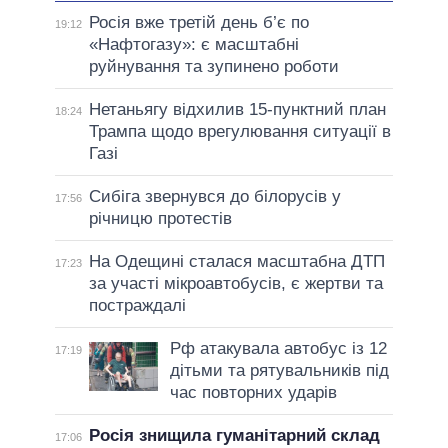
Росія вже третій день б’є по
19:12
«Нафтогазу»: є масштабні
руйнування та зупинено роботи
Нетаньягу відхилив 15-пунктний план
18:24
Трампа щодо врегулювання ситуації в
Газі
Сибіга звернувся до білорусів у
17:56
річницю протестів
На Одещині сталася масштабна ДТП
17:23
за участі мікроавтобусів, є жертви та
постраждалі
Рф атакувала автобус із 12
17:19
дітьми та рятувальників під
час повторних ударів
Росія знищила гуманітарний склад
17:06