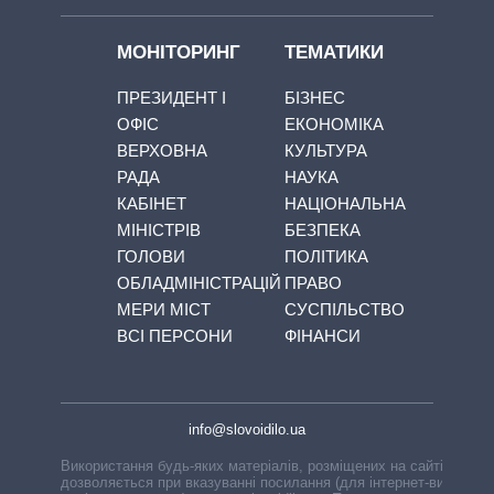
МОНІТОРИНГ
ТЕМАТИКИ
ПРЕЗИДЕНТ І
БІЗНЕС
ОФІС
ЕКОНОМІКА
ВЕРХОВНА
КУЛЬТУРА
РАДА
НАУКА
КАБІНЕТ
НАЦІОНАЛЬНА
МІНІСТРІВ
БЕЗПЕКА
ГОЛОВИ
ПОЛІТИКА
ОБЛАДМІНІСТРАЦІЙ
ПРАВО
МЕРИ МІСТ
СУСПІЛЬСТВО
ВСІ ПЕРСОНИ
ФІНАНСИ
info@slovoidilo.ua
Використання будь-яких матеріалів, розміщених на сайті,
дозволяється при вказуванні посилання (для інтернет-видань