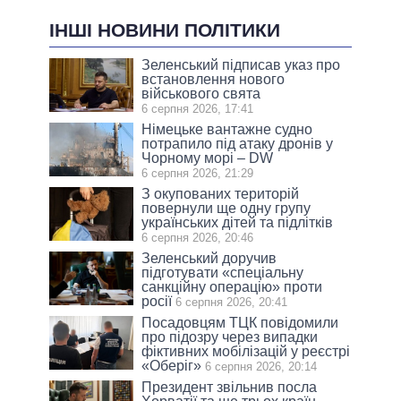
ІНШІ НОВИНИ ПОЛІТИКИ
Зеленський підписав указ про
встановлення нового
військового свята
6 серпня 2026, 17:41
Німецьке вантажне судно
потрапило під атаку дронів у
Чорному морі – DW
6 серпня 2026, 21:29
З окупованих територій
повернули ще одну групу
українських дітей та підлітків
6 серпня 2026, 20:46
Зеленський доручив
підготувати «спеціальну
санкційну операцію» проти
росії
6 серпня 2026, 20:41
Посадовцям ТЦК повідомили
про підозру через випадки
фіктивних мобілізацій у реєстрі
«Оберіг»
6 серпня 2026, 20:14
Президент звільнив посла