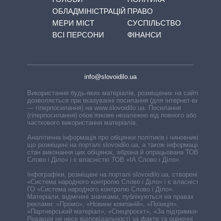
ОБЛАДМІНІСТРАЦІЙ
ПРАВО
МЕРИ МІСТ
СУСПІЛЬСТВО
ВСІ ПЕРСОНИ
ФІНАНСИ
info@slovoidilo.ua
Використання будь-яких матеріалів, розміщених на сайті,
дозволяється при вказуванні посилання (для інтернет-видань
— гіперпосилання) на www.slovoidilo.ua. Посилання
(гіперпосилання) обов’язкове незалежно від повного або
часткового використання матеріалів.
Аналітична інформація про обіцянки політиків і чиновників,
що розміщені на порталі slovoidilo.ua, а також інформація про
стан виконання цих обіцянок, зібрана й опрацьована ТОВ «ІА
Слово і Діло» і є власністю ТОВ «ІА Слово і Діло».
Інфографіки, розміщені на порталі slovoidilo.ua, створені ГО
«Система народного контролю Слово і Діло» і є власністю
ГО «Система народного контролю Слово і Діло».
Матеріали, відмічені значками, публікуються на правах
реклами: «Промо», «Новини компаній», «Позиція»,
«Партнерський матеріал», «Спецпроєкт», «За підтримки».
Редакція не несе відповідальності за факти та оціночні