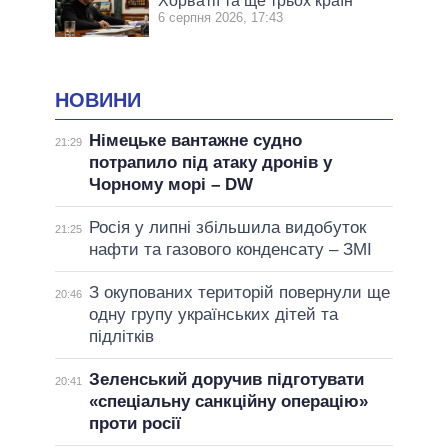
Хорватії та ще трьох країн
6 серпня 2026, 17:43
НОВИНИ
Німецьке вантажне судно
21:29
потрапило під атаку дронів у
Чорному морі – DW
Росія у липні збільшила видобуток
21:25
нафти та газового конденсату – ЗМІ
З окупованих територій повернули ще
20:46
одну групу українських дітей та
підлітків
Зеленський доручив підготувати
20:41
«спеціальну санкційну операцію»
проти росії