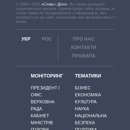
© 2009—2026
«Слово і Діло»
.
Всі права захищені і
охороняються законом. Адміністрація сайту залишає за
собою право не погоджуватися з інформацією, яка
публікується на сайті, власниками або авторами якої є треті
особи.
УКР
РОС
ПРО НАС
КОНТАКТИ
ПРАВИЛА
МОНІТОРИНГ
ТЕМАТИКИ
ПРЕЗИДЕНТ І
БІЗНЕС
ОФІС
ЕКОНОМІКА
ВЕРХОВНА
КУЛЬТУРА
РАДА
НАУКА
КАБІНЕТ
НАЦІОНАЛЬНА
МІНІСТРІВ
БЕЗПЕКА
ГОЛОВИ
ПОЛІТИКА