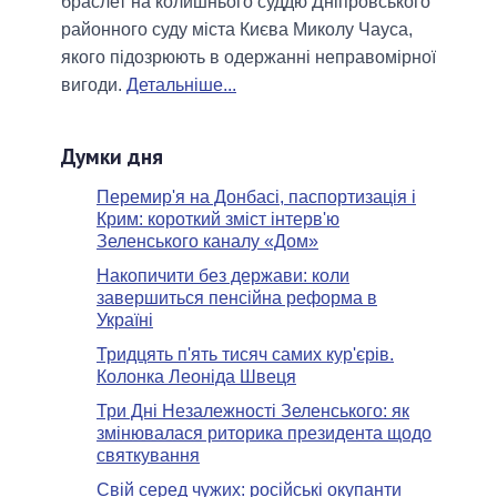
браслет на колишнього суддю Дніпровського
районного суду міста Києва Миколу Чауса,
якого підозрюють в одержанні неправомірної
вигоди.
Детальніше...
Думки дня
Перемир'я на Донбасі, паспортизація і
Крим: короткий зміст інтерв'ю
Зеленського каналу «Дом»
Накопичити без держави: коли
завершиться пенсійна реформа в
Україні
Тридцять п'ять тисяч самих кур'єрів.
Колонка Леоніда Швеця
Три Дні Незалежності Зеленського: як
змінювалася риторика президента щодо
святкування
Свій серед чужих: російські окупанти