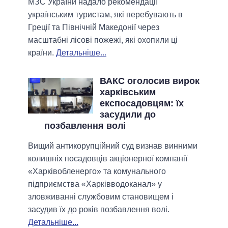
МЗС України надало рекомендації
українським туристам, які перебувають в
Греції та Північній Македонії через
масштабні лісові пожежі, які охопили ці
країни.
Детальніше...
ВАКС оголосив вирок
харківським
експосадовцям: їх
засудили до
позбавлення волі
Вищий антикорупційний суд визнав винними
колишніх посадовців акціонерної компанії
«Харківобленерго» та комунального
підприємства «Харківводоканал» у
зловживанні службовим становищем і
засудив їх до років позбавлення волі.
Детальніше...