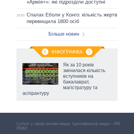
«Армія+»: які підрозділи доступні
Спалах Еболи у Конго: кількість жертв
18:50
перевищила 1800 осіб
Більше новин
ІНФОГРАФІКА
Як за 10 років
раїні
змінилася кількість
ої
вступників на
бакалаврат,
магістратуру та
аспірантуру
Cуб'єкт у сфері онлайн-медіа. Ідентифікатор медіа – R40-
05063