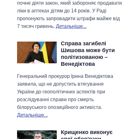
почне діяти закон, який забороняє продавати
ліки в аптеках дітям до 14 років. У Раді
пропонують запровадити штрафи майже від
7 тисяч гривень.
Детальніше...
Справа загибелі
Шишова може бути
політизованою –
Венедіктова
Генеральний прокурор Ірина Венедіктова
заявила, що не допустить втягування
України до геополітичних аспектів при
розслідуванні справи про смерть
білоруського опозиційного активіста.
Детальніше...
Крищенко виконує
свої обов'язки,