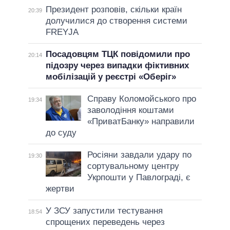
Президент розповів, скільки країн
20:39
долучилися до створення системи
FREYJA
Посадовцям ТЦК повідомили про
20:14
підозру через випадки фіктивних
мобілізацій у реєстрі «Оберіг»
Справу Коломойського про
19:34
заволодіння коштами
«ПриватБанку» направили
до суду
Росіяни завдали удару по
19:30
сортувальному центру
Укрпошти у Павлограді, є
жертви
У ЗСУ запустили тестування
18:54
спрощених переведень через