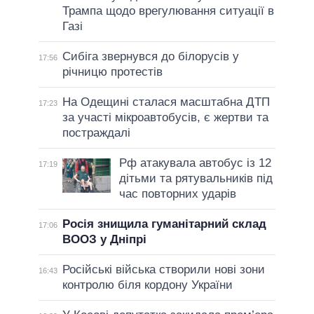
Трампа щодо врегулювання ситуації в
Газі
Сибіга звернувся до білорусів у
17:56
річницю протестів
На Одещині сталася масштабна ДТП
17:23
за участі мікроавтобусів, є жертви та
постраждалі
Рф атакувала автобус із 12
17:19
дітьми та рятувальників під
час повторних ударів
Росія знищила гуманітарний склад
17:06
ВООЗ у Дніпрі
Російські війська створили нові зони
16:43
контролю біля кордону України