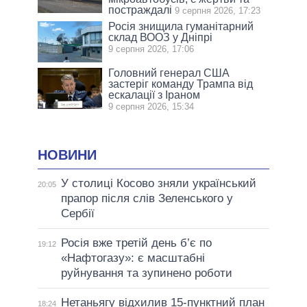
постраждалі
9 серпня 2026, 17:23
Росія знищила гуманітарний
склад ВООЗ у Дніпрі
9 серпня 2026, 17:06
Головний генерал США
застеріг команду Трампа від
ескалації з Іраном
9 серпня 2026, 15:34
НОВИНИ
У столиці Косово зняли український
20:05
прапор після слів Зеленського у
Сербії
Росія вже третій день б’є по
19:12
«Нафтогазу»: є масштабні
руйнування та зупинено роботи
Нетаньягу відхилив 15-пунктний план
18:24