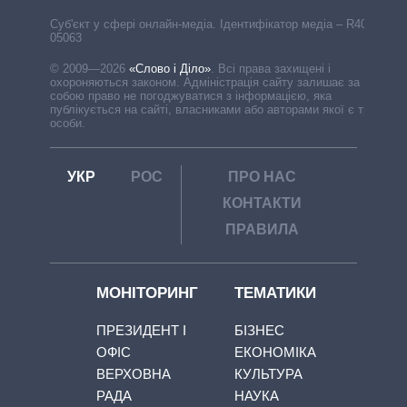
Cуб'єкт у сфері онлайн-медіа. Ідентифікатор медіа – R40-
05063
© 2009—2026
«Слово і Діло»
.
Всі права захищені і
охороняються законом. Адміністрація сайту залишає за
собою право не погоджуватися з інформацією, яка
публікується на сайті, власниками або авторами якої є треті
особи.
УКР
РОС
ПРО НАС
КОНТАКТИ
ПРАВИЛА
МОНІТОРИНГ
ТЕМАТИКИ
ПРЕЗИДЕНТ І
БІЗНЕС
ОФІС
ЕКОНОМІКА
ВЕРХОВНА
КУЛЬТУРА
РАДА
НАУКА