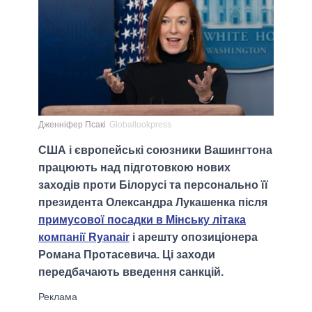
Дженніфер Псакі
Globallookpress
США і європейські союзники Вашингтона
працюють над підготовкою нових
заходів проти Білорусі та персонально її
президента Олександра Лукашенка після
примусової посадки в Мінську літака
компанії Ryanair
і арешту опозиціонера
Романа Протасевича. Ці заходи
передбачають введення санкцій.