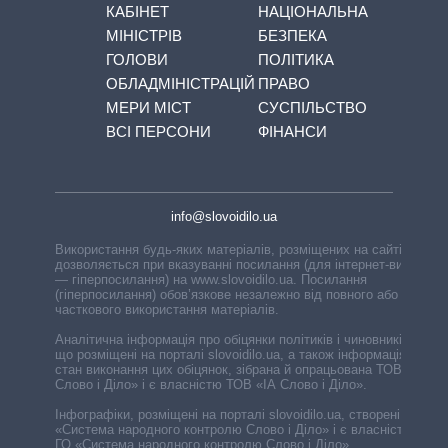
КАБІНЕТ
НАЦІОНАЛЬНА
МІНІСТРІВ
БЕЗПЕКА
ГОЛОВИ
ПОЛІТИКА
ОБЛАДМІНІСТРАЦІЙ
ПРАВО
МЕРИ МІСТ
СУСПІЛЬСТВО
ВСІ ПЕРСОНИ
ФІНАНСИ
info@slovoidilo.ua
Використання будь-яких матеріалів, розміщених на сайті,
дозволяється при вказуванні посилання (для інтернет-видань
— гіперпосилання) на www.slovoidilo.ua. Посилання
(гіперпосилання) обов’язкове незалежно від повного або
часткового використання матеріалів.
Аналітична інформація про обіцянки політиків і чиновників,
що розміщені на порталі slovoidilo.ua, а також інформація про
стан виконання цих обіцянок, зібрана й опрацьована ТОВ «ІА
Слово і Діло» і є власністю ТОВ «ІА Слово і Діло».
Інфографіки, розміщені на порталі slovoidilo.ua, створені ГО
«Система народного контролю Слово і Діло» і є власністю
ГО «Система народного контролю Слово і Діло».