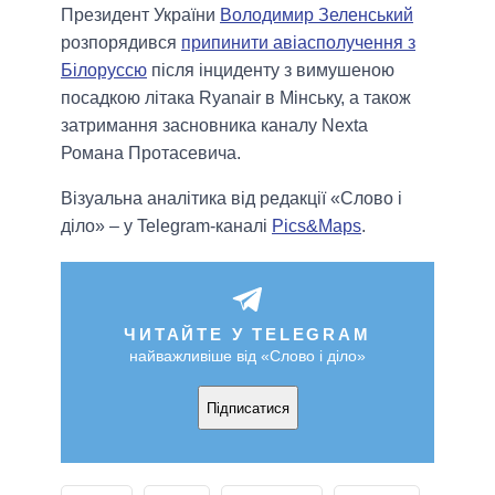
Президент України
Володимир Зеленський
розпорядився
припинити авіасполучення з
Білоруссю
після інциденту з вимушеною
посадкою літака Ryanair в Мінську, а також
затримання засновника каналу Nexta
Романа Протасевича.
Візуальна аналітика від редакції «Слово і
діло» – у Telegram-каналі
Pics&Maps
.
ЧИТАЙТЕ У TELEGRAM
найважливіше від «Слово і діло»
Підписатися