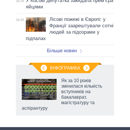
У Косові депутатка закидала прем’єра
16:29
яйцями
Лісові пожежі в Європі: у
16:24
Франції заарештували сотні
людей за підозрами у
підпалах
Більше новин
ІНФОГРАФІКА
 5
Як за 10 років
вго
змінилася кількість
вступників на
бакалаврат,
магістратуру та
аспірантуру