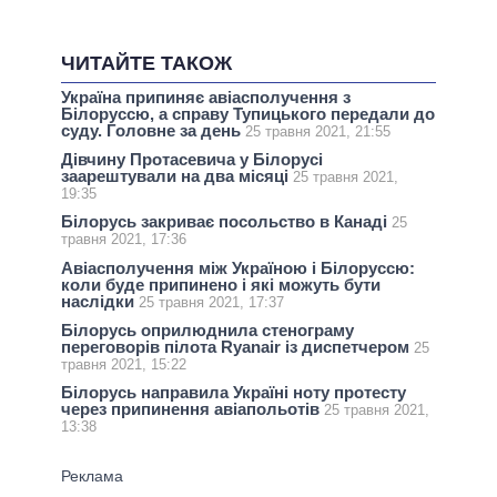
ЧИТАЙТЕ ТАКОЖ
Україна припиняє авіасполучення з
Білоруссю, а справу Тупицького передали до
суду. Головне за день
25 травня 2021, 21:55
Дівчину Протасевича у Білорусі
заарештували на два місяці
25 травня 2021,
19:35
Білорусь закриває посольство в Канаді
25
травня 2021, 17:36
Авіасполучення між Україною і Білоруссю:
коли буде припинено і які можуть бути
наслідки
25 травня 2021, 17:37
Білорусь оприлюднила стенограму
переговорів пілота Ryanair із диспетчером
25
травня 2021, 15:22
Білорусь направила Україні ноту протесту
через припинення авіапольотів
25 травня 2021,
13:38