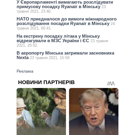
У Європарламенті вимагають розслідувати
примусову посадку Ryanair в Мінську
23
травня 2021, 23:46
НАТО приєдналося до вимоги міжнародного
розслідування посадки Ryanair в Мінську
24
травня 2021, 00:41
На екстрену посадку літака у Мінську
відреагували в МЗС України і ЄС
23 травня
2021, 20:02
В аеропорту Мінська затримали засновника
Nexta
23 травня 2021, 15:59