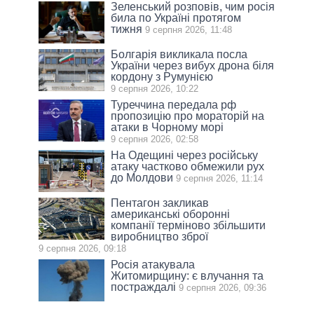
Зеленський розповів, чим росія
била по Україні протягом
тижня
9 серпня 2026, 11:48
Болгарія викликала посла
України через вибух дрона біля
кордону з Румунією
9 серпня 2026, 10:22
Туреччина передала рф
пропозицію про мораторій на
атаки в Чорному морі
9 серпня 2026, 02:58
На Одещині через російську
атаку частково обмежили рух
до Молдови
9 серпня 2026, 11:14
Пентагон закликав
американські оборонні
компанії терміново збільшити
виробництво зброї
9 серпня 2026, 09:18
Росія атакувала
Житомирщину: є влучання та
постраждалі
9 серпня 2026, 09:36