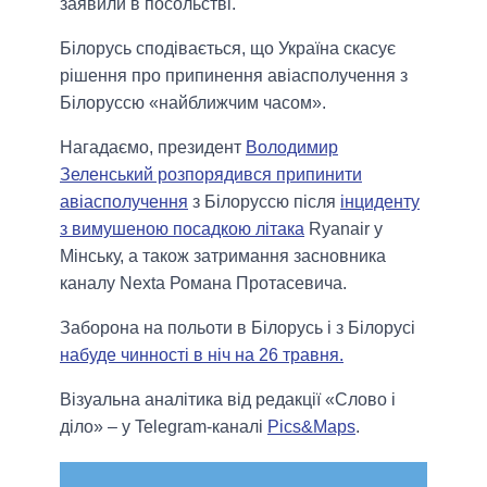
заявили в посольстві.
Білорусь сподівається, що Україна скасує
рішення про припинення авіасполучення з
Білоруссю «найближчим часом».
Нагадаємо, президент
Володимир
Зеленський розпорядився припинити
авіасполучення
з Білоруссю після
інциденту
з вимушеною посадкою літака
Ryanair у
Мінську, а також затримання засновника
каналу Nexta Романа Протасевича.
Заборона на польоти в Білорусь і з Білорусі
набуде чинності в ніч на 26 травня.
Візуальна аналітика від редакції «Слово і
діло» – у Telegram-каналі
Pics&Maps
.