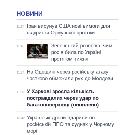
НОВИНИ
Іран висунув США нові вимоги для
11:54
відкриття Ормузької протоки
Зеленський розповів, чим
11:48
росія била по Україні
протягом тижня
На Одещині через російську атаку
11:14
частково обмежили рух до Молдови
У Харкові зросла кількість
11:02
постраждалих через удар по
багатоповерхівці (оновлено)
Українські дрони вдарили по
10:42
російській ППО та суднах у Чорному
морі