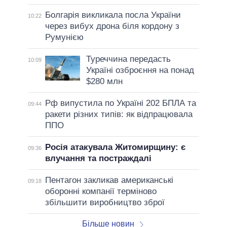
Болгарія викликала посла України
10:22
через вибух дрона біля кордону з
Румунією
Туреччина передасть
10:09
Україні озброєння на понад
$280 млн
Рф випустила по Україні 202 БПЛА та
09:44
ракети різних типів: як відпрацювала
ППО
Росія атакувала Житомирщину: є
09:36
влучання та постраждалі
Пентагон закликав американські
09:18
оборонні компанії терміново
збільшити виробництво зброї
Більше новин