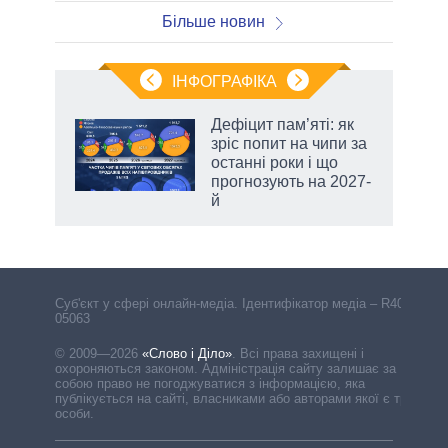
Більше новин
ІНФОГРАФІКА
жет
Дефіцит пам’яті: як
зріс попит на чипи за
ків
останні роки і що
прогнозують на 2027-
й
Cуб'єкт у сфері онлайн-медіа. Ідентифікатор медіа – R40-
05063
© 2009—2026
«Слово і Діло»
.
Всі права захищені і
охороняються законом. Адміністрація сайту залишає за
собою право не погоджуватися з інформацією, яка
публікується на сайті, власниками або авторами якої є треті
особи.