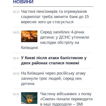
НОВИНИ
Частині пенсіонерів та отримувачів
05:15
соцвиплат треба змінити банк до 15
вересня: кого це стосується
Серед загиблих 4-річна
04:51
дитина: у ДСНС уточнили
наслідки обстрілу на
Київщині
У Києві після атаки балістикою у
03:47
двох районах сталися пожежі
На Київщині через російську атаку
02:53
загинули троє людей, серед них
дитина
Частину військових з полку
02:41
«Скеля» почали переводити
в інші підрозділи – ЗМІ