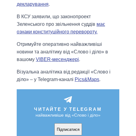
декларування
.
В КСУ заявили, що законопроект
Зеленського про звільнення суддів
має
ознаки конституційного перевороту.
Отримуйте оперативно найважливіші
новини та аналітику від «Слово і діло» в
вашому
VIBER-месенджері
.
Візуальна аналітика від редакції «Слово і
діло» – у Telegram-каналі
Pics&Maps
.
ЧИТАЙТЕ У TELEGRAM
найважливіше від «Слово і діло»
Підписатися