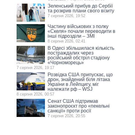
Зеленський прибув до Сербії
та розкрив плани свого візиту
7 серпня 2026, 19:52
Частину військових з полку
«Скеля» почали переводити в
інші підрозділи – ЗМІ
8 серпня 2026, 02:41
В Одесі збільшилася кількість
постраждалих через
російський обстріл стадіону
«Чорноморець»
7 серпня 2026, 19:17
Розвідка США припускає, що
дрон, знайдений біля літака
України в Лейпцигу, міг
належати рф – WSJ
8 серпня 2026, 00:57
Сенат США підтримав
законопроєкт про «пекельні
санкції» проти росії
7 серпня 2026, 20:55