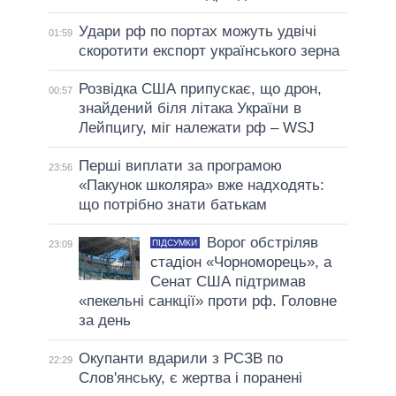
Удари рф по портах можуть удвічі
01:59
скоротити експорт українського зерна
Розвідка США припускає, що дрон,
00:57
знайдений біля літака України в
Лейпцигу, міг належати рф – WSJ
Перші виплати за програмою
23:56
«Пакунок школяра» вже надходять:
що потрібно знати батькам
Ворог обстріляв
ПІДСУМКИ
23:09
стадіон «Чорноморець», а
Сенат США підтримав
«пекельні санкції» проти рф. Головне
за день
Окупанти вдарили з РСЗВ по
22:29
Слов'янську, є жертва і поранені