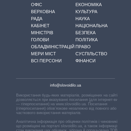
ОФІС
ЕКОНОМІКА
ВЕРХОВНА
КУЛЬТУРА
РАДА
НАУКА
КАБІНЕТ
НАЦІОНАЛЬНА
МІНІСТРІВ
БЕЗПЕКА
ГОЛОВИ
ПОЛІТИКА
ОБЛАДМІНІСТРАЦІЙ
ПРАВО
МЕРИ МІСТ
СУСПІЛЬСТВО
ВСІ ПЕРСОНИ
ФІНАНСИ
info@slovoidilo.ua
Використання будь-яких матеріалів, розміщених на сайті,
дозволяється при вказуванні посилання (для інтернет-видань
— гіперпосилання) на www.slovoidilo.ua. Посилання
(гіперпосилання) обов’язкове незалежно від повного або
часткового використання матеріалів.
Аналітична інформація про обіцянки політиків і чиновників,
що розміщені на порталі slovoidilo.ua, а також інформація про
стан виконання цих обіцянок, зібрана й опрацьована ТОВ «ІА