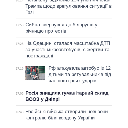
18:24
Трампа щодо врегулювання ситуації в
Газі
Сибіга звернувся до білорусів у
17:56
річницю протестів
На Одещині сталася масштабна ДТП
17:23
за участі мікроавтобусів, є жертви та
постраждалі
Рф атакувала автобус із 12
17:19
дітьми та рятувальників під
час повторних ударів
Росія знищила гуманітарний склад
17:06
ВООЗ у Дніпрі
Російські війська створили нові зони
16:43
контролю біля кордону України