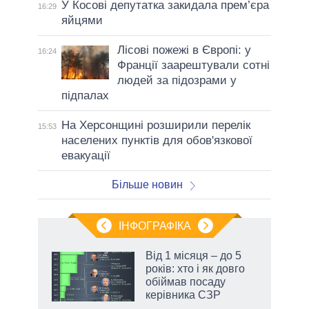
У Косові депутатка закидала прем’єра
16:29
яйцями
Лісові пожежі в Європі: у
16:24
Франції заарештували сотні
людей за підозрами у
підпалах
На Херсонщині розширили перелік
15:53
населених пунктів для обов'язкової
евакуації
Більше новин
ІНФОГРАФІКА
Від 1 місяця – до 5
раїні
років: хто і як довго
ої
обіймав посаду
керівника СЗР