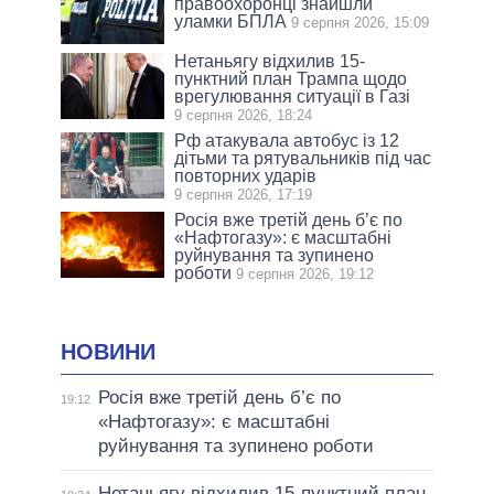
правоохоронці знайшли
уламки БПЛА
9 серпня 2026, 15:09
Нетаньягу відхилив 15-
пунктний план Трампа щодо
врегулювання ситуації в Газі
9 серпня 2026, 18:24
Рф атакувала автобус із 12
дітьми та рятувальників під час
повторних ударів
9 серпня 2026, 17:19
Росія вже третій день б’є по
«Нафтогазу»: є масштабні
руйнування та зупинено
роботи
9 серпня 2026, 19:12
НОВИНИ
Росія вже третій день б’є по
19:12
«Нафтогазу»: є масштабні
руйнування та зупинено роботи
Нетаньягу відхилив 15-пунктний план