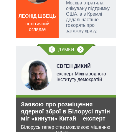
Москва втратила
и,
очікувану підтримку
США, а в Кремлі
ЛЕОНІД ШВЕЦЬ
Д
дедалі частіше
ПО
політичний
ів:
говорять про
оглядач
ві
затяжну кризу.
о
тів
ДУМКИ
вих
.
ЄВГЕН ДИКИЙ
експерт Міжнародного
інституту демократій
Заявою про розміщення
Укр
ядерної зброї в Білорусі путін
дец
міг «кинути» Китай – експерт
теп
и з
Білорусь тепер стає можливою мішенню
Деце