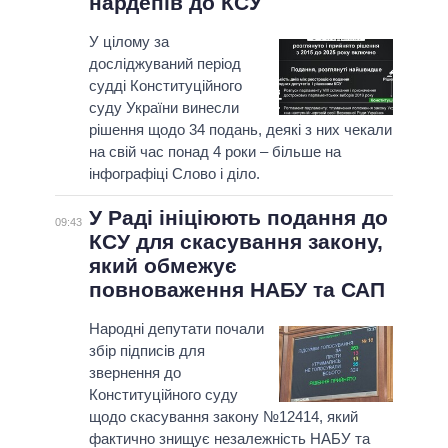
нардепів до КСУ
У цілому за
досліджуваний період
судді Конституційного
суду України винесли
рішення щодо 34 подань, деякі з них чекали
на свій час понад 4 роки – більше на
інфографіці Слово і діло.
У Раді ініціюють подання до
09:43
КСУ для скасування закону,
який обмежує
повноваження НАБУ та САП
Народні депутати почали
збір підписів для
звернення до
Конституційного суду
щодо скасування закону №12414, який
фактично знищує незалежність НАБУ та