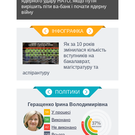
же
ядерного удару НАТО, якщо путін
дозво
вирішить піти ва-банк і почати ядерну
виве
війну
опал
ІНФОГРАФІКА
 5
Як за 10 років
вго
змінилася кількість
вступників на
бакалаврат,
магістратуру та
аспірантуру
ПОЛIТИКИ
ч
Геращенко Ірина Володимирівна
Т
У процесі
58
37
Виконано
58
36
37%
27
Не виконано
42
виконано
Всього
158