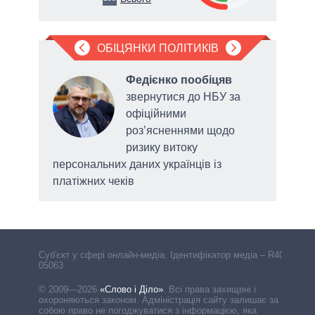
ОБІЦЯНКИ ПОЛІТИКІВ
ив
,
Федієнко пообіцяв
м
звернутися до НБУ за
офіційними
для
роз’ясненнями щодо
ризику витоку
персональних даних українців із
платіжних чеків
Cуб'єкт у сфері онлайн-медіа. Ідентифікатор медіа – R40-
05063
© 2009—2026
«Слово і Діло»
.
Всі права захищені і
охороняються законом. Адміністрація сайту залишає за
собою право не погоджуватися з інформацією, яка