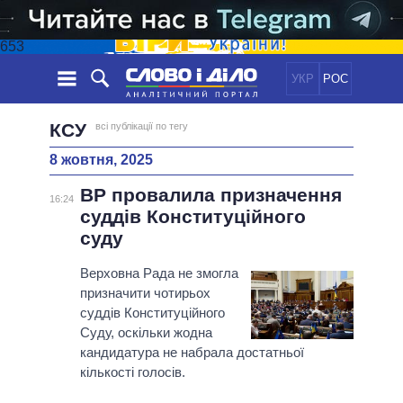
653
УКР
РОС
НОВИНИ
КСУ
всі публікації по тегу
8 жовтня, 2025
ОБIЦЯНКИ
СТРІЧКА
ПОЛІТИКА
ВР провалила призначення
ПОДІЇ
ЕКОНОМІКА
16:24
ПОЛIТИКИ
суддів Конституційного
СТАТТІ
СУСПІЛЬСТВО
суду
ІНФОГРАФІКА
ДУМКИ
СВІТ
УСІ ПОЛІТИКИ
ОГЛЯДИ
Верховна Рада не змогла
ПРЕЗИДЕНТ І ОФІС
ВІДЕО
призначити чотирьох
ДАЙДЖЕСТИ
ВЕРХОВНА РАДА
суддів Конституційного
ПІДТРИМАТИ
КАБІНЕТ МІНІСТРІВ
Суду, оскільки жодна
ГОЛОВИ ОБЛАДМІНІСТРАЦІЙ
кандидатура не набрала достатньої
ПОРІВНЯННЯ ПОЛІТИКІВ
кількості голосів.
МЕРИ МІСТ