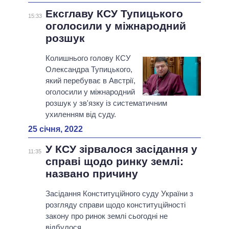
Ексглаву КСУ Тупицького
15:33
оголосили у міжнародний
розшук
Колишнього голову КСУ
Олександра Тупицького,
який перебуває в Австрії,
оголосили у міжнародний
розшук у зв'язку із систематичним
ухиленням від суду.
25 січня, 2022
У КСУ зірвалося засідання у
11:35
справі щодо ринку землі:
названо причину
Засідання Конституційного суду України з
розгляду справи щодо конституційності
закону про ринок землі сьогодні не
відбулося.