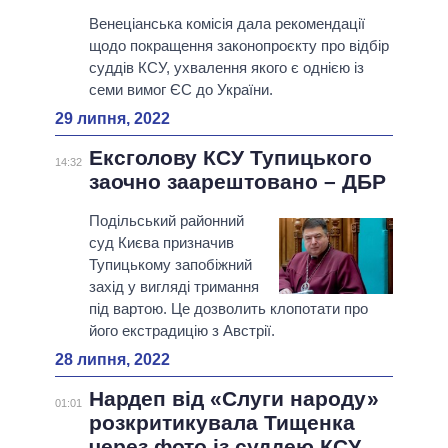
Венеціанська комісія дала рекомендації
щодо покращення законопроєкту про відбір
суддів КСУ, ухвалення якого є однією із
семи вимог ЄС до України.
29 липня, 2022
Ексголову КСУ Тупицького
14:32
заочно заарештовано – ДБР
Подільський районний
суд Києва призначив
Тупицькому запобіжний
захід у вигляді тримання
під вартою. Це дозволить клопотати про
його екстрадицію з Австрії.
28 липня, 2022
Нардеп від «Слуги народу»
01:01
розкритикувала Тищенка
через фото із суддею КСУ