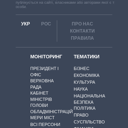
публікується на сайті, власниками або авторами якої є треті
особи.
УКР
РОС
ПРО НАС
КОНТАКТИ
ПРАВИЛА
МОНІТОРИНГ
ТЕМАТИКИ
ПРЕЗИДЕНТ І
БІЗНЕС
ОФІС
ЕКОНОМІКА
ВЕРХОВНА
КУЛЬТУРА
РАДА
НАУКА
КАБІНЕТ
НАЦІОНАЛЬНА
МІНІСТРІВ
БЕЗПЕКА
ГОЛОВИ
ПОЛІТИКА
ОБЛАДМІНІСТРАЦІЙ
ПРАВО
МЕРИ МІСТ
СУСПІЛЬСТВО
ВСІ ПЕРСОНИ