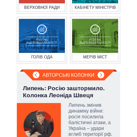
ВЕРХОВНОЇ РАДИ
КАБІНЕТУ МІНІСТРІВ
РІВЕНЬ
РІВЕНЬ
ВІДПОВІДАЛЬНОСТІ
ВІДПОВІДАЛЬНОСТІ
ГОЛІВ ОДА
МЕРІВ МІСТ
АВТОРСЬКІ КОЛОНКИ
ва
Липень: Росію заштормило.
При
?
Колонка Леоніда Швеця
під
РНБО
Липень змінив
динаміку війни:
і»,
росія посилила
балістичні атаки, а
Україна – удари
вглиб території рф.