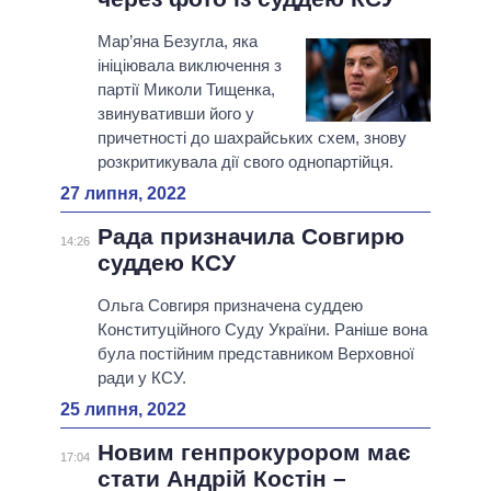
Мар’яна Безугла, яка
ініціювала виключення з
партії Миколи Тищенка,
звинувативши його у
причетності до шахрайських схем, знову
розкритикувала дії свого однопартійця.
27 липня, 2022
Рада призначила Совгирю
14:26
суддею КСУ
Ольга Совгиря призначена суддею
Конституційного Суду України. Раніше вона
була постійним представником Верховної
ради у КСУ.
25 липня, 2022
Новим генпрокурором має
17:04
стати Андрій Костін –