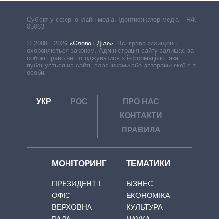
Cуб'єкт у сфері онлайн-медіа. Ідентифікатор медіа – R40-
05063
© 2009—2026
«Слово і Діло»
.
Всі права захищені і
охороняються законом. Адміністрація сайту залишає за
собою право не погоджуватися з інформацією, яка
публікується на сайті, власниками або авторами якої є треті
особи.
УКР
РОС
ПРО НАС
КОНТАКТИ
ПРАВИЛА
МОНІТОРИНГ
ТЕМАТИКИ
ПРЕЗИДЕНТ І
БІЗНЕС
ОФІС
ЕКОНОМІКА
ВЕРХОВНА
КУЛЬТУРА
РАДА
НАУКА