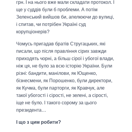
грн. І на нього вже мали складати протокол. І
ще у суддів були б проблеми. А потім
Зеленський вийшов би, апелюючи до вулиці,
і спитав, чи потрібен Україні суд
корупціонерів?
Чомусь пригадав братів Стругацьких, які
писали, що після правління сірих завжди
приходять чорні, а більш сірої і убогої влади,
ніж ця, не було за всю історію України. Були
різні: бандити, манілови, як Ющенко,
бізнесмени, як Порошенко, були директори,
як Кучма, були парторги, як Кравчук, але
такої убогості і сірості, не зелені, а сірості,
іще не було. І такого сорому за цього
президента…
І що з цим робити?