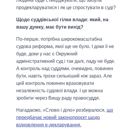
Людина буде стверджувати, що забула
продекларуватися і як це спростувати в суді?
Щодо суддівської гілки влади: який, на
вашу думку, має бути вихід?
По-перше, потрібна широкомасштабна
судова реформа, якої ще не було. І доки її не
буде, доки у нас є Окружний
адміністративний суд і так далі, ладу не буде.
А контроль над суддями, очевидно, повинен
бути, навіть трохи сильніший ніж зараз. Але
цей контроль повинен враховувати
незалежність судової влади. І це можна
зробити через Вищу раду правосуддя.
Нагадаємо, «Слово і діло» розбиралося,
що
передбачає новий законопроєкт щодо
відновлення е-декларування.