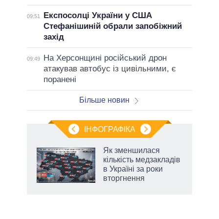
Експосолці України у США
09:51
Стефанішиній обрали запобіжний
захід
На Херсонщині російський дрон
09:49
атакував автобус із цивільними, є
поранені
Більше новин
ІНФОГРАФІКА
Як зменшилася
раїні
кількість медзакладів
ої
в Україні за роки
вторгнення