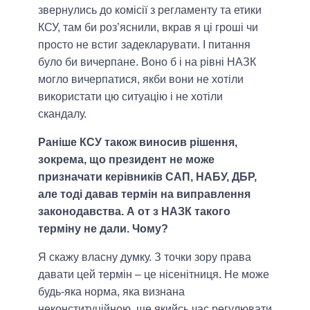
звернулись до комісії з регламенту та етики
КСУ, там би роз’яснили, вкрав я ці гроші чи
просто не встиг задекларувати. І питання
було би вичерпане. Воно б і на рівні НАЗК
могло вичерпатися, якби вони не хотіли
використати цю ситуацію і не хотіли
скандалу.
Раніше КСУ також виносив рішення,
зокрема, що президент не може
призначати керівників САП, НАБУ, ДБР,
але тоді давав термін на виправлення
законодавства. А от з НАЗК такого
терміну не дали. Чому?
Я скажу власну думку. З точки зору права
давати цей термін – це нісенітниця. Не може
будь-яка норма, яка визнана
неконституційною, ще якийсь час регулювати