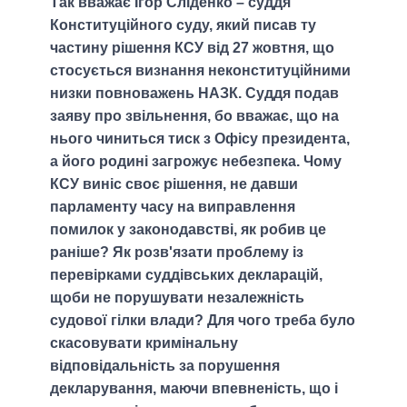
Так вважає Ігор Сліденко – суддя
Конституційного суду, який писав ту
частину рішення КСУ від 27 жовтня, що
стосується визнання неконституційними
низки повноважень НАЗК. Суддя подав
заяву про звільнення, бо вважає, що на
нього чиниться тиск з Офісу президента,
а його родині загрожує небезпека. Чому
КСУ виніс своє рішення, не давши
парламенту часу на виправлення
помилок у законодавстві, як робив це
раніше? Як розв'язати проблему із
перевірками суддівських декларацій,
щоби не порушувати незалежність
судової гілки влади? Для чого треба було
скасовувати кримінальну
відповідальність за порушення
декларування, маючи впевненість, що і