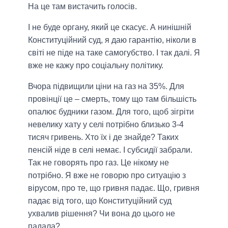
На це там вистачить голосів.
І не буде органу, який це скасує. А нинішній
Конституційний суд, я даю гарантію, ніколи в
світі не піде на таке самогубство. І так далі. Я
вже не кажу про соціальну політику.
Вчора підвищили ціни на газ на 35%. Для
провінції це – смерть, тому що там більшість
опалює будники газом. Для того, щоб зігріти
невелику хату у селі потрібно близько 3-4
тисяч гривень. Хто їх і де знайде? Таких
пенсій ніде в селі немає. І субсидії забрали.
Так не говорять про газ. Це нікому не
потрібно. Я вже не говорю про ситуацію з
вірусом, про те, що гривня падає. Що, гривня
падає від того, що Конституційний суд
ухвалив рішення? Чи вона до цього не
падала?