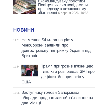
Екскомандувачу логістики
Повітряних сил повідомили
про підозру в незаконному
збагаченні
6 серпня 2026, 10:35
НОВИНИ
Не менше $4 млрд на рік: у
12:01
Міноборони заявили про
довгострокову підтримку України від
Британії
Трамп пригрозив в'язницею
11:34
тим, хто розповідає ЗМІ про
дефіцит боєприпасів у
США
Заступнику голови Запорізької
11:26
облради продовжили обов'язки ще на
два місяці