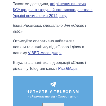
Також ми дослідили,
які рішення виносив
КСУ щодо антикорупційного законодавства в
Україні починаючи з 2014 року.
Ірина Рибінська, спеціально для «Слово і
діло»
Отримуйте оперативно найважливіші
новини та аналітику від «Слово і діло» в
вашому
VIBER-месенджері
.
Візуальна аналітика від редакції «Слово і
діло» – у Telegram-каналі
Pics&Maps
.
ЧИТАЙТЕ У TELEGRAM
найважливіше від «Слово і діло»