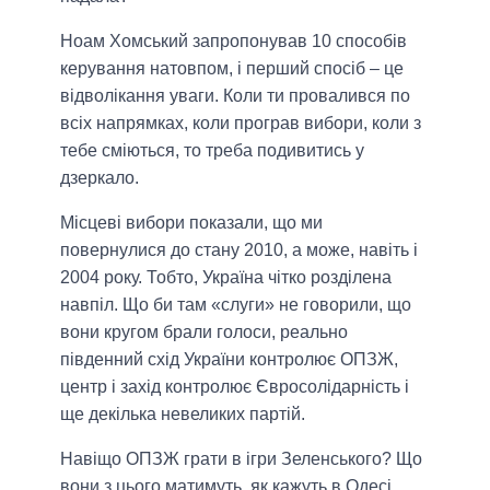
Ноам Хомський запропонував 10 способів
керування натовпом, і перший спосіб – це
відволікання уваги. Коли ти провалився по
всіх напрямках, коли програв вибори, коли з
тебе сміються, то треба подивитись у
дзеркало.
Місцеві вибори показали, що ми
повернулися до стану 2010, а може, навіть і
2004 року. Тобто, Україна чітко розділена
навпіл. Що би там «слуги» не говорили, що
вони кругом брали голоси, реально
південний схід України контролює ОПЗЖ,
центр і захід контролює Євросолідарність і
ще декілька невеликих партій.
Навіщо ОПЗЖ грати в ігри Зеленського? Що
вони з цього матимуть, як кажуть в Одесі,