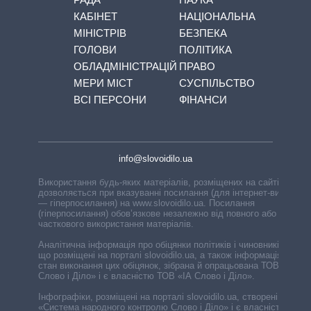
КАБІНЕТ
НАЦІОНАЛЬНА
МІНІСТРІВ
БЕЗПЕКА
ГОЛОВИ
ПОЛІТИКА
ОБЛАДМІНІСТРАЦІЙ
ПРАВО
МЕРИ МІСТ
СУСПІЛЬСТВО
ВСІ ПЕРСОНИ
ФІНАНСИ
info@slovoidilo.ua
Використання будь-яких матеріалів, розміщених на сайті,
дозволяється при вказуванні посилання (для інтернет-видань
— гіперпосилання) на www.slovoidilo.ua. Посилання
(гіперпосилання) обов’язкове незалежно від повного або
часткового використання матеріалів.
Аналітична інформація про обіцянки політиків і чиновників,
що розміщені на порталі slovoidilo.ua, а також інформація про
стан виконання цих обіцянок, зібрана й опрацьована ТОВ «ІА
Слово і Діло» і є власністю ТОВ «ІА Слово і Діло».
Інфографіки, розміщені на порталі slovoidilo.ua, створені ГО
«Система народного контролю Слово і Діло» і є власністю