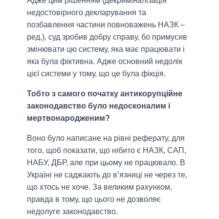
Адже цим рішенням (декриміналізація
недостовірного декларування та
позбавлення частини повноважень НАЗК –
ред.), суд зробив добру справу, бо примусив
змінювати цю систему, яка має працювати і
яка була фіктивна. Адже основний недолік
цієї системи у тому, що це була фікція.
Тобто з самого початку антикорупційне
законодавство було недосконалим і
мертвонародженим?
Воно було написане на рівні реферату, для
того, щоб показати, що нібито є НАЗК, САП,
НАБУ, ДБР, але при цьому не працювало. В
Україні не саджають до в’язниці не через те,
що хтось не хоче. За великим рахунком,
правда в тому, що цього не дозволяє
недолуге законодавство.