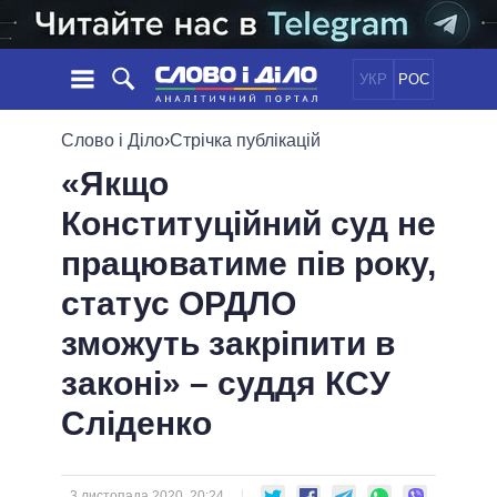
УКР
РОС
НОВИНИ
Слово і Діло
›
Стрічка публікацій
«Якщо
ОБIЦЯНКИ
СТРІЧКА
ПОЛІТИКА
Конституційний суд не
ПОДІЇ
ЕКОНОМІКА
ПОЛIТИКИ
працюватиме пів року,
СТАТТІ
СУСПІЛЬСТВО
ІНФОГРАФІКА
ДУМКИ
СВІТ
УСІ ПОЛІТИКИ
статус ОРДЛО
ОГЛЯДИ
ПРЕЗИДЕНТ І ОФІС
зможуть закріпити в
ВІДЕО
ДАЙДЖЕСТИ
ВЕРХОВНА РАДА
законі» – суддя КСУ
ПІДТРИМАТИ
КАБІНЕТ МІНІСТРІВ
Сліденко
ГОЛОВИ ОБЛАДМІНІСТРАЦІЙ
ПОРІВНЯННЯ ПОЛІТИКІВ
МЕРИ МІСТ
ВСІ ПЕРСОНИ
3 листопада 2020, 20:24