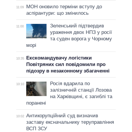
МОН оновило терміни вступу до
11:09
аспірантури: що змінилось
Зеленський підтвердив
11:00
ураження двох НПЗ у росії
та суден ворога у Чорному
морі
Екскомандувачу логістики
10:35
Повітряних сил повідомили про
підозру в незаконному збагаченні
Росія вдарила по
10:10
залізничній станції Лозова
на Харківщині, є загиблі та
поранені
Антикорупційний суд визначив
10:02
заставу ексначальнику теруправління
ВСП ЗСУ