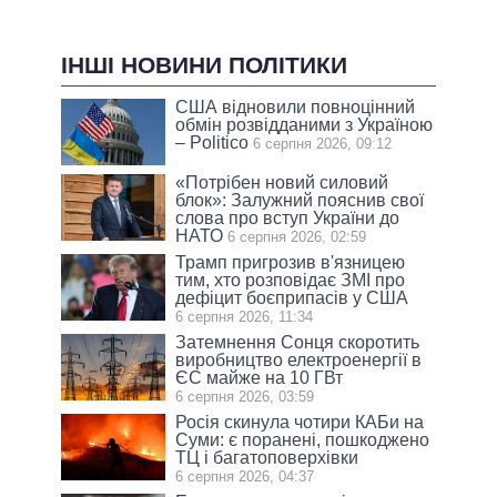
ІНШІ НОВИНИ ПОЛІТИКИ
США відновили повноцінний
обмін розвідданими з Україною
– Politico
6 серпня 2026, 09:12
«Потрібен новий силовий
блок»: Залужний пояснив свої
слова про вступ України до
НАТО
6 серпня 2026, 02:59
Трамп пригрозив в'язницею
тим, хто розповідає ЗМІ про
дефіцит боєприпасів у США
6 серпня 2026, 11:34
Затемнення Сонця скоротить
виробництво електроенергії в
ЄС майже на 10 ГВт
6 серпня 2026, 03:59
Росія скинула чотири КАБи на
Суми: є поранені, пошкоджено
ТЦ і багатоповерхівки
6 серпня 2026, 04:37