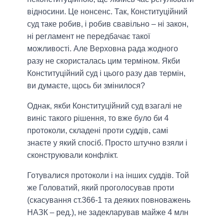
відносини. Це нонсенс. Так, Конституційний
суд таке робив, і робив свавільно – ні закон,
ні регламент не передбачає такої
можливості. Але Верховна рада жодного
разу не скористалась цим терміном. Якби
Конституційний суд і цього разу дав термін,
ви думаєте, щось би змінилося?
Однак, якби Конституційний суд взагалі не
виніс такого рішення, то вже було би 4
протоколи, складені проти суддів, самі
знаєте у який спосіб. Просто штучно взяли і
сконструювали конфлікт.
Готувалися протоколи і на інших суддів. Той
же Головатий, який проголосував проти
(скасування ст.366-1 та деяких повноважень
НАЗК – ред.), не задекларував майже 4 млн