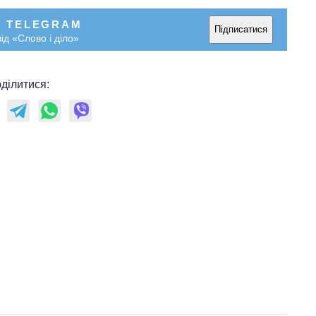
У TELEGRAM
Підписатися
ід «Слово і діло»
ділитися: