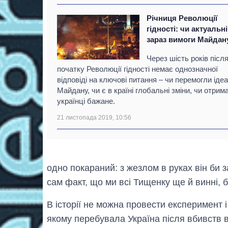
Річниця Революції
гідності: чи актуальні
зараз вимоги Майдан
Через шість років післ
початку Революції гідності немає однозначної
відповіді на ключові питання – чи перемогли іде
Майдану, чи є в країні глобальні зміни, чи отрим
українці бажане.
21 листопада 2019, 10:56
одно покараний: з жезлом в руках він би з
сам факт, що ми всі Тищенку ще й винні, 
В історії не можна провести експеримент і 
якому перебувала Україна після вбивств в 