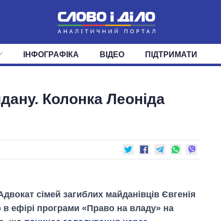
ІНФОГРАФІКА
ВІДЕО
ПІДТРИМАТИ
ІС
СТРІЧКА
ВЕРХОВНА РАДА
ПОДІЇ
СТАТТІ
КАБІНЕТ МІНІСТРІВ
ДУМКИ
ОГЛЯДИ
ГОЛОВИ ОБЛАДМІНІСТРА
ДАЙДЖЕСТИ
дану. Колонка Леоніда
ПОЛІТИКА
ДЕПУТАТИ
ЕКОНОМІКА
КОМІТЕТИ
СУСПІЛЬСТВО
ФРАКЦІЇ
ОКРУГИ
СВІТ
Адвокат сімей загиблих майданівців Євгенія
 в ефірі програми «Право на владу» на