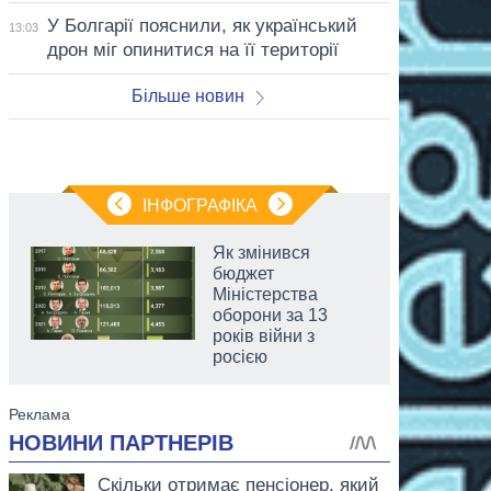
У Болгарії пояснили, як український
13:03
дрон міг опинитися на її території
Більше новин
ІНФОГРАФІКА
Як змінився
бюджет
Міністерства
оборони за 13
років війни з
росією