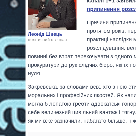
каналі 1+1 заяви
припинення розс
Причини припинення
протягом років, пе
Леонід Швець
практиці наслідки
політичний оглядач
розслідування: вели
повинні без втрат перекочувати з одного м
прокуратури до рук слідчих бюро, які їх п
нуля.
Закревська, за словами всіх, хто з нею с
моральних і професійних якостей. Як напис
могла б лопатою гребти адвокатські гоно
себе величезний цивільний вантаж і тягнул
як ми вже зазначили, набагато більше, ніж