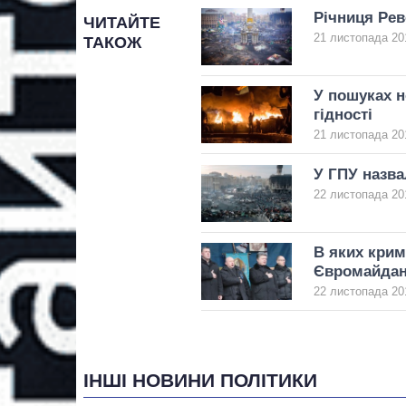
Річниця Рев
ЧИТАЙТЕ
21 листопада 20
ТАКОЖ
У пошуках н
гідності
21 листопада 20
У ГПУ назва
22 листопада 20
В яких крим
Євромайда
22 листопада 20
ІНШІ НОВИНИ ПОЛІТИКИ