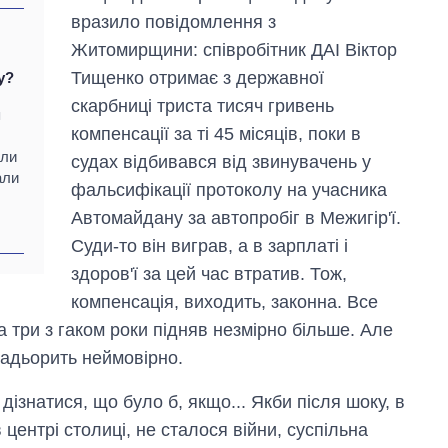
вразило повідомлення з
Житомирщини: співробітник ДАІ Віктор
Тищенко отримає з державної
у?
скарбниці триста тисяч гривень
я
компенсації за ті 45 місяців, поки в
али
судах відбивався від звинувачень у
али
фальсифікації протоколу на учасника
Автомайдану за автопробіг в Межигір'ї.
Від 1 місяця – до 5
Суди-то він виграв, а в зарплаті і
років: хто і як
довго обіймав
здоров'ї за цей час втратив. Тож,
посаду керівника
компенсація, виходить, законна. Все
СЗР
а три з гаком роки підняв незмірно більше. Але
бадьорить неймовірно.
дізнатися, що було б, якщо... Якби після шоку, в
центрі столиці, не сталося війни, суспільна