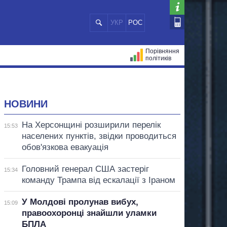
УКР
РОС
Порівняння
політиків
ЦІЙ
МЕРИ МІСТ
ВСІ ПЕРСОНИ
НОВИНИ
На Херсонщині розширили перелік
15:53
населених пунктів, звідки проводиться
обов'язкова евакуація
Головний генерал США застеріг
15:34
команду Трампа від ескалації з Іраном
У Молдові пролунав вибух,
15:09
правоохоронці знайшли уламки
БПЛА