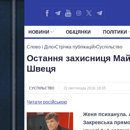
НОВИНИ
ОБIЦЯНКИ
ПОЛIТИКИ
УСІ ПОЛІТИКИ
ПРЕЗИДЕНТ І ОФ
Слово і Діло
›
Стрічка публікацій
›
Суспільство
Остання захисниця Май
Швеця
СУСПІЛЬСТВО
22 листопада 2019, 18:35
Читати російською
Женя психанула. 
Закревська прямо