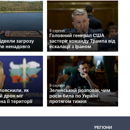
9 серпня
Головний генерал США
відвели загрозу
застеріг команду Трампа від
ле ненадовго
ескалації з Іраном
9 серпня
 пояснили, як
Зеленський розповів, чим
й дрон міг
росія била по Україні
а її території
протягом тижня
РЕГІОНИ