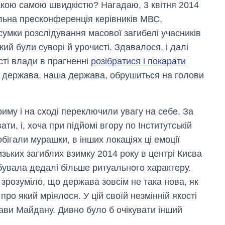
такою самою швидкістю? Нагадаю, 3 квітня 2014
льна пресконференція керівників МВС,
умки розслідування масової загибелі учасників
ий були суворі й урочисті. Здавалося, і далі
сті влади в прагненні
розібратися і покарати
а держава, наша держава, обрушиться на голови
иму і на сході переключили увагу на себе. За
ти, і, хоча при підйомі вгору по Інститутській
обігали мурашки, в інших локаціях ці емоції
зьких загиблих взимку 2014 року в центрі Києва
бувала дедалі більше ритуального характеру.
зрозуміло, що держава зовсім не така нова, як
 про який мріялося. У цій своїй незмінній якості
ави Майдану. Дивно було б очікувати інший