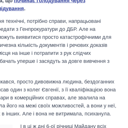
ла, що
починає голодування через
лідування
.
 технічні, потрібно справи, напрацьовані
редати з Генпрокуратури до ДБР. Але на
 можуть виявитися просто катастрофічними для
чезна кількість документів і речових доказів
ісця на інше і потрапити з рук слідчих
обачать уперше і засядуть за довге вивчення з
тикався, просто дивовижна людина, бездоганних
ав один з колег Євгенії, з її кваліфікацією вона
рари в комерційних справах, але звалила на
а його на межі своїх можливостей, а вони у неї,
 в інших. Але і вона не витримала, психанула.
І в ці ж дні 6-ої річниці Майдану всіх