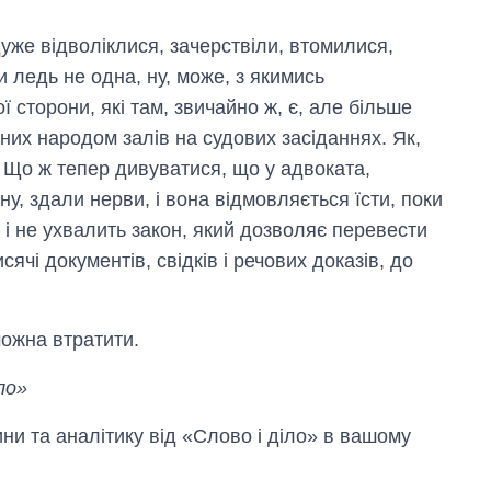
 а дуже відволіклися, зачерствіли, втомилися,
 ледь не одна, ну, може, з якимись
 сторони, які там, звичайно ж, є, але більше
них народом залів на судових засіданнях. Як,
а. Що ж тепер дивуватися, що у адвоката,
у, здали нерви, і вона відмовляється їсти, поки
 і не ухвалить закон, який дозволяє перевести
сячі документів, свідків і речових доказів, до
можна втратити.
ло»
и та аналітику від «Слово і діло» в вашому