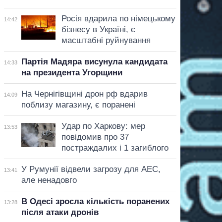
Росія вдарила по німецькому
14:42
бізнесу в Україні, є
масштабні руйнування
Партія Мадяра висунула кандидата
14:33
на президента Угорщини
На Чернігівщині дрон рф вдарив
14:09
поблизу магазину, є поранені
Удар по Харкову: мер
13:53
повідомив про 37
постраждалих і 1 загиблого
У Румунії відвели загрозу для АЕС,
13:41
але ненадовго
В Одесі зросла кількість поранених
13:28
після атаки дронів