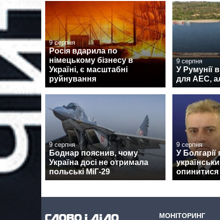
9 серпня
Росія вдарила по
німецькому бізнесу в
9 серпня
Україні, є масштабні
У Румунії 
руйнування
для АЕС, а
9 серпня
9 серпня
Боднар пояснив, чому
У Болгарії
Україна досі не отримала
українськи
польські МіГ-29
опинитися н
МОНІТОРИНГ