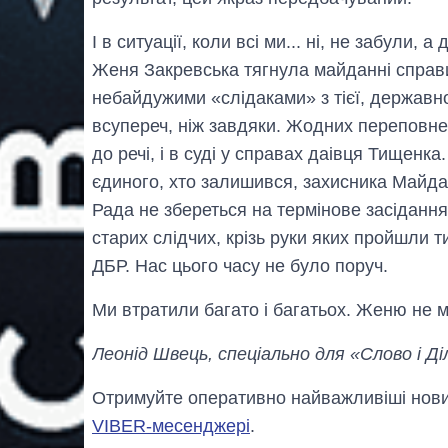
І в ситуації, коли всі ми... ні, не забули,
Женя Закревська тягнула майданні справи
небайдужими «слідаками» з тієї, державної
всупереч, ніж завдяки. Жодних переповне
до речі, і в суді у справах даівця Тищенк
єдиного, хто залишився, захисника Майдан
Рада не збереться на термінове засідання
старих слідчих, крізь руки яких пройшли ти
ДБР. Нас цього часу не було поруч.
Ми втратили багато і багатьох. Женю не 
Леонід Швець, спеціально для «Слово і Ді
Отримуйте оперативно найважливіші новин
VIBER-месенджері
.