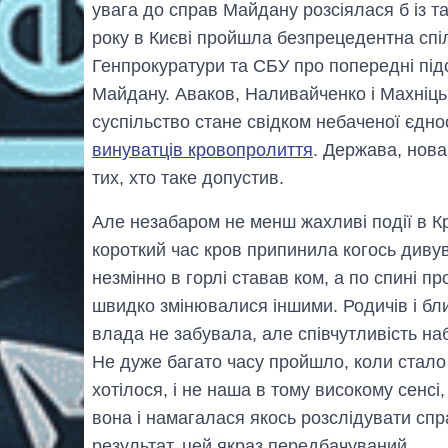
увага до справ Майдану розсіялася б із 
року в Києві пройшла безпрецедентна спі
Генпрокуратури та СБУ про попередні підс
Майдану. Аваков, Наливайченко і Махніцьк
суспільство стане свідком небаченої єдно
винуватців кровопролиття
. Держава, нов
тих, хто таке допустив.
Але незабаром не менш жахливі події в Кр
короткий час кров припинила когось дивува
незмінно в горлі ставав ком, а по спині пр
швидко змінювалися іншими. Родичів і бли
влада не забувала, але співчутливість на
Не дуже багато часу пройшло, коли стало 
хотілося, і не наша в тому високому сенсі,
вона і намагалася якось розслідувати спр
результат, цей якраз передбачуваний.