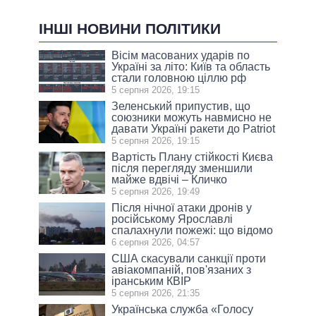
ІНШІ НОВИНИ ПОЛІТИКИ
Вісім масованих ударів по
Україні за літо: Київ та область
стали головною ціллю рф
5 серпня 2026, 19:15
Зеленський припустив, що
союзники можуть навмисно не
давати Україні ракети до Patriot
5 серпня 2026, 19:15
Вартість Плану стійкості Києва
після перегляду зменшили
майже вдвічі – Кличко
5 серпня 2026, 19:49
Після нічної атаки дронів у
російському Ярославлі
спалахнули пожежі: що відомо
6 серпня 2026, 04:57
США скасували санкції проти
авіакомпаній, пов'язаних з
іранським КВІР
5 серпня 2026, 21:35
Українська служба «Голосу