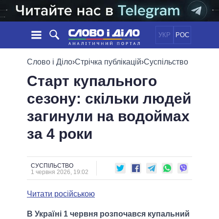
УКР
РОС
НОВИНИ
Слово і Діло
›
Стрічка публікацій
›
Суспільство
Старт купального
ОБIЦЯНКИ
СТРІЧКА
ПОЛІТИКА
сезону: скільки людей
ПОДІЇ
ЕКОНОМІКА
ПОЛIТИКИ
загинули на водоймах
СТАТТІ
СУСПІЛЬСТВО
ІНФОГРАФІКА
ДУМКИ
СВІТ
УСІ ПОЛІТИКИ
за 4 роки
ОГЛЯДИ
ПРЕЗИДЕНТ І ОФІС
ВІДЕО
ДАЙДЖЕСТИ
ВЕРХОВНА РАДА
СУСПІЛЬСТВО
ПІДТРИМАТИ
КАБІНЕТ МІНІСТРІВ
1 червня 2026, 19:02
ГОЛОВИ ОБЛАДМІНІСТРАЦІЙ
ПОРІВНЯННЯ ПОЛІТИКІВ
Читати російською
МЕРИ МІСТ
ВСІ ПЕРСОНИ
В Україні 1 червня розпочався купальний