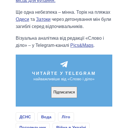
місць для купання.
Ще одна небезпека – мінна. Торік на пляжах
Одеси
та
Затоки
через детонування мін були
загиблі серед відпочивальників.
Візуальна аналітика від редакції «Слово і
діло» – у Telegram-каналі
Pics&Maps
.
ЧИТАЙТЕ У TELEGRAM
найважливіше від «Слово і діло»
Підписатися
ДСНС
Вода
Літо
Потопельник
Війна в Україні