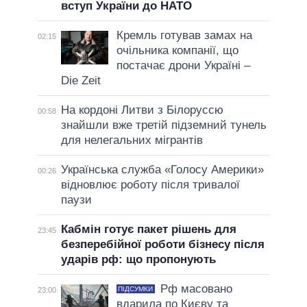
вступ України до НАТО
Кремль готував замах на
02:15
очільника компанії, що
постачає дрони Україні –
Die Zeit
На кордоні Литви з Білоруссю
00:58
знайшли вже третій підземний тунель
для нелегальних мігрантів
Українська служба «Голосу Америки»
00:26
відновлює роботу після тривалої
паузи
Кабмін готує пакет рішень для
23:45
безперебійної роботи бізнесу після
ударів рф: що пропонують
Рф масовано
ПІДСУМКИ
23:00
вдарила по Києву та