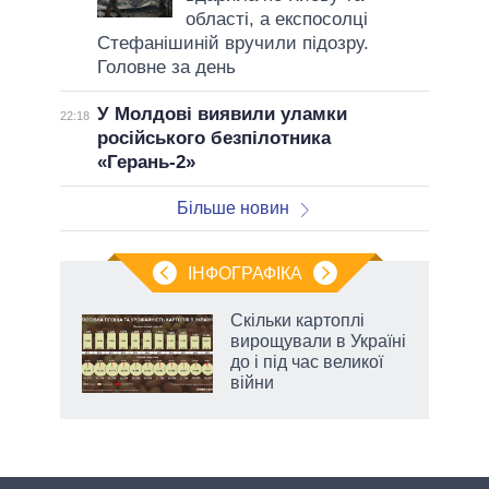
області, а експосолці
Стефанішиній вручили підозру.
Головне за день
У Молдові виявили уламки
22:18
російського безпілотника
«Герань-2»
Більше новин
ІНФОГРАФІКА
Скільки картоплі
ладів
вирощували в Україні
до і під час великої
війни