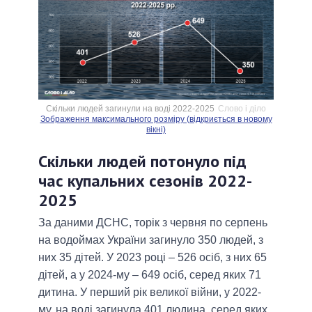
Скільки людей загинули на воді 2022-2025
Слово і діло
Зображення максимального розміру (відкриється в новому
вікні)
Скільки людей потонуло під
час купальних сезонів 2022-
2025
За даними ДСНС, торік з червня по серпень
на водоймах України загинуло 350 людей, з
них 35 дітей. У 2023 році – 526 осіб, з них 65
дітей, а у 2024-му – 649 осіб, серед яких 71
дитина. У перший рік великої війни, у 2022-
му, на воді загинула 401 людина, серед яких