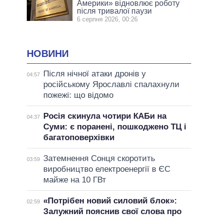
Америки» відновлює роботу
після тривалої паузи
6 серпня 2026, 00:26
НОВИНИ
Після нічної атаки дронів у
04:57
російському Ярославлі спалахнули
пожежі: що відомо
Росія скинула чотири КАБи на
04:37
Суми: є поранені, пошкоджено ТЦ і
багатоповерхівки
Затемнення Сонця скоротить
03:59
виробництво електроенергії в ЄС
майже на 10 ГВт
«Потрібен новий силовий блок»:
02:59
Залужний пояснив свої слова про