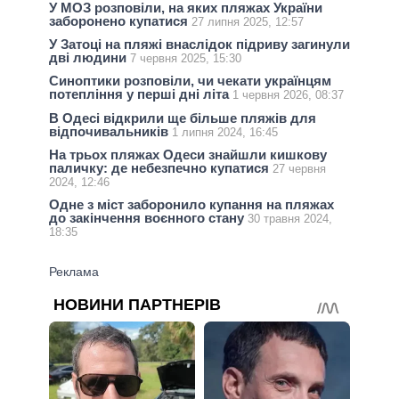
У МОЗ розповіли, на яких пляжах України
заборонено купатися
27 липня 2025, 12:57
У Затоці на пляжі внаслідок підриву загинули
дві людини
7 червня 2025, 15:30
Синоптики розповіли, чи чекати українцям
потепління у перші дні літа
1 червня 2026, 08:37
В Одесі відкрили ще більше пляжів для
відпочивальників
1 липня 2024, 16:45
На трьох пляжах Одеси знайшли кишкову
паличку: де небезпечно купатися
27 червня
2024, 12:46
Одне з міст заборонило купання на пляжах
до закінчення воєнного стану
30 травня 2024,
18:35