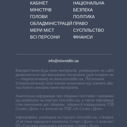
КАБІНЕТ
НАЦІОНАЛЬНА
МІНІСТРІВ
БЕЗПЕКА
ГОЛОВИ
ПОЛІТИКА
ОБЛАДМІНІСТРАЦІЙ
ПРАВО
МЕРИ МІСТ
СУСПІЛЬСТВО
ВСІ ПЕРСОНИ
ФІНАНСИ
info@slovoidilo.ua
Використання будь-яких матеріалів, розміщених на сайті,
дозволяється при вказуванні посилання (для інтернет-видань
— гіперпосилання) на www.slovoidilo.ua. Посилання
(гіперпосилання) обов’язкове незалежно від повного або
часткового використання матеріалів.
Аналітична інформація про обіцянки політиків і чиновників,
що розміщені на порталі slovoidilo.ua, а також інформація про
стан виконання цих обіцянок, зібрана й опрацьована ТОВ «ІА
Слово і Діло» і є власністю ТОВ «ІА Слово і Діло».
Інфографіки, розміщені на порталі slovoidilo.ua, створені ГО
«Система народного контролю Слово і Діло» і є власністю
ГО «Система народного контролю Слово і Діло».