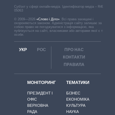
Cуб'єкт у сфері онлайн-медіа. Ідентифікатор медіа – R40-
05063
© 2009—2026
«Слово і Діло»
.
Всі права захищені і
охороняються законом. Адміністрація сайту залишає за
собою право не погоджуватися з інформацією, яка
публікується на сайті, власниками або авторами якої є треті
особи.
УКР
РОС
ПРО НАС
КОНТАКТИ
ПРАВИЛА
МОНІТОРИНГ
ТЕМАТИКИ
ПРЕЗИДЕНТ І
БІЗНЕС
ОФІС
ЕКОНОМІКА
ВЕРХОВНА
КУЛЬТУРА
РАДА
НАУКА