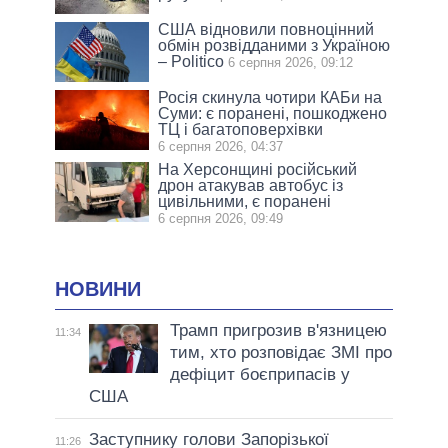
США відновили повноцінний
обмін розвідданими з Україною
– Politico
6 серпня 2026, 09:12
Росія скинула чотири КАБи на
Суми: є поранені, пошкоджено
ТЦ і багатоповерхівки
6 серпня 2026, 04:37
На Херсонщині російський
дрон атакував автобус із
цивільними, є поранені
6 серпня 2026, 09:49
НОВИНИ
Трамп пригрозив в'язницею
11:34
тим, хто розповідає ЗМІ про
дефіцит боєприпасів у
США
Заступнику голови Запорізької
11:26