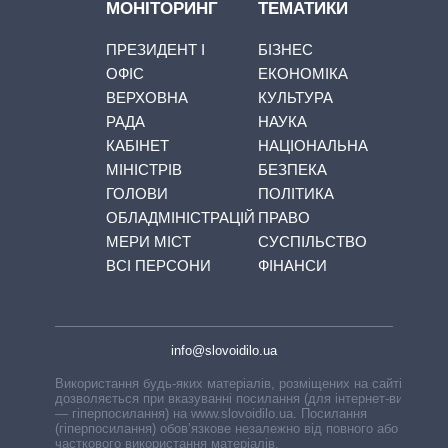
МОНІТОРИНГ
ТЕМАТИКИ
ПРЕЗИДЕНТ І
БІЗНЕС
ОФІС
ЕКОНОМІКА
ВЕРХОВНА
КУЛЬТУРА
РАДА
НАУКА
КАБІНЕТ
НАЦІОНАЛЬНА
МІНІСТРІВ
БЕЗПЕКА
ГОЛОВИ
ПОЛІТИКА
ОБЛАДМІНІСТРАЦІЙ
ПРАВО
МЕРИ МІСТ
СУСПІЛЬСТВО
ВСІ ПЕРСОНИ
ФІНАНСИ
info@slovoidilo.ua
Використання будь-яких матеріалів, розміщених на сайті,
дозволяється при вказуванні посилання (для інтернет-видань
— гіперпосилання) на www.slovoidilo.ua. Посилання
(гіперпосилання) обов’язкове незалежно від повного або
часткового використання матеріалів.