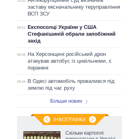
Антикорупційний суд визначив
10:02
заставу ексначальнику теруправління
ВСП ЗСУ
Експосолці України у США
09:51
Стефанішиній обрали запобіжний
захід
На Херсонщині російський дрон
09:49
атакував автобус із цивільними, є
поранені
В Одесі автомобіль провалився під
09:44
землю під час руху
Більше новин
ІНФОГРАФІКА
и на
Скільки картоплі
вирощували в Україні