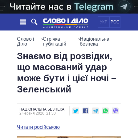
УКР
РОС
НОВИНИ
Слово і
›
Стрічка
›
Національна
Діло
публікацій
безпека
ОБIЦЯНКИ
СТРІЧКА
ПОЛІТИКА
Знаємо від розвідки,
ПОДІЇ
ЕКОНОМІКА
що масований удар
ПОЛIТИКИ
СТАТТІ
СУСПІЛЬСТВО
може бути і цієї ночі –
ІНФОГРАФІКА
ДУМКИ
СВІТ
УСІ ПОЛІТИКИ
Зеленський
ОГЛЯДИ
ПРЕЗИДЕНТ І ОФІС
ВІДЕО
ДАЙДЖЕСТИ
ВЕРХОВНА РАДА
ПІДТРИМАТИ
КАБІНЕТ МІНІСТРІВ
НАЦІОНАЛЬНА БЕЗПЕКА
2 червня 2026, 21:30
ГОЛОВИ ОБЛАДМІНІСТРАЦІЙ
ПОРІВНЯННЯ ПОЛІТИКІВ
МЕРИ МІСТ
Читати російською
ВСІ ПЕРСОНИ