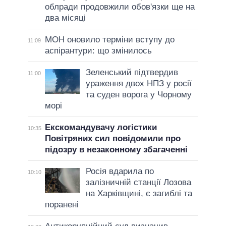
облради продовжили обов'язки ще на
два місяці
МОН оновило терміни вступу до
11:09
аспірантури: що змінилось
Зеленський підтвердив
11:00
ураження двох НПЗ у росії
та суден ворога у Чорному
морі
Екскомандувачу логістики
10:35
Повітряних сил повідомили про
підозру в незаконному збагаченні
Росія вдарила по
10:10
залізничній станції Лозова
на Харківщині, є загиблі та
поранені