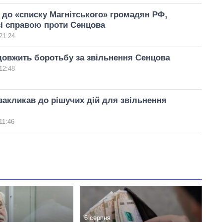
 до «списку Магнітського» громадян РФ,
зі справою проти Сенцова
21:24
овжить боротьбу за звільнення Сенцова
12:48
акликав до рішучих дій для звільнення
11:46
6 серпня