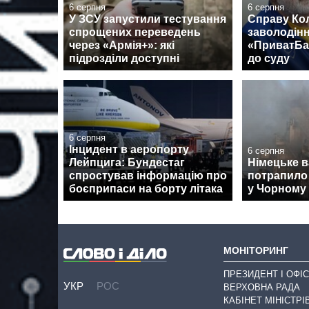
6 серпня
6 серпня
У ЗСУ запустили тестування
Справу Ко
спрощених переведень
заволодін
через «Армія+»: які
«ПриватБа
підрозділи доступні
до суду
6 серпня
Інцидент в аеропорту
6 серпня
Лейпцига: Бундестаг
Німецьке 
спростував інформацію про
потрапило 
боєприпаси на борту літака
у Чорному 
МОНІТОРИНГ
ПРЕЗИДЕНТ І ОФІС
УКР
РОС
ВЕРХОВНА РАДА
КАБІНЕТ МІНІСТРІ