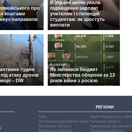
В Україні анонсували
ломойського про
підвищення зарплат
ня коштами
учителям і стипендій
нку» направили
студентам: як зростуть
виплати
6 серпня
вантажне судно
Як змінився бюджет
під атаку дронів
Міністерства оборони за 13
морі – DW
років війни з росією
РЕГІОНИ
Київ
Івано-Франківська обл
Автономна республіка Крим
Київська область
Вінницька область
Кіровоградська област
В
Волинська область
Луганська область