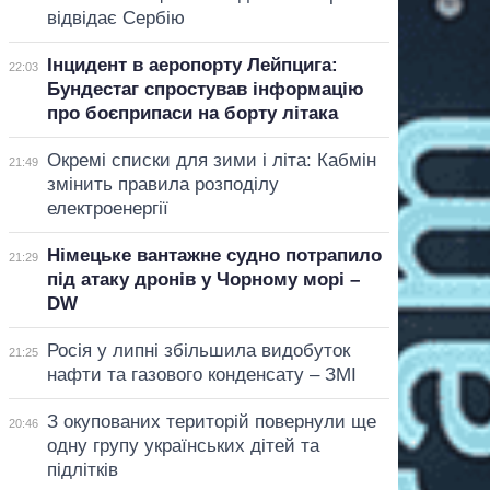
відвідає Сербію
Інцидент в аеропорту Лейпцига:
22:03
Бундестаг спростував інформацію
про боєприпаси на борту літака
Окремі списки для зими і літа: Кабмін
21:49
змінить правила розподілу
електроенергії
Німецьке вантажне судно потрапило
21:29
під атаку дронів у Чорному морі –
DW
Росія у липні збільшила видобуток
21:25
нафти та газового конденсату – ЗМІ
З окупованих територій повернули ще
20:46
одну групу українських дітей та
підлітків