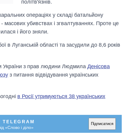
політв'язнів.
каральних операціях у складі батальйону
- масових убивствах і згвалтуваннях. Проте це
илася і його зняли.
ї в Луганській області та засудили до 8,6 років
и України з прав людини Людмила
Денісова
юзу
з питання відвідування українських
ьогодні
в Росії утримуються 38 українських
У TELEGRAM
Підписатися
ід «Слово і діло»