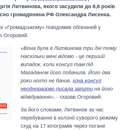
ргія Литвинова, якого засудили до 8,6 років
носно громадянина РФ Олександра Лисенка.
рі «Громадському» повідомив обізнаний у
ав Огоровий.
«
Вона була в Литвинова три дні тому.
Наскільки мені відомо - це перший
випадок, коли консул там під
Магаданом його побачила. Його два
роки ніхто не бачив,
хоча консул
неодноразово писала запити
на його
відвідування»
, - сказав Огоровий.
Скільки картоплі
вирощували в
АНО
За його словами, Литвинов за час
Україні до і під час
великої війни
перебування в колонії суворого режиму
схуд на 17 кілограмів через погане