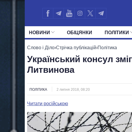
НОВИНИ
ОБIЦЯНКИ
ПОЛIТИКИ
УСІ ПОЛІТИКИ
ПРЕЗИДЕНТ І ОФ
Слово і Діло
›
Стрічка публікацій
›
Політика
Український консул зміг
Литвинова
ПОЛІТИКА
2 липня 2018, 08:20
Читати російською