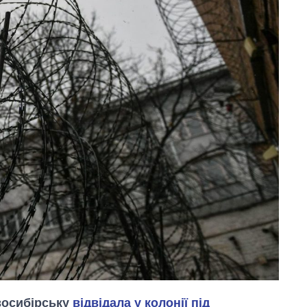
овосибірську
відвідала у колонії під