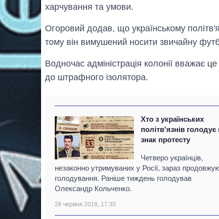
харчування та умови.
Огоровий додав, що українському політв'я
тому він вимушений носити звичайну футб
Водночас адміністрація колонії вважає ц
до штрафного ізолятора.
Хто з українських
політв'язнів голодує
знак протесту
Четверо українців,
незаконно утримуваних у Росії, зараз продовжу
голодування. Раніше тиждень голодував
Олександр Кольченко.
26 червня 2018, 17:30