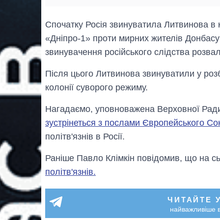
Спочатку Росія звинуватила Литвинова в 
«Дніпро-1» проти мирних жителів Донбасу 
звинувачення російського слідства розвал
Після цього Литвинова звинуватили у розбо
колонії суворого режиму.
Нагадаємо, уповноважена Верховної Рад
зустрінеться з послами Європейського Со
політв'язнів в Росії.
Раніше Павло Клімкін повідомив, що на с
політв'язнів.
ЧИТАЙТЕ 
найважливіше в