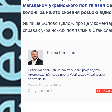
Магаданом українського політв'язня
Се
колонії за нібито скоєння розбою від
Як пише «Слово і Діло», про це у комента
справах українських політв'язнів Станісл
Павло Петренко
Петренко пообіцяв на початку 2018 року подати
міждержавний позов проти Росії щодо українських
політв’язнів
Сказано 25 жовтня 2017 р.
Статус обіцянки:
НЕ ВИКОН