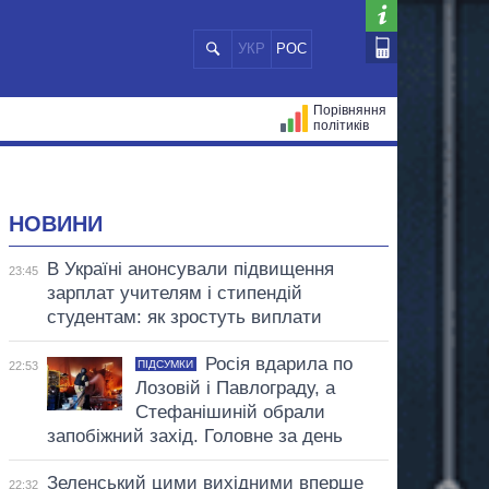
УКР
РОС
Порівняння
політиків
ЦІЙ
МЕРИ МІСТ
ВСІ ПЕРСОНИ
НОВИНИ
В Україні анонсували підвищення
23:45
зарплат учителям і стипендій
студентам: як зростуть виплати
Росія вдарила по
ПІДСУМКИ
22:53
Лозовій і Павлограду, а
Стефанішиній обрали
запобіжний захід. Головне за день
Зеленський цими вихідними вперше
22:32