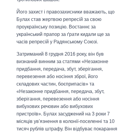
Його захист і правозахисники вважають, що
Булах став жертвою репресій за свою
проукраїнську позицію. Востаннє за
український прапор за ґрати кидали ще за
часів репресій у Радянському Союзі.
Затриманий 8 грудня 2016 року, він був
визнаний винним за статями «Незаконне
придбання, передача, збут, зберігання,
перевезення або носіння зброї, його
складових частин, боєприпасів» та
«Незаконне придбання, передача, збут,
зберігання, перевезення або носіння
вибухових речовин або вибухових
пристроїв». Булах засуджений на 3 роки 7
місяців ув'язнення в колонії-поселенні та 10
тисяч рублів штрафу. Він відбуває покарання