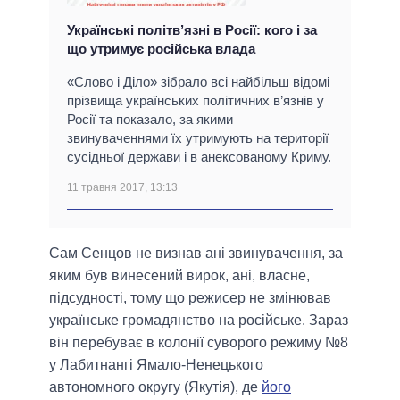
Українські політв’язні в Росії: кого і за
що утримує російська влада
«Слово і Діло» зібрало всі найбільш відомі
прізвища українських політичних в’язнів у
Росії та показало, за якими
звинуваченнями їх утримують на території
сусідньої держави і в анексованому Криму.
11 травня 2017, 13:13
Сам Сенцов не визнав ані звинувачення, за
яким був винесений вирок, ані, власне,
підсудності, тому що режисер не змінював
українське громадянство на російське. Зараз
він перебуває в колонії суворого режиму №8
у Лабитнангі Ямало-Ненецького
автономного округу (Якутія), де
його