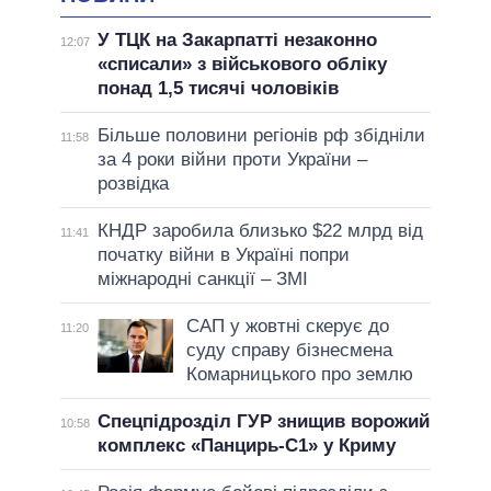
У ТЦК на Закарпатті незаконно
12:07
«списали» з військового обліку
понад 1,5 тисячі чоловіків
Більше половини регіонів рф збідніли
11:58
за 4 роки війни проти України –
розвідка
КНДР заробила близько $22 млрд від
11:41
початку війни в Україні попри
міжнародні санкції – ЗМІ
САП у жовтні скерує до
11:20
суду справу бізнесмена
Комарницького про землю
Спецпідрозділ ГУР знищив ворожий
10:58
комплекс «Панцирь-С1» у Криму