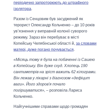
періодично запроторюють до штрафного
ізолятора
.
Разом із Сенцовим був засуджений як
терорист Олександр Кольченко – до 10 років
ув’язнення у виправній колонії суворого
режиму. Зараз він перебуває в місті
Копейську Челябінської області й,
за словами
матері, дуже погано почувається
.
«Місяць тому я була на побаченні із Сашею
в Копейську. Він дуже схуд. Хлопець 190
сантиметрів на зріст важить 62 кілограми.
Він лежав у лікарні з діагнозом «дефіцит
ваги». Його здоров'я почало
погіршуватися»,
– розповіла Лариса
Кольченко.
Найгучнішими справами щодо громадян