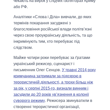
чекають на вирок у слідчих ізоляторах Криму
або РФ.
Аналітики «Слова і Діла» вивчали, до яких
термінів покарання засуджені з
благословіння російської влади політв’язні
через свою проукраїнську діяльність, та що
інкримінують тим, хто перебуває під
слідством.
Майже чотири роки перебуває за ґратами
український режисер, сценарист і
письменник Олег Сенцов.
У травні 2014 року
кримчанина затримали за підозрою в
терористичній діяльності, а трохи більш ніж
за рік, у серпні 2015-го, визнали винним і
засудили до 20 років ув’язнення в колонії
суворого режиму
. Режисера звинуватили в
створенні терористичної організації,