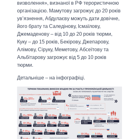
визволення», визнаної в РФ терористичною
організацією. Мамутову загрожує до 20 років
ув’язнення, Абдулаєву можуть дати довічне,
його брату та Саледінову, Ісмаїлову,
Джемаденову – від 10 до 20 років тюрми,
Куку – до 15 років, Бекірову, Джепарову,
Алімову, Сіруку, Меметову, Абсеїтову та
Альбітарову загрожує від 5 до 10 років
тюрми.
Детальніше – на інфографіці.