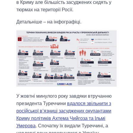
в Криму але більшість засуджених сидять у
тюрмах на території Росії.
Детальніше – на інфографіці.
У жовтні минулого року завдяки втручанню
президента Туреччини
вдалося звільнити з
російської в’язниці засуджених окупантами
Криму політиків Ахтема Чийгоза та Ільмі
Умерова
. Спочатку їх видали Туреччині, а