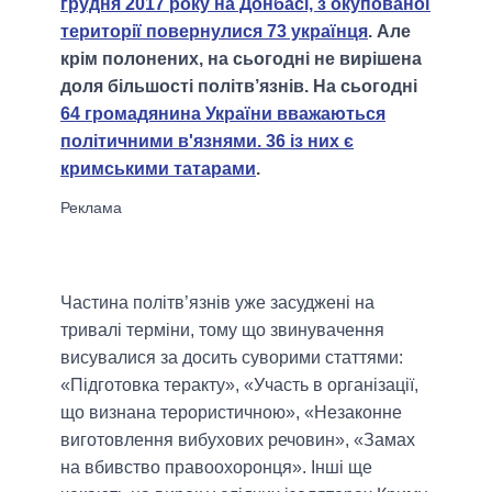
грудня 2017 року на Донбасі, з окупованої
території повернулися 73 українця
. Але
крім полонених, на сьогодні не вирішена
доля більшості політв’язнів. На сьогодні
64 громадянина України вважаються
політичними в'язнями. 36 із них є
кримськими татарами
.
Частина політв’язнів уже засуджені на
тривалі терміни, тому що звинувачення
висувалися за досить суворими статтями:
«Підготовка теракту», «Участь в організації,
що визнана терористичною», «Незаконне
виготовлення вибухових речовин», «Замах
на вбивство правоохоронця». Інші ще