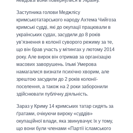
невдовзі вони повернулися в Україну.
Заступника голови Меджлісу
кримськотатарського народу Ахтема Чийгоза
кримські судді, які до окупації працювали в
українських судах, засудили до 8 років
ув’язнення в колонії суворого режиму за те,
що він брав участь у мітингах у лютому 2014
року. Але вирок він отримав за організацію
масових заворушень. Ільмі Умерова
намагалися визнати психічно хворим, але
зрештою засудили до 2 років колонії-
поселення, а також на 2 роки заборонили
здійснювати публічну діяльність.
Зараз у Криму 14 кримських татар сидять за
ґратами, очікуючи вироку «суддів»
окупаційної влади, яка звинувачує їх у тому,
що вони були членами «Партії ісламського