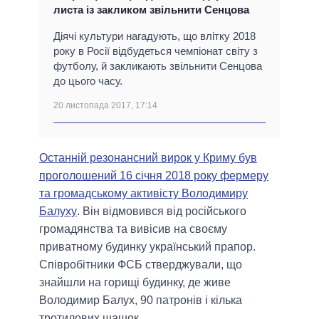
листа із закликом звільнити Сенцова
Діячі культури нагадують, що влітку 2018
року в Росії відбудеться чемпіонат світу з
футболу, й закликають звільнити Сенцова
до цього часу.
20 листопада 2017, 17:14
Останній резонансний вирок у Криму був
проголошений 16 січня 2018 року фермеру
та громадському активісту Володимиру
Балуху
. Він відмовився від російського
громадянства та вивісив на своєму
приватному будинку український прапор.
Співробітники ФСБ стверджували, що
знайшли на горищі будинку, де живе
Володимир Балух, 90 патронів і кілька
тротилових шашок.