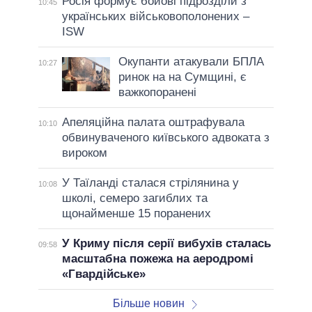
Росія формує бойові підрозділи з
10:45
українських військовополонених –
ISW
Окупанти атакували БПЛА
10:27
ринок на на Сумщині, є
важкопоранені
Апеляційна палата оштрафувала
10:10
обвинуваченого київського адвоката з
вироком
У Таїланді сталася стрілянина у
10:08
школі, семеро загиблих та
щонайменше 15 поранених
У Криму після серії вибухів сталась
09:58
масштабна пожежа на аеродромі
«Гвардійське»
Більше новин