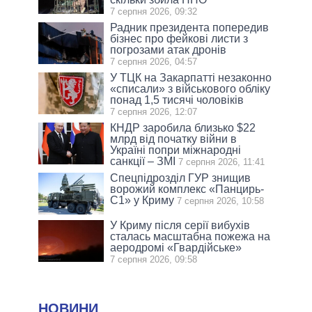
7 серпня 2026, 09:32
Радник президента попередив
бізнес про фейкові листи з
погрозами атак дронів
7 серпня 2026, 04:57
У ТЦК на Закарпатті незаконно
«списали» з військового обліку
понад 1,5 тисячі чоловіків
7 серпня 2026, 12:07
КНДР заробила близько $22
млрд від початку війни в
Україні попри міжнародні
санкції – ЗМІ
7 серпня 2026, 11:41
Спецпідрозділ ГУР знищив
ворожий комплекс «Панцирь-
С1» у Криму
7 серпня 2026, 10:58
У Криму після серії вибухів
сталась масштабна пожежа на
аеродромі «Гвардійське»
7 серпня 2026, 09:58
НОВИНИ