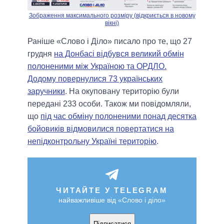
Зображення максимального розміру (відкриється в новому
вікні)
Раніше «Слово і Діло» писало про те, що 27
грудня
на Донбасі відбувся великий обмін
полоненими між Україною та ОРДЛО.
Додому повернулися 73 українських
заручники
. На окуповану територію були
передані 233 особи. Також ми повідомляли,
що
під час обміну полоненими понад десятка
бойовиків відмовилися повертатися на
непідконтрольну Україні територію
.
ЧИТАЙТЕ У TELEGRAM
найважливіше від «Слово і діло»
Підписатися