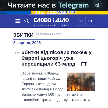
1140
УКР
РОС
НОВИНИ
ЗБИТКИ
всі публікації по тегу
3 серпня, 2026
ОБIЦЯНКИ
СТРІЧКА
ПОЛІТИКА
Збитки від лісових пожеж у
ПОДІЇ
ЕКОНОМІКА
12:27
ПОЛIТИКИ
Європі цьогоріч уже
СТАТТІ
СУСПІЛЬСТВО
перевищили €3 млрд – FT
ІНФОГРАФІКА
ДУМКИ
СВІТ
УСІ ПОЛІТИКИ
ОГЛЯДИ
Лісові пожежі у Франції,
ПРЕЗИДЕНТ І ОФІС
ВІДЕО
Іспанії та інших країнах
ДАЙДЖЕСТИ
ВЕРХОВНА РАДА
Європи вже завдали
ПІДТРИМАТИ
КАБІНЕТ МІНІСТРІВ
збитків на понад €3 млрд.
ГОЛОВИ ОБЛАДМІНІСТРАЦІЙ
Вигоріло майже 500 тисяч гектарів, а
ПОРІВНЯННЯ ПОЛІТИКІВ
економічні втрати продовжують зростати.
МЕРИ МІСТ