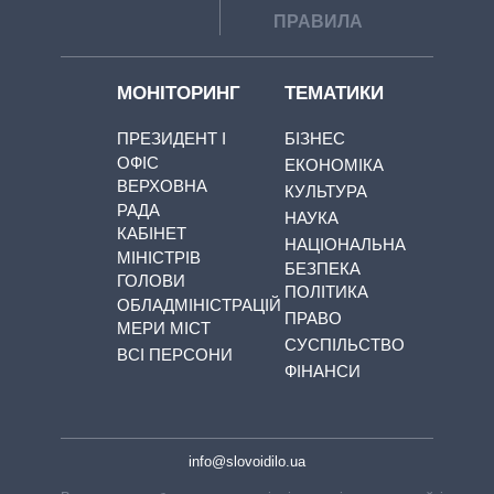
ПРАВИЛА
МОНІТОРИНГ
ТЕМАТИКИ
ПРЕЗИДЕНТ І
БІЗНЕС
ОФІС
ЕКОНОМІКА
ВЕРХОВНА
КУЛЬТУРА
РАДА
НАУКА
КАБІНЕТ
НАЦІОНАЛЬНА
МІНІСТРІВ
БЕЗПЕКА
ГОЛОВИ
ПОЛІТИКА
ОБЛАДМІНІСТРАЦІЙ
ПРАВО
МЕРИ МІСТ
СУСПІЛЬСТВО
ВСІ ПЕРСОНИ
ФІНАНСИ
info@slovoidilo.ua