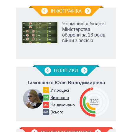
ІНФОГРАФІКА
Як змінився бюджет
 за
Міністерства
асть
оборони за 13 років
війни з росією
ПОЛIТИКИ
Тимошенко Юлія Володимирівна
У процесі
47
71
Виконано
108
32
32%
Не виконано
21
157
виконано
Всього
336