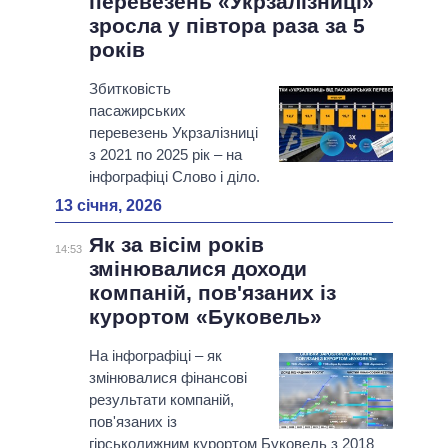
перевезень «Укрзалізниці»
зросла у півтора раза за 5
років
Збитковість
пасажирських
перевезень Укрзалізниці
з 2021 по 2025 рік – на
інфографіці Слово і діло.
13 січня, 2026
Як за вісім років
14:53
змінювалися доходи
компаній, пов'язаних із
курортом «Буковель»
На інфографіці – як
змінювалися фінансові
результати компаній,
пов'язаних із
гірськолижним курортом Буковель з 2018