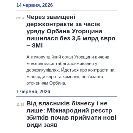
14 червня, 2026
Через завищені
09:54
держконтракти за часів
уряду Орбана Угорщина
лишилася без 3,5 млрд євро
– ЗМІ
Антикорупційний орган Угорщини виявив
можливі масштабні зловживання у
держзакупівлях. Йдеться про контракти на
мільярди євро та компанії, пов’язані з
оточенням Орбана.
1 червня, 2026
Від власників бізнесу і не
11:38
лише: Міжнародний реєстр
збитків почав приймати нові
види заяв