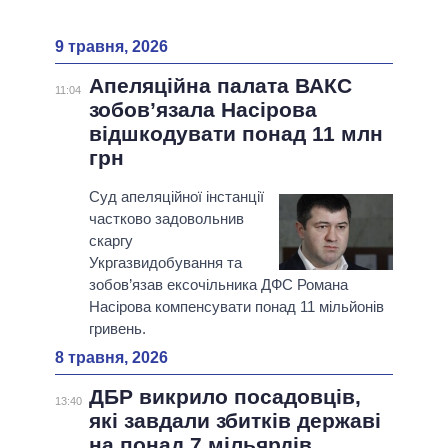
9 травня, 2026
Апеляційна палата ВАКС
11:04
зобов’язала Насірова
відшкодувати понад 11 млн
грн
Суд апеляційної інстанції
частково задовольнив
скаргу
Укргазвидобування та
зобов’язав ексочільника ДФС Романа
Насірова компенсувати понад 11 мільйонів
гривень.
8 травня, 2026
ДБР викрило посадовців,
13:40
які завдали збитків державі
на понад 7 мільярдів