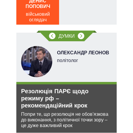
ДЕНИС
ОЛ
ПОПОВИЧ
Р
військовий
по
оглядач
о
ДУМКИ
ОЛЕКСАНДР ЛЕОНОВ
ого
політолог
ій
Резолюція ПАРЄ щодо
Ане
утін
режиму рф –
зав
рт
рекомендаційний крок
НА
шенню
Попри те, що резолюція не обов'язкова
Може
до виконання, з політичної точки зору –
анек
ну
це дуже важливий крок
стат
спро