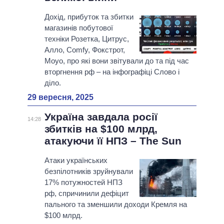
Дохід, прибуток та збитки
магазинів побутової
техніки Розетка, Цитрус,
Алло, Сomfy, Фокстрот,
Moyo, про які вони звітували до та під час
вторгнення рф – на інфографіці Слово і
діло.
29 вересня, 2025
Україна завдала росії
14:28
збитків на $100 млрд,
атакуючи її НПЗ – The Sun
Атаки українських
безпілотників зруйнували
17% потужностей НПЗ
рф, спричинили дефіцит
пального та зменшили доходи Кремля на
$100 млрд.