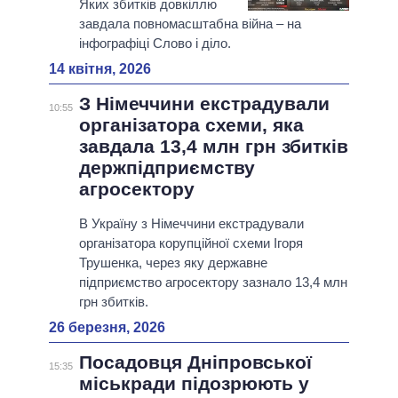
Яких збитків довкіллю
завдала повномасштабна війна – на
інфографіці Слово і діло.
14 квітня, 2026
З Німеччини екстрадували
10:55
організатора схеми, яка
завдала 13,4 млн грн збитків
держпідприємству
агросектору
В Україну з Німеччини екстрадували
організатора корупційної схеми Ігоря
Трушенка, через яку державне
підприємство агросектору зазнало 13,4 млн
грн збитків.
26 березня, 2026
Посадовця Дніпровської
15:35
міськради підозрюють у