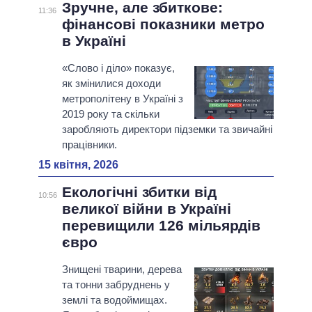
Зручне, але збиткове:
11:36
фінансові показники метро
в Україні
«Слово і діло» показує,
як змінилися доходи
метрополітену в Україні з
2019 року та скільки
заробляють директори підземки та звичайні
працівники.
15 квітня, 2026
Екологічні збитки від
10:56
великої війни в Україні
перевищили 126 мільярдів
євро
Знищені тварини, дерева
та тонни забруднень у
землі та водоймищах.