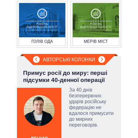
РІВЕНЬ
РІВЕНЬ
ВІДПОВІДАЛЬНОСТІ
ВІДПОВІДАЛЬНОСТІ
ГОЛІВ ОДА
МЕРІВ МІСТ
АВТОРСЬКІ КОЛОНКИ
Примус росії до миру: перші
П'я
підсумки 40-денної операції
Укр
За 40 днів
безперервних
атий
ударів російську
чові
федерацію не
,
вдалося примусити
за
до мирних
переговорів.
а