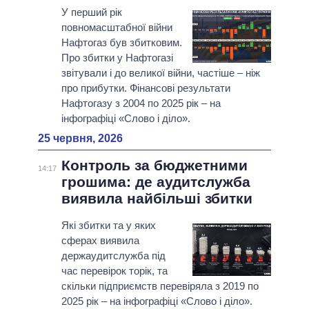
У перший рік
повномасштабної війни
Нафтогаз був збитковим.
Про збитки у Нафтогазі
звітували і до великої війни, частіше – ніж
про прибутки. Фінансові результати
Нафтогазу з 2004 по 2025 рік – на
інфографіці «Слово і діло».
25 червня, 2026
Контроль за бюджетними
14:17
грошима: де аудитслужба
виявила найбільші збитки
Які збитки та у яких
сферах виявила
держаудитслужба під
час перевірок торік, та
скільки підприємств перевіряла з 2019 по
2025 рік – на інфографіці «Слово і діло».