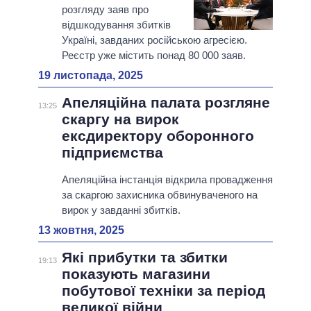
розгляду заяв про
відшкодування збитків
Україні, завданих російською агресією.
Реєстр уже містить понад 80 000 заяв.
19 листопада, 2025
Апеляційна палата розгляне
13:25
скаргу на вирок
ексдиректору оборонного
підприємства
Апеляційна інстанція відкрила провадження
за скаргою захисника обвинуваченого на
вирок у завданні збитків.
13 жовтня, 2025
Які прибутки та збитки
19:13
показують магазини
побутової техніки за період
великої війни