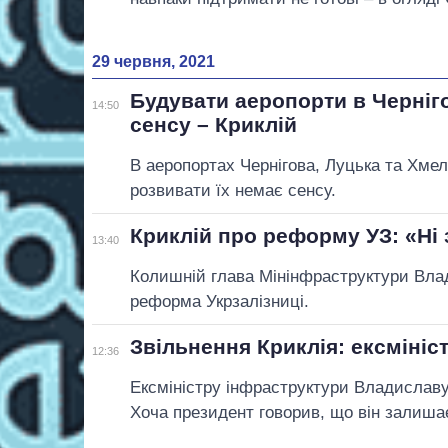
29 червня, 2021
Будувати аеропорти в Черніг
14:50
сенсу – Криклій
В аеропортах Чернігова, Луцька та Хмел
розвивати їх немає сенсу.
Криклій про реформу УЗ: «Ні за
13:40
Колишній глава Мінінфраструктури Влад
реформа Укрзалізниці.
Звільнення Криклія: ексміні
12:36
Ексміністру інфраструктури Владиславу
Хоча президент говорив, що він залишає