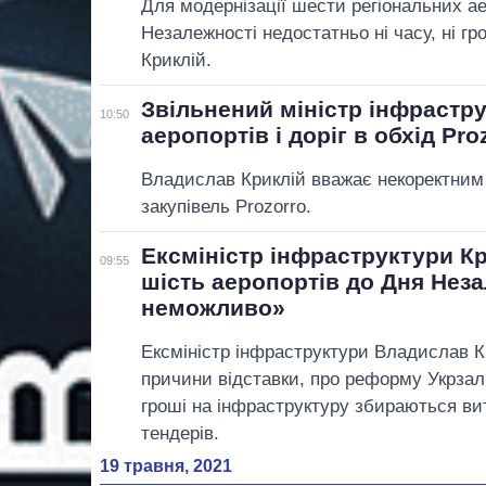
Для модернізації шести регіональних а
Незалежності недостатньо ні часу, ні г
Криклій.
Звільнений міністр інфрастр
10:50
аеропортів і доріг в обхід Pro
Владислав Криклій вважає некоректним 
закупівель Prozorro.
Ексміністр інфраструктури К
09:55
шість аеропортів до Дня Нез
неможливо»
Ексміністр інфраструктури Владислав К
причини відставки, про реформу Укрзалі
гроші на інфраструктуру збираються ви
тендерів.
19 травня, 2021