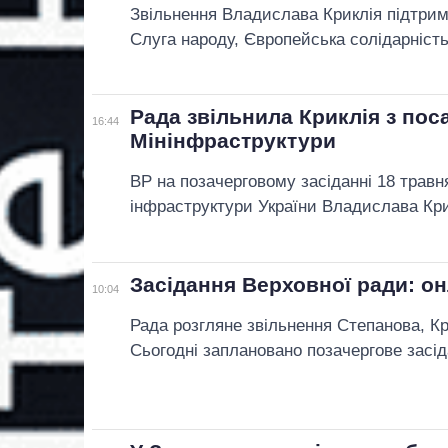
Звільнення Владислава Криклія підтрим
Слуга народу, Європейська солідарність
Рада звільнила Криклія з пос
16:44
Мінінфраструктури
ВР на позачерговому засіданні 18 травн
інфраструктури України Владислава Кри
Засідання Верховної ради: о
10:04
Рада розгляне звільнення Степанова, Кр
Сьогодні заплановано позачергове засід