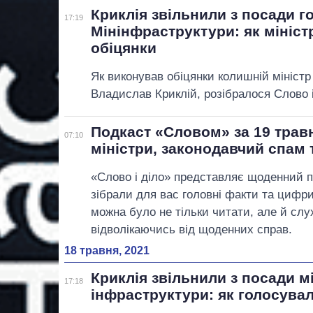
Криклія звільнили з посади г
17:19
Мінінфраструктури: як мініс
обіцянки
Як виконував обіцянки колишній міністр
Владислав Криклій, розібралося Слово і
Подкаст «Словом» за 19 травн
07:10
міністри, законодавчий спам т
«Слово і діло» представляє щоденний 
зібрали для вас головні факти та цифр
можна було не тільки читати, але й слу
відволікаючись від щоденних справ.
18 травня, 2021
Криклія звільнили з посади м
17:18
інфраструктури: як голосува