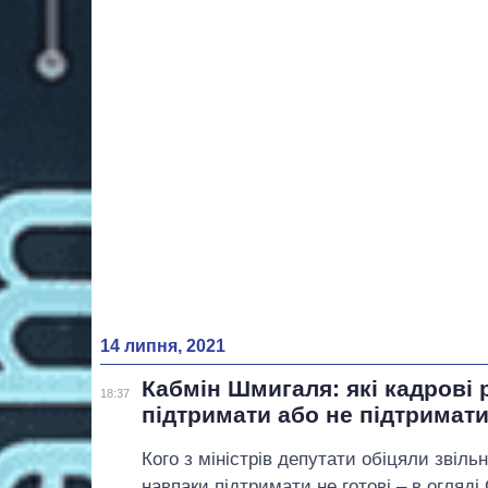
14 липня, 2021
Кабмін Шмигаля: які кадрові р
18:37
підтримати або не підтримат
Кого з міністрів депутати обіцяли звіль
навпаки підтримати не готові – в огляді 