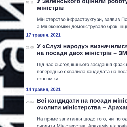
У Зеленського оцінили роботу
01:11
міністрів
Міністерство інфраструктури, заявив По
а Мінекономіки демонструвало брак ініц
17 травня, 2021
У «Слузі народу» визначилис
21:00
на посади двох міністрів – ЗМ
Під час сьогоднішнього засідання фрак
попередньо схвалила кандидата на поса
економіки.
14 травня, 2021
Всі кандидати на посади міні
23:53
очолити міністерства – Араха
На пряме запитання щодо того, чи пого
очолити Міністерства, Арахамія відпові