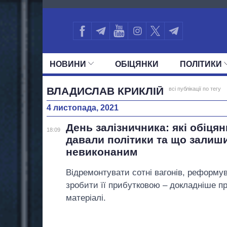
16
НОВИНИ
ОБIЦЯНКИ
ПОЛIТИКИ
УСІ ПОЛІТИКИ
ПРЕЗИДЕНТ І ОФ
ВЛАДИСЛАВ КРИКЛІЙ
всі публікації по тегу
4 листопада, 2021
День залізничника: які обіцянк
18:09
давали політики та що залиш
невиконаним
Відремонтувати сотні вагонів, реформу
зробити її прибутковою – докладніше пр
матеріалі.