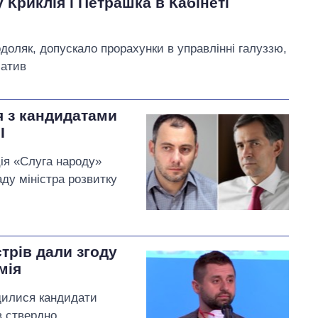
 Криклія і Петрашка в Кабінеті
доляк, допускало прорахунки в управлінні галуззю,
іатив
я з кандидатами
І
ція «Слуга народу»
ду міністра розвитку
стрів дали згоду
мія
дилися кандидати
в ствердно