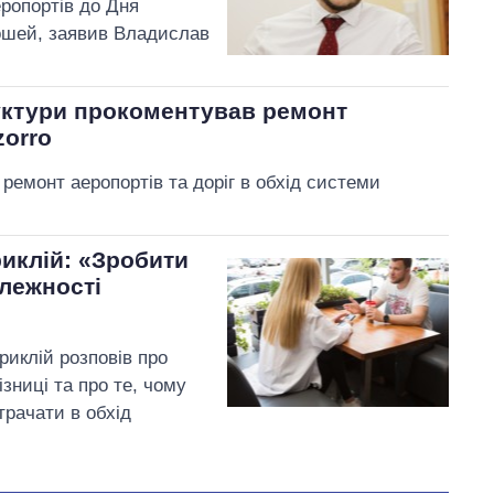
еропортів до Дня
рошей, заявив Владислав
уктури прокоментував ремонт
zorro
ремонт аеропортів та доріг в обхід системи
риклій: «Зробити
алежності
риклій розповів про
зниці та про те, чому
трачати в обхід