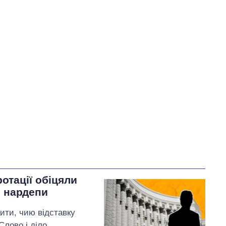
У процесі
10
33
66
Виконано
539
66%
Не виконано
270
виконано
1
Всього
819
Яценко пообіцяв
змінити
тарифи на воду, якщо Ірину
Плетньову буде відкликано
з посади Уманського
міського голови
отації обіцяли
и нардепи
нити, чию відставку
Слово і діло.