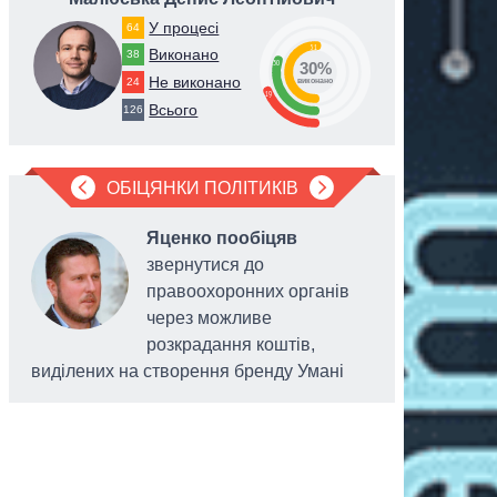
У процесі
64
51
Виконано
38
30
30%
Не виконано
24
виконано
19
Всього
126
ОБІЦЯНКИ ПОЛІТИКІВ
Яценко пообіцяв
звернутися до
правоохоронних органів
через можливе
розкрадання коштів,
виділених на створення бренду Умані