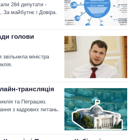
али 284 депутати -
, За майбутнє і Довіра.
ади голови
я звільнила міністра
клія.
нлайн-трансляція
иклія та Петрашко.
ання з кадрових питань.