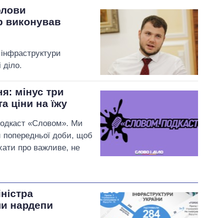
олови
тр виконував
 інфраструктури
 діло.
я: мінус три
а ціни на їжу
подкаст «Словом». Ми
и попередньої доби, щоб
хати про важливе, не
іністра
ли нардепи