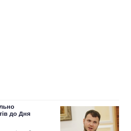
ально
тів до Дня