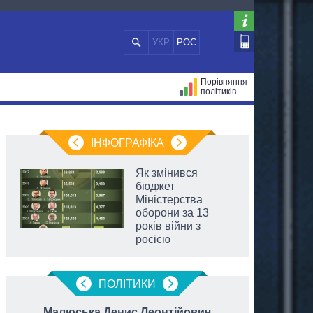
УКР
РОС
Порівняння
політиків
ЦІЙ
МЕРИ МІСТ
ВСІ ПЕРСОНИ
ІНФОГРАФІКА
Як змінився
бюджет
Міністерства
оборони за 13
років війни з
росією
ПОЛIТИКИ
Малюська Денис Леонтійович
Ю