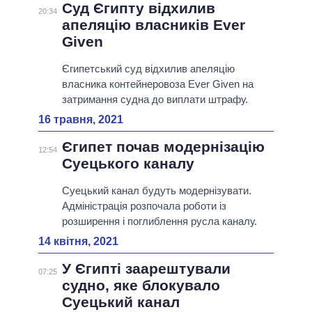
Суд Єгипту відхилив
20:34
апеляцію власників Ever
Given
Єгипетський суд відхилив апеляцію
власника контейнеровоза Ever Given на
затримання судна до виплати штрафу.
16 травня, 2021
Єгипет почав модернізацію
12:54
Суецького каналу
Суецький канал будуть модернізувати.
Адміністрація розпочала роботи із
розширення і поглиблення русла каналу.
14 квітня, 2021
У Єгипті заарештували
07:25
судно, яке блокувало
Суецький канал