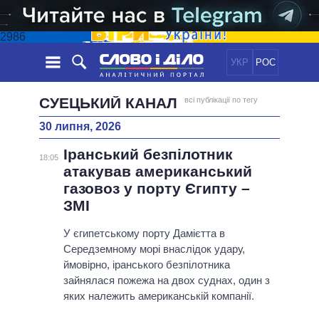
2986
УКР
РОС
НОВИНИ
СУЕЦЬКИЙ КАНАЛ
всі публікації по тегу
30 липня, 2026
ОБIЦЯНКИ
СТРІЧКА
ПОЛІТИКА
Іранський безпілотник
ПОДІЇ
ЕКОНОМІКА
18:05
ПОЛIТИКИ
атакував американський
СТАТТІ
СУСПІЛЬСТВО
газовоз у порту Єгипту –
ІНФОГРАФІКА
ДУМКИ
СВІТ
УСІ ПОЛІТИКИ
ЗМІ
ОГЛЯДИ
ПРЕЗИДЕНТ І ОФІС
ВІДЕО
У єгипетському порту Дамієтта в
ДАЙДЖЕСТИ
ВЕРХОВНА РАДА
Середземному морі внаслідок удару,
ПІДТРИМАТИ
КАБІНЕТ МІНІСТРІВ
ймовірно, іранського безпілотника
ГОЛОВИ ОБЛАДМІНІСТРАЦІЙ
зайнялася пожежа на двох суднах, один з
ПОРІВНЯННЯ ПОЛІТИКІВ
яких належить американській компанії.
МЕРИ МІСТ