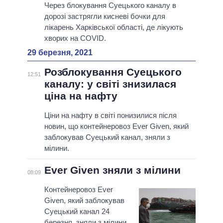
Через блокування Суецького каналу в
дорозі застрягли кисневі бочки для
лікарень Харківської області, де лікують
хворих на COVID.
29 березня, 2021
Розблокування Суецького
12:51
каналу: у світі знизилася
ціна на нафту
Ціни на нафту в світі понизилися після
новин, що контейнеровоз Ever Given, який
заблокував Суецький канал, зняли з
мілини.
Ever Given зняли з мілини
08:09
Контейнеровоз Ever
Given, який заблокував
Суецький канал 24
березня, зняли з мілини.