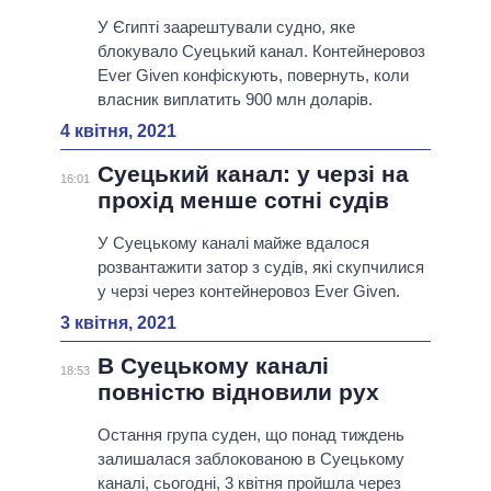
У Єгипті заарештували судно, яке
блокувало Суецький канал. Контейнеровоз
Ever Given конфіскують, повернуть, коли
власник виплатить 900 млн доларів.
4 квітня, 2021
Суецький канал: у черзі на
16:01
прохід менше сотні судів
У Суецькому каналі майже вдалося
розвантажити затор з судів, які скупчилися
у черзі через контейнеровоз Ever Given.
3 квітня, 2021
В Суецькому каналі
18:53
повністю відновили рух
Остання група суден, що понад тиждень
залишалася заблокованою в Суецькому
каналі, сьогодні, 3 квітня пройшла через