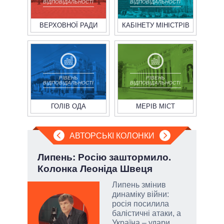
ВІДПОВІДАЛЬНОСТІ
ВІДПОВІДАЛЬНОСТІ
ВЕРХОВНОЇ РАДИ
КАБІНЕТУ МІНІСТРІВ
РІВЕНЬ
РІВЕНЬ
ВІДПОВІДАЛЬНОСТІ
ВІДПОВІДАЛЬНОСТІ
ГОЛІВ ОДА
МЕРІВ МІСТ
АВТОРСЬКІ КОЛОНКИ
і
Липень: Росію заштормило.
Ево
ї
Колонка Леоніда Швеця
пер
Дра
Липень змінив
динаміку війни:
у
росія посилила
балістичні атаки, а
сити
Україна – удари