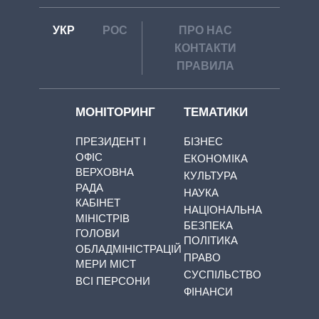
УКР
РОС
ПРО НАС
КОНТАКТИ
ПРАВИЛА
МОНІТОРИНГ
ТЕМАТИКИ
ПРЕЗИДЕНТ І
БІЗНЕС
ОФІС
ЕКОНОМІКА
ВЕРХОВНА
КУЛЬТУРА
РАДА
НАУКА
КАБІНЕТ
НАЦІОНАЛЬНА
МІНІСТРІВ
БЕЗПЕКА
ГОЛОВИ
ПОЛІТИКА
ОБЛАДМІНІСТРАЦІЙ
ПРАВО
МЕРИ МІСТ
СУСПІЛЬСТВО
ВСІ ПЕРСОНИ
ФІНАНСИ