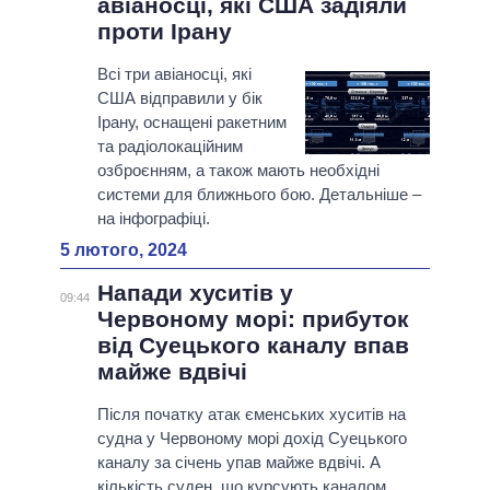
авіаносці, які США задіяли
проти Ірану
Всі три авіаносці, які
США відправили у бік
Ірану, оснащені ракетним
та радіолокаційним
озброєнням, а також мають необхідні
системи для ближнього бою. Детальніше –
на інфографіці.
5 лютого, 2024
Напади хуситів у
09:44
Червоному морі: прибуток
від Суецького каналу впав
майже вдвічі
Після початку атак єменських хуситів на
судна у Червоному морі дохід Суецького
каналу за січень упав майже вдвічі. А
кількість суден, що курсують каналом,