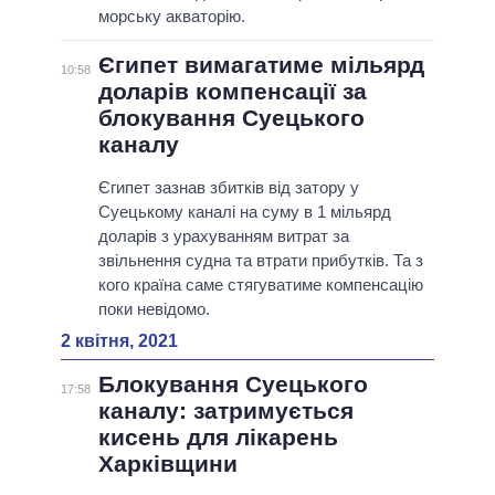
морську акваторію.
Єгипет вимагатиме мільярд
10:58
доларів компенсації за
блокування Суецького
каналу
Єгипет зазнав збитків від затору у
Суецькому каналі на суму в 1 мільярд
доларів з урахуванням витрат за
звільнення судна та втрати прибутків. Та з
кого країна саме стягуватиме компенсацію
поки невідомо.
2 квітня, 2021
Блокування Суецького
17:58
каналу: затримується
кисень для лікарень
Харківщини