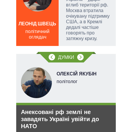
вглиб території рф.
Москва втратила
очікувану підтримку
США, а в Кремлі
ЛЕОНІД ШВЕЦЬ
дедалі частіше
Д
політичний
говорять про
ПО
оглядач
затяжну кризу.
ві
о
ДУМКИ
НОВ
ОЛЕКСІЙ ЯКУБІН
політолог
Анексовані рф землі не
Зая
завадять Україні увійти до
яде
НАТО
міг