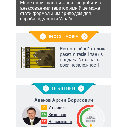
кова
Може виникнути питання, що робити з
Біло
ру –
анексованими територіями й це може
ядер
стати формальним приводом для
виріш
спроби відмовити Україні
війну
ІНФОГРАФІКА
Експорт зброї: скільки
 за
ракет, літаків і танків
асть
продала Україна за
роки незалежності
ПОЛIТИКИ
вич
Аваков Арсен Борисович
К
52
У процесі
0
48
Виконано
124
48%
Не виконано
133
виконано
0