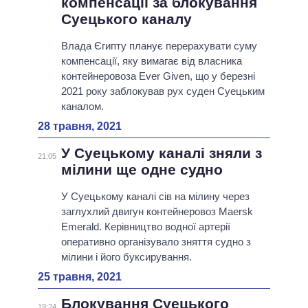
компенсації за блокування
Суецького каналу
Влада Єгипту планує перерахувати суму
компенсації, яку вимагає від власника
контейнеровоза Ever Given, що у березні
2021 року заблокував рух суден Суецьким
каналом.
28 травня, 2021
У Суецькому каналі зняли з
21:05
мілини ще одне судно
У Суецькому каналі сів на мілину через
заглухлий двигун контейнеровоз Maersk
Emerald. Керівництво водної артерії
оперативно організувало зняття судно з
мілини і його буксирування.
25 травня, 2021
Блокування Суецького
19:24