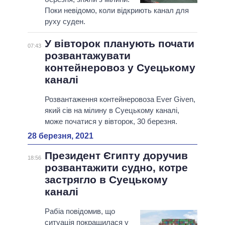
Поки невідомо, коли відкриють канал для
руху суден.
У вівторок планують почати
07:43
розвантажувати
контейнеровоз у Суецькому
каналі
Розвантаження контейнеровоза Ever Given,
який сів на мілину в Суецькому каналі,
може початися у вівторок, 30 березня.
28 березня, 2021
Президент Єгипту доручив
18:56
розвантажити судно, котре
застрягло в Суецькому
каналі
Рабіа повідомив, що
ситуація покращилася у