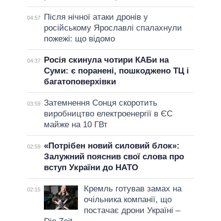
Після нічної атаки дронів у
04:57
російському Ярославлі спалахнули
пожежі: що відомо
Росія скинула чотири КАБи на
04:37
Суми: є поранені, пошкоджено ТЦ і
багатоповерхівки
Затемнення Сонця скоротить
03:59
виробництво електроенергії в ЄС
майже на 10 ГВт
«Потрібен новий силовий блок»:
02:59
Залужний пояснив свої слова про
вступ України до НАТО
Кремль готував замах на
02:15
очільника компанії, що
постачає дрони Україні –