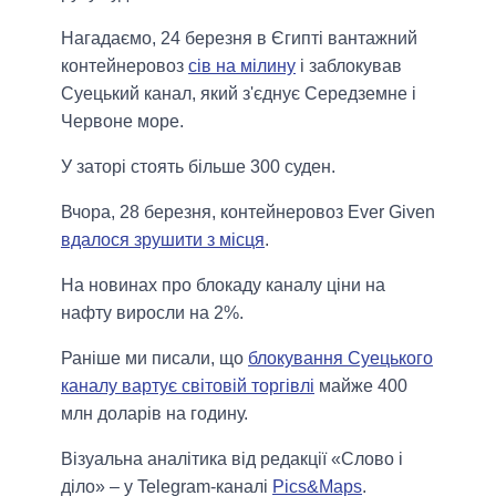
Нагадаємо, 24 березня в Єгипті вантажний
контейнеровоз
сів на мілину
і заблокував
Суецький канал, який з'єднує Середземне і
Червоне море.
У заторі стоять більше 300 суден.
Вчора, 28 березня, контейнеровоз Ever Given
вдалося зрушити з місця
.
На новинах про блокаду каналу ціни на
нафту виросли на 2%.
Раніше ми писали, що
блокування Суецького
каналу вартує світовій торгівлі
майже 400
млн доларів на годину.
Візуальна аналітика від редакції «Слово і
діло» – у Telegram-каналі
Pics&Maps
.