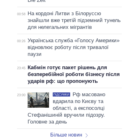
Die Zeit
На кордоні Литви з Білоруссю
00:58
знайшли вже третій підземний тунель
для нелегальних мігрантів
Українська служба «Голосу Америки»
00:26
відновлює роботу після тривалої
паузи
Кабмін готує пакет рішень для
23:45
безперебійної роботи бізнесу після
ударів рф: що пропонують
Рф масовано
ПІДСУМКИ
23:00
вдарила по Києву та
області, а експосолці
Стефанішиній вручили підозру.
Головне за день
Більше новин