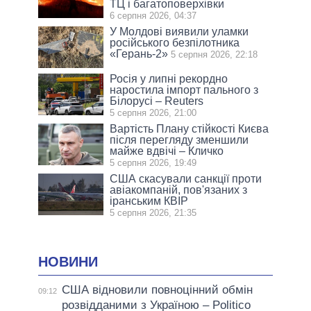
ТЦ і багатоповерхівки
6 серпня 2026, 04:37
У Молдові виявили уламки
російського безпілотника
«Герань-2»
5 серпня 2026, 22:18
Росія у липні рекордно
наростила імпорт пального з
Білорусі – Reuters
5 серпня 2026, 21:00
Вартість Плану стійкості Києва
після перегляду зменшили
майже вдвічі – Кличко
5 серпня 2026, 19:49
США скасували санкції проти
авіакомпаній, пов'язаних з
іранським КВІР
5 серпня 2026, 21:35
НОВИНИ
США відновили повноцінний обмін
09:12
розвідданими з Україною – Politico