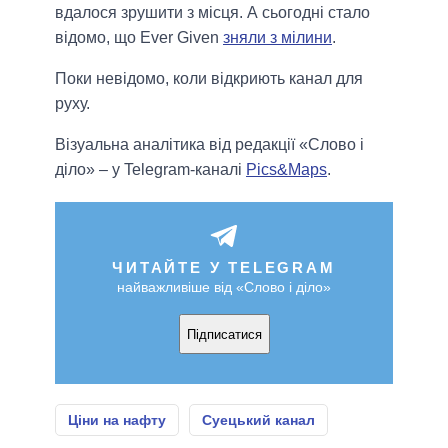
вдалося зрушити з місця. А сьогодні стало
відомо, що Ever Given
зняли з мілини
.
Поки невідомо, коли відкриють канал для
руху.
Візуальна аналітика від редакції «Слово і
діло» – у Telegram-каналі
Pics&Maps
.
ЧИТАЙТЕ У TELEGRAM
найважливіше від «Слово і діло»
Підписатися
Ціни на нафту
Суецький канал