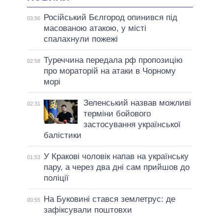
Російський Бєлгород опинився під
03:56
масованою атакою, у місті
спалахнули пожежі
Туреччина передала рф пропозицію
02:58
про мораторій на атаки в Чорному
морі
Зеленський назвав можливі
02:31
терміни бойового
застосування української
балістики
У Кракові чоловік напав на українську
01:53
пару, а через два дні сам прийшов до
поліції
На Буковині стався землетрус: де
00:55
зафіксували поштовхи