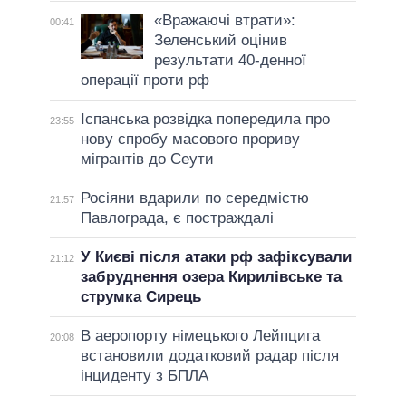
«Вражаючі втрати»:
00:41
Зеленський оцінив
результати 40-денної
операції проти рф
Іспанська розвідка попередила про
23:55
нову спробу масового прориву
мігрантів до Сеути
Росіяни вдарили по середмістю
21:57
Павлограда, є постраждалі
У Києві після атаки рф зафіксували
21:12
забруднення озера Кирилівське та
струмка Сирець
В аеропорту німецького Лейпцига
20:08
встановили додатковий радар після
інциденту з БПЛА