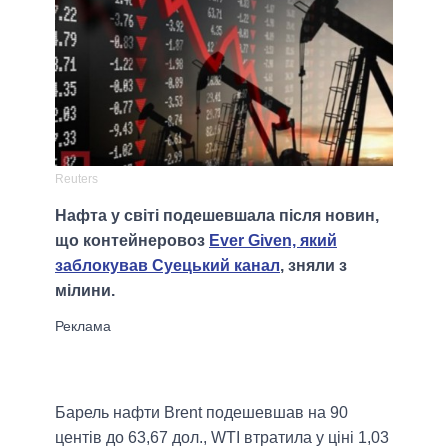
Reuters
Нафта у світі подешевшала після новин,
що контейнеровоз
Ever Given, який
заблокував Суецький канал
, зняли з
мілини.
Барель нафти Brent подешевшав на 90
центів до 63,67 дол., WTI втратила у ціні 1,03