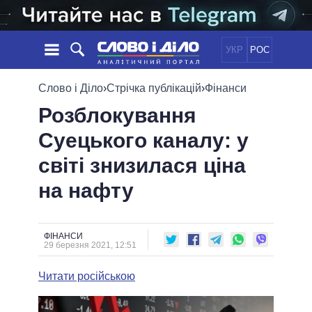
УКР
РОС
НОВИНИ
Слово і Діло
›
Стрічка публікацій
›
Фінанси
Розблокування
ОБIЦЯНКИ
СТРІЧКА
ПОЛІТИКА
Суецького каналу: у
ПОДІЇ
ЕКОНОМІКА
ПОЛIТИКИ
світі знизилася ціна
СТАТТІ
СУСПІЛЬСТВО
ІНФОГРАФІКА
ДУМКИ
СВІТ
УСІ ПОЛІТИКИ
на нафту
ОГЛЯДИ
ПРЕЗИДЕНТ І ОФІС
ВІДЕО
ДАЙДЖЕСТИ
ВЕРХОВНА РАДА
ФІНАНСИ
ПІДТРИМАТИ
КАБІНЕТ МІНІСТРІВ
29 березня 2021, 12:51
ГОЛОВИ ОБЛАДМІНІСТРАЦІЙ
ПОРІВНЯННЯ ПОЛІТИКІВ
Читати російською
МЕРИ МІСТ
ВСІ ПЕРСОНИ