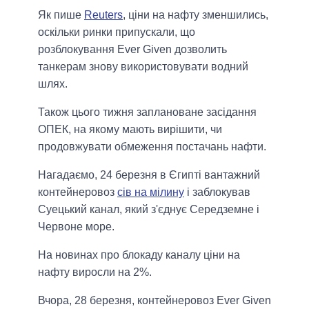
Як пише
Reuters
, ціни на нафту зменшились,
оскільки ринки припускали, що
розблокування Ever Given дозволить
танкерам знову використовувати водний
шлях.
Також цього тижня заплановане засідання
ОПЕК, на якому мають вирішити, чи
продовжувати обмеження постачань нафти.
Нагадаємо, 24 березня в Єгипті вантажний
контейнеровоз
сів на мілину
і заблокував
Суецький канал, який з'єднує Середземне і
Червоне море.
На новинах про блокаду каналу ціни на
нафту виросли на 2%.
Вчора, 28 березня, контейнеровоз Ever Given