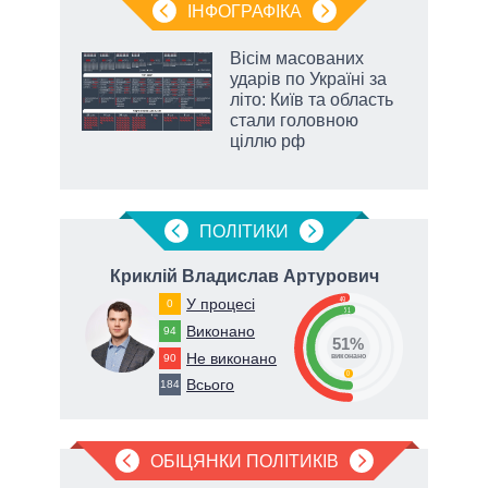
ІНФОГРАФІКА
 як
Вісім масованих
и за
ударів по Україні за
літо: Київ та область
2027-
стали головною
ціллю рф
ПОЛIТИКИ
Криклій Владислав Артурович
49
У процесі
0
51
Виконано
94
51%
Не виконано
90
82
виконано
0
Всього
184
ОБІЦЯНКИ ПОЛІТИКІВ