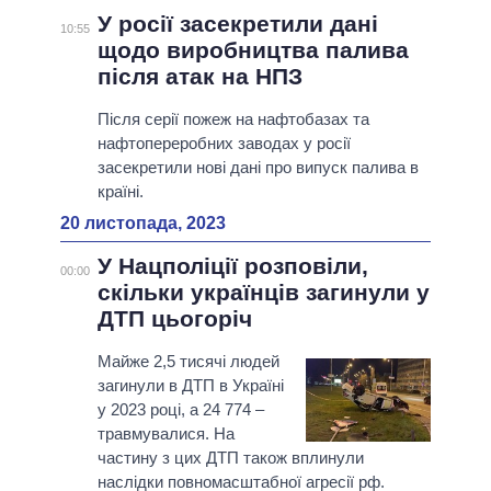
У росії засекретили дані
10:55
щодо виробництва палива
після атак на НПЗ
Після серії пожеж на нафтобазах та
нафтопереробних заводах у росії
засекретили нові дані про випуск палива в
країні.
20 листопада, 2023
У Нацполіції розповіли,
00:00
скільки українців загинули у
ДТП цьогоріч
Майже 2,5 тисячі людей
загинули в ДТП в Україні
у 2023 році, а 24 774 –
травмувалися. На
частину з цих ДТП також вплинули
наслідки повномасштабної агресії рф.