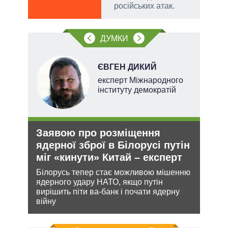
російських атак.
ДУМКИ
ЄВГЕН ДИКИЙ
експерт Міжнародного
інституту демократій
Заявою про розміщення
Укр
ядерної зброї в Білорусі путін
дец
міг «кинути» Китай – експерт
теп
и з
Білорусь тепер стає можливою мішенню
Деце
же
ядерного удару НАТО, якщо путін
дозво
вирішить піти ва-банк і почати ядерну
виве
війну
опал