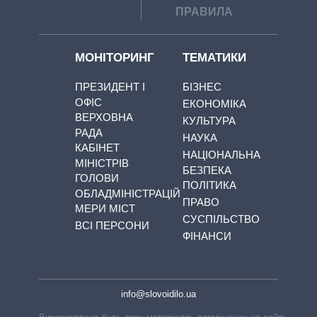
ПРАВИЛА
МОНІТОРИНГ
ТЕМАТИКИ
ПРЕЗИДЕНТ І
БІЗНЕС
ОФІС
ЕКОНОМІКА
ВЕРХОВНА
КУЛЬТУРА
РАДА
НАУКА
КАБІНЕТ
НАЦІОНАЛЬНА
МІНІСТРІВ
БЕЗПЕКА
ГОЛОВИ
ПОЛІТИКА
ОБЛАДМІНІСТРАЦІЙ
ПРАВО
МЕРИ МІСТ
СУСПІЛЬСТВО
ВСІ ПЕРСОНИ
ФІНАНСИ
info@slovoidilo.ua