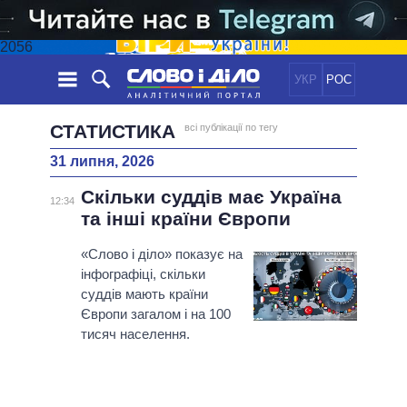
2056
УКР
РОС
НОВИНИ
СТАТИСТИКА
всі публікації по тегу
31 липня, 2026
ОБIЦЯНКИ
СТРІЧКА
ПОЛІТИКА
Скільки суддів має Україна
ПОДІЇ
ЕКОНОМІКА
12:34
ПОЛIТИКИ
та інші країни Європи
СТАТТІ
СУСПІЛЬСТВО
ІНФОГРАФІКА
ДУМКИ
СВІТ
УСІ ПОЛІТИКИ
«Слово і діло» показує на
інфографіці, скільки
ОГЛЯДИ
ПРЕЗИДЕНТ І ОФІС
ВІДЕО
суддів мають країни
ДАЙДЖЕСТИ
ВЕРХОВНА РАДА
Європи загалом і на 100
ПІДТРИМАТИ
КАБІНЕТ МІНІСТРІВ
тисяч населення.
ГОЛОВИ ОБЛАДМІНІСТРАЦІЙ
ПОРІВНЯННЯ ПОЛІТИКІВ
МЕРИ МІСТ