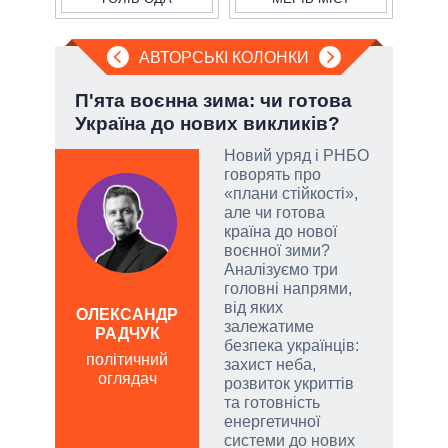
АВТОРСЬКІ КОЛОНКИ
і
П'ята воєнна зима: чи готова
Ево
ї
Україна до нових викликів?
пер
Дра
Новий уряд і РНБО
говорять про
у
«плани стійкості»,
але чи готова
сити
країна до нової
воєнної зими?
Аналізуємо три
головні напрями,
від яких
ОЛЕКСАНДР
залежатиме
РАДЧУК
Д
безпека українців:
ПО
політичний
захист неба,
оглядач
ві
розвиток укриттів
о
та готовність
енергетичної
системи до нових