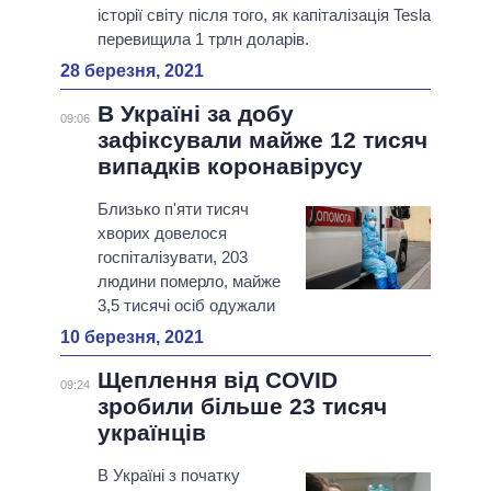
історії світу після того, як капіталізація Tesla
перевищила 1 трлн доларів.
28 березня, 2021
В Україні за добу
09:06
зафіксували майже 12 тисяч
випадків коронавірусу
Близько п'яти тисяч
хворих довелося
госпіталізувати, 203
людини померло, майже
3,5 тисячі осіб одужали
10 березня, 2021
Щеплення від COVID
09:24
зробили більше 23 тисяч
українців
В Україні з початку