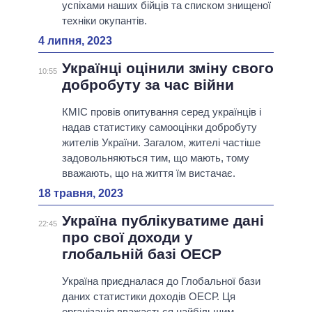
успіхами наших бійців та списком знищеної
техніки окупантів.
4 липня, 2023
Українці оцінили зміну свого
10:55
добробуту за час війни
КМІС провів опитування серед українців і
надав статистику самооцінки добробуту
жителів України. Загалом, жителі частіше
задовольняються тим, що мають, тому
вважають, що на життя їм вистачає.
18 травня, 2023
Україна публікуватиме дані
22:45
про свої доходи у
глобальній базі ОЕСР
Україна приєдналася до Глобальної бази
даних статистики доходів ОЕСР. Ця
організація вважається найбільшим