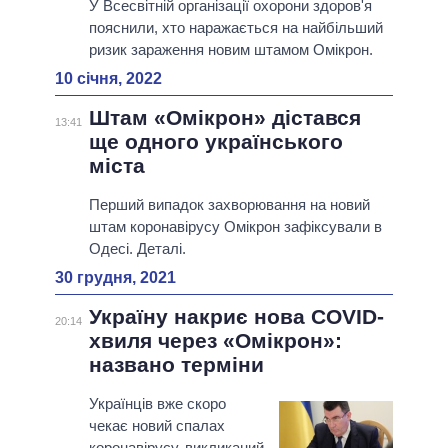
У Всесвітній організації охорони здоров'я
пояснили, хто наражається на найбільший
ризик зараження новим штамом Омікрон.
10 січня, 2022
Штам «Омікрон» дістався
13:41
ще одного українського
міста
Перший випадок захворювання на новий
штам коронавірусу Омікрон зафіксували в
Одесі. Деталі.
30 грудня, 2021
Україну накриє нова COVID-
20:14
хвиля через «Омікрон»:
названо терміни
Українців вже скоро
чекає новий спалах
коронавірусу, викликаний