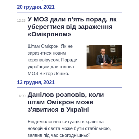
20 грудня, 2021
У МОЗ дали п'ять порад, як
12:25
уберегтися від зараження
«Омікроном»
Штам Омікрон. Як не
заразитися новим
коронавірусом. Поради
українцям дав голова
МОЗ Віктор Ляшко.
13 грудня, 2021
Данілов розповів, коли
16:00
штам Омікрон може
з'явитися в Україні
Епідеміологічна ситуація в країні на
новорічні свята може бути стабільною,
заявив під час сьогоднішньої