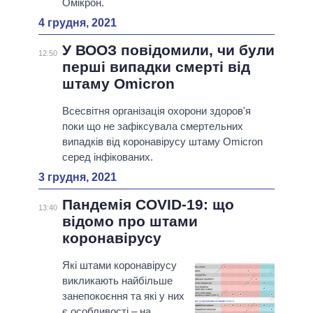
Омікрон.
4 грудня, 2021
У ВООЗ повідомили, чи були
12:50
перші випадки смерті від
штаму Omicron
Всесвітня організація охорони здоров'я
поки що не зафіксувала смертельних
випадків від коронавірусу штаму Omicron
серед інфікованих.
3 грудня, 2021
Пандемія COVID-19: що
13:40
відомо про штами
коронавірусу
Які штами коронавірусу
викликають найбільше
занепокоєння та які у них
є особливості – на