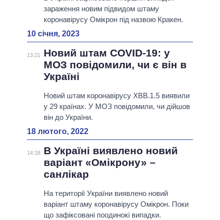
зараження новим підвидом штаму
коронавірусу Омікрон під назвою Кракен.
10 січня, 2023
Новий штам COVID-19: у
13:21
МОЗ повідомили, чи є він в
Україні
Новий штам коронавірусу XBB.1.5 виявили
у 29 країнах. У МОЗ повідомили, чи дійшов
він до України.
18 лютого, 2022
В Україні виявлено новий
14:18
варіант «Омікрону» –
санлікар
На території України виявлено новий
варіант штаму коронавірусу Омікрон. Поки
що зафіксовані поодинокі випадки.