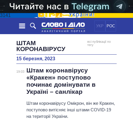
3141
УКР
РОС
НОВИНИ
ШТАМ
всі публікації по
тегу
КОРОНАВІРУСУ
ОБIЦЯНКИ
СТРІЧКА
ПОЛІТИКА
15 березня, 2023
ПОДІЇ
ЕКОНОМІКА
ПОЛIТИКИ
Штам коронавірусу
19:03
СТАТТІ
СУСПІЛЬСТВО
«Кракен» поступово
ІНФОГРАФІКА
ДУМКИ
СВІТ
УСІ ПОЛІТИКИ
починає домінувати в
ОГЛЯДИ
ПРЕЗИДЕНТ І ОФІС
Україні – санлікар
ВІДЕО
ДАЙДЖЕСТИ
ВЕРХОВНА РАДА
Штам коронавірусу Омікрон, він же Кракен,
ПІДТРИМАТИ
КАБІНЕТ МІНІСТРІВ
поступово витісняє інші штами COVID-19
ГОЛОВИ ОБЛАДМІНІСТРАЦІЙ
на території України.
ПОРІВНЯННЯ ПОЛІТИКІВ
МЕРИ МІСТ