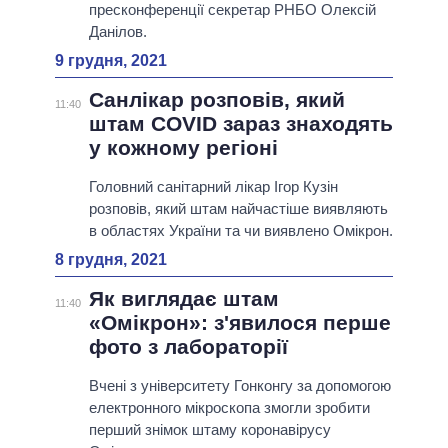
пресконференції секретар РНБО Олексій
Данілов.
9 грудня, 2021
Санлікар розповів, який
11:40
штам COVID зараз знаходять
у кожному регіоні
Головний санітарний лікар Ігор Кузін
розповів, який штам найчастіше виявляють
в областях України та чи виявлено Омікрон.
8 грудня, 2021
Як виглядає штам
11:40
«Омікрон»: з'явилося перше
фото з лабораторії
Вчені з університету Гонконгу за допомогою
електронного мікроскопа змогли зробити
перший знімок штаму коронавірусу