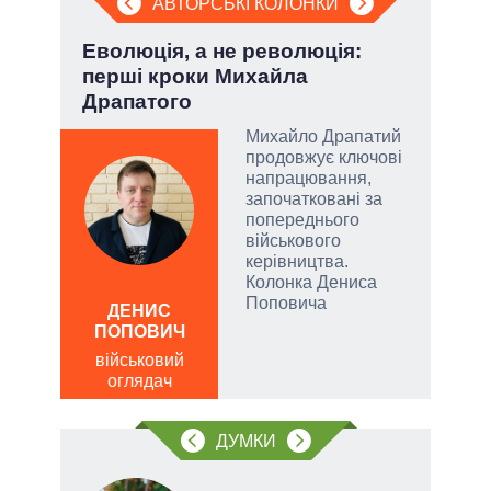
АВТОРСЬКІ КОЛОНКИ
»:
Еволюція, а не революція:
Зел
перші кроки Михайла
Кол
Драпатого
Михайло Драпатий
емно
продовжує ключові
ові
напрацювання,
започатковані за
їні
попереднього
військового
керівництва.
Колонка Дениса
ЛЕОН
Поповича
ДЕНИС
по
ПОПОВИЧ
о
військовий
оглядач
ДУМКИ