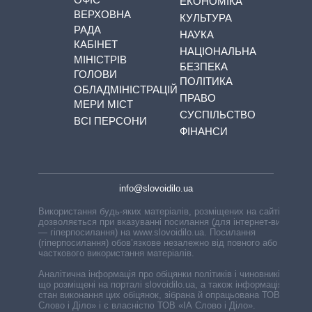
ЕКОНОМІКА
ВЕРХОВНА
КУЛЬТУРА
РАДА
НАУКА
КАБІНЕТ
НАЦІОНАЛЬНА
МІНІСТРІВ
БЕЗПЕКА
ГОЛОВИ
ПОЛІТИКА
ОБЛАДМІНІСТРАЦІЙ
ПРАВО
МЕРИ МІСТ
СУСПІЛЬСТВО
ВСІ ПЕРСОНИ
ФІНАНСИ
info@slovoidilo.ua
Використання будь-яких матеріалів, розміщених на сайті,
дозволяється при вказуванні посилання (для інтернет-видань
— гіперпосилання) на www.slovoidilo.ua. Посилання
(гіперпосилання) обов’язкове незалежно від повного або
часткового використання матеріалів.
Аналітична інформація про обіцянки політиків і чиновників,
що розміщені на порталі slovoidilo.ua, а також інформація про
стан виконання цих обіцянок, зібрана й опрацьована ТОВ «ІА
Слово і Діло» і є власністю ТОВ «ІА Слово і Діло».