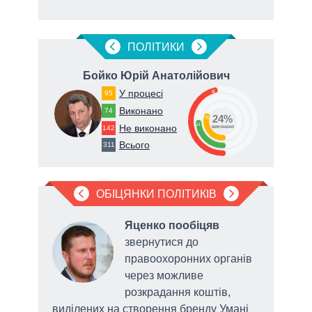
ПОЛIТИКИ
Бойко Юрій Анатолійович
П
У процесі
46
95
Виконано
74
24%
30
24
Не виконано
142
виконано
Всього
311
ОБІЦЯНКИ ПОЛІТИКІВ
Яценко пообіцяв
а
звернутися до
правоохоронних органів
через можливе
розкрадання коштів,
виділених на створення бренду Умані
прот