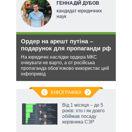
ГЕННАДІЙ ДУБОВ
кандидат юридичних
наук
Ордер на арешт путіна –
Зая
О та
подарунок для пропаганди рф
яде
міг
На юридичні наслідки ордера МКС
очікувати не варто, а от російська
Біло
пропаганда обов'язково використає цей
ядер
інфопривід
лютно
виріш
війну
ІНФОГРАФІКА
жет
Від 1 місяця – до 5
років: хто і як довго
ків
обіймав посаду
керівника СЗР