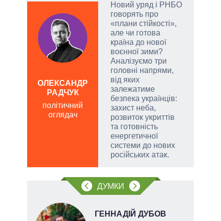
вла
Новий уряд і РНБО
говорять про
у
«плани стійкості»,
але чи готова
сити
країна до нової
воєнної зими?
Аналізуємо три
головні напрями,
від яких
ОЛЕКСАНДР
залежатиме
РАДЧУК
Д
безпека українців:
ПО
політичний
захист неба,
оглядач
ві
розвиток укриттів
о
та готовність
енергетичної
системи до нових
російських атак.
ДУМКИ
НОВ
ГЕННАДІЙ ДУБОВ