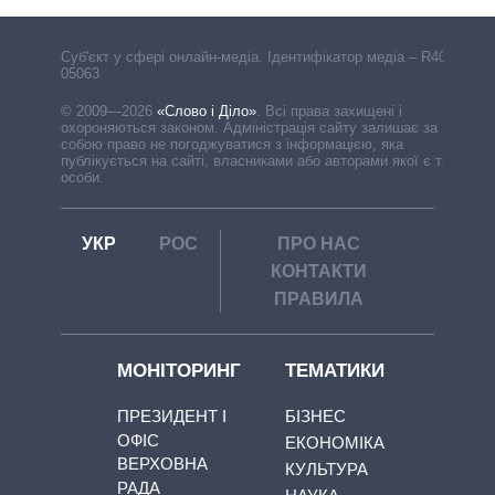
Cуб'єкт у сфері онлайн-медіа. Ідентифікатор медіа – R40-
05063
© 2009—2026
«Слово і Діло»
.
Всі права захищені і
охороняються законом. Адміністрація сайту залишає за
собою право не погоджуватися з інформацією, яка
публікується на сайті, власниками або авторами якої є треті
особи.
УКР
РОС
ПРО НАС
КОНТАКТИ
ПРАВИЛА
МОНІТОРИНГ
ТЕМАТИКИ
ПРЕЗИДЕНТ І
БІЗНЕС
ОФІС
ЕКОНОМІКА
ВЕРХОВНА
КУЛЬТУРА
РАДА