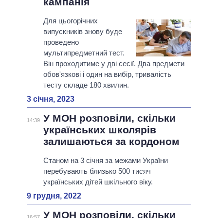
кампанія
Для цьогорічних
випускників знову буде
проведено
мультипредметний тест.
Він проходитиме у дві сесії. Два предмети
обов'язкові і один на вибір, тривалість
тесту складе 180 хвилин.
3 січня, 2023
У МОН розповіли, скільки
14:39
українських школярів
залишаються за кордоном
Станом на 3 січня за межами України
перебувають близько 500 тисяч
українських дітей шкільного віку.
9 грудня, 2022
У МОН розповіли, скільки
16:57