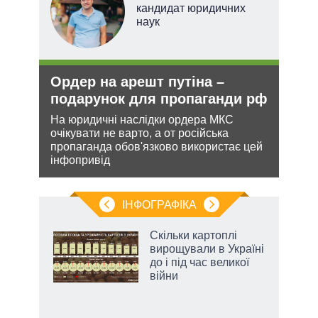
кандидат юридичних
наук
Ордер на арешт путіна –
Укр
подарунок для пропаганди рф
дец
теп
На юридичні наслідки ордера МКС
очікувати не варто, а от російська
кова
Деце
пропаганда обов'язково використає цей
ру –
дозво
інфопривід
виве
опал
ІНФОГРАФІКА
 5
Скільки картоплі
вго
вирощували в Україні
до і під час великої
війни