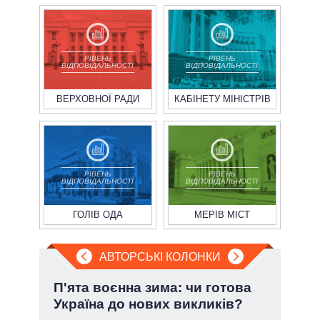
РІВЕНЬ
РІВЕНЬ
ВІДПОВІДАЛЬНОСТІ
ВІДПОВІДАЛЬНОСТІ
ВЕРХОВНОЇ РАДИ
КАБІНЕТУ МІНІСТРІВ
РІВЕНЬ
РІВЕНЬ
ВІДПОВІДАЛЬНОСТІ
ВІДПОВІДАЛЬНОСТІ
ГОЛІВ ОДА
МЕРІВ МІСТ
АВТОРСЬКІ КОЛОНКИ
і
П'ята воєнна зима: чи готова
Пол
ї
Україна до нових викликів?
чи 