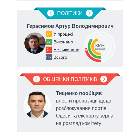
ПОЛIТИКИ
Герасимов Артур Володимирович
Ти
У процесі
46
43
Виконано
35
37
35%
Не виконано
24
виконано
22
Всього
107
ОБІЦЯНКИ ПОЛІТИКІВ
в
Тищенко пообіцяв
внести пропозиції щодо
до
розблокування портів
Одеси та експорту зерна
на розгляд комітету
прот
«Ва