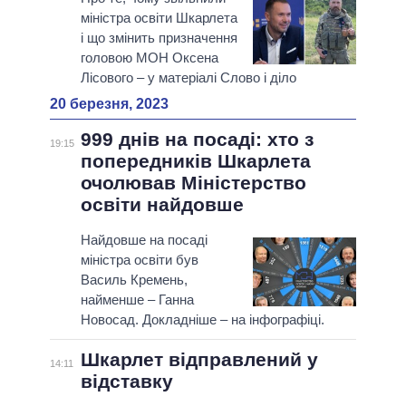
міністра освіти Шкарлета
і що змінить призначення
головою МОН Оксена
Лісового – у матеріалі Слово і діло
20 березня, 2023
999 днів на посаді: хто з
19:15
попередників Шкарлета
очолював Міністерство
освіти найдовше
Найдовше на посаді
міністра освіти був
Василь Кремень,
найменше – Ганна
Новосад. Докладніше – на інфографіці.
Шкарлет відправлений у
14:11
відставку