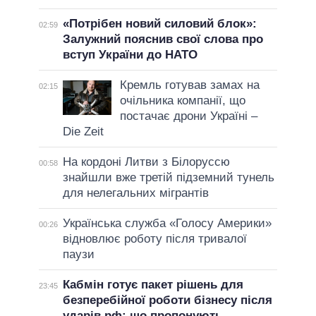
«Потрібен новий силовий блок»:
02:59
Залужний пояснив свої слова про
вступ України до НАТО
Кремль готував замах на
02:15
очільника компанії, що
постачає дрони Україні –
Die Zeit
На кордоні Литви з Білоруссю
00:58
знайшли вже третій підземний тунель
для нелегальних мігрантів
Українська служба «Голосу Америки»
00:26
відновлює роботу після тривалої
паузи
Кабмін готує пакет рішень для
23:45
безперебійної роботи бізнесу після
ударів рф: що пропонують