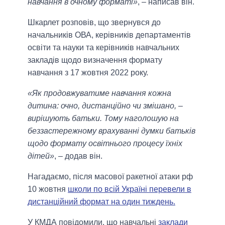
навчання в очному форматі»
, – написав він.
Шкарлет розповів, що звернувся до
начальників ОВА, керівників департаментів
освіти та науки та керівників навчальних
закладів щодо визначення формату
навчання з 17 жовтня 2022 року.
«Як продовжуватиме навчання кожна
дитина: очно, дистанційно чи змішано, –
вирішують батьки. Тому наголошую на
беззастережному врахуванні думки батьків
щодо формату освітнього процесу їхніх
дітей»
, – додав він.
Нагадаємо, після масової ракетної атаки рф
10 жовтня
школи по всій Україні перевели в
дистанційний формат на один тиждень.
У КМДА повідомили, що навчальні
заклади