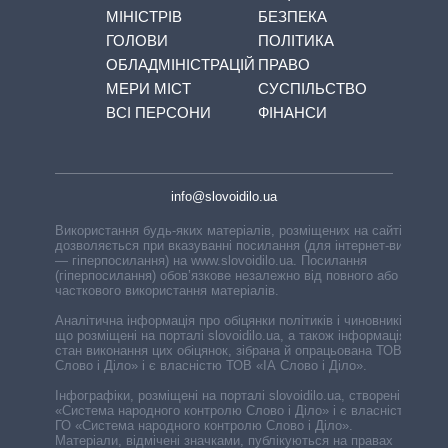
МІНІСТРІВ
БЕЗПЕКА
ГОЛОВИ
ПОЛІТИКА
ОБЛАДМІНІСТРАЦІЙ
ПРАВО
МЕРИ МІСТ
СУСПІЛЬСТВО
ВСІ ПЕРСОНИ
ФІНАНСИ
info@slovoidilo.ua
Використання будь-яких матеріалів, розміщених на сайті,
дозволяється при вказуванні посилання (для інтернет-видань
— гіперпосилання) на www.slovoidilo.ua. Посилання
(гіперпосилання) обов’язкове незалежно від повного або
часткового використання матеріалів.
Аналітична інформація про обіцянки політиків і чиновників,
що розміщені на порталі slovoidilo.ua, а також інформація про
стан виконання цих обіцянок, зібрана й опрацьована ТОВ «ІА
Слово і Діло» і є власністю ТОВ «ІА Слово і Діло».
Інфографіки, розміщені на порталі slovoidilo.ua, створені ГО
«Система народного контролю Слово і Діло» і є власністю
ГО «Система народного контролю Слово і Діло».
Матеріали, відмічені значками, публікуються на правах