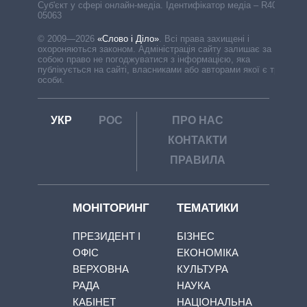
Cуб'єкт у сфері онлайн-медіа. Ідентифікатор медіа – R40-
05063
© 2009—2026
«Слово і Діло»
.
Всі права захищені і
охороняються законом. Адміністрація сайту залишає за
собою право не погоджуватися з інформацією, яка
публікується на сайті, власниками або авторами якої є треті
особи.
УКР
РОС
ПРО НАС
КОНТАКТИ
ПРАВИЛА
МОНІТОРИНГ
ТЕМАТИКИ
ПРЕЗИДЕНТ І
БІЗНЕС
ОФІС
ЕКОНОМІКА
ВЕРХОВНА
КУЛЬТУРА
РАДА
НАУКА
КАБІНЕТ
НАЦІОНАЛЬНА