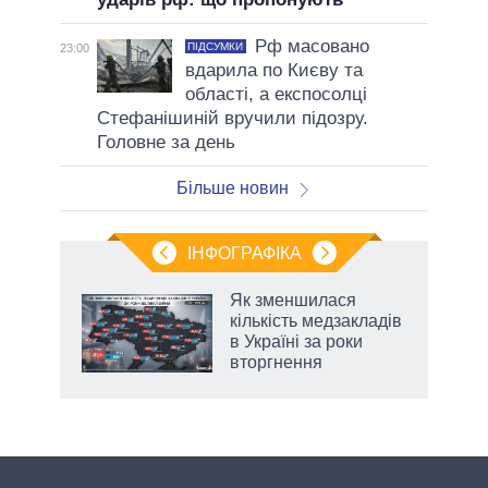
Рф масовано
ПІДСУМКИ
23:00
вдарила по Києву та
області, а експосолці
Стефанішиній вручили підозру.
Головне за день
Більше новин
ІНФОГРАФІКА
нтів:
Як зменшилася
 і
кількість медзакладів
nAI
в Україні за роки
вторгнення