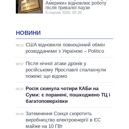
Америки» відновлює роботу
після тривалої паузи
6 серпня 2026, 00:26
НОВИНИ
США відновили повноцінний обмін
09:12
розвідданими з Україною – Politico
Після нічної атаки дронів у
04:57
російському Ярославлі спалахнули
пожежі: що відомо
Росія скинула чотири КАБи на
04:37
Суми: є поранені, пошкоджено ТЦ і
багатоповерхівки
Затемнення Сонця скоротить
03:59
виробництво електроенергії в ЄС
майже на 10 ГВт