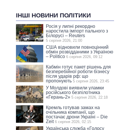
ІНШІ НОВИНИ ПОЛІТИКИ
Росія у липні рекордно
наростила імпорт пального з
Білорусі – Reuters
5 серпня 2026, 21:00
США відновили повноцінний
обмін розвідданими з Україною
– Politico
6 серпня 2026, 09:12
Кабмін готує пакет рішень для
безперебійної роботи бізнесу
після ударів рф: що
пропонують
5 серпня 2026, 23:45
У Молдові виявили уламки
російського безпілотника
«Герань-2»
5 серпня 2026, 22:18
Кремль готував замах на
очільника компанії, що
постачає дрони Україні – Die
Zeit
6 серпня 2026, 02:15
Українська служба «Голосу