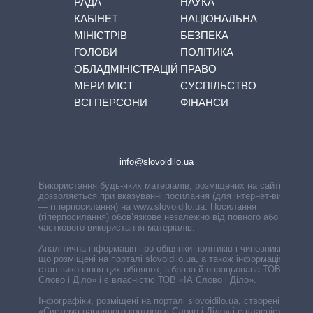
РАДА
НАУКА
КАБІНЕТ
НАЦІОНАЛЬНА
МІНІСТРІВ
БЕЗПЕКА
ГОЛОВИ
ПОЛІТИКА
ОБЛАДМІНІСТРАЦІЙ
ПРАВО
МЕРИ МІСТ
СУСПІЛЬСТВО
ВСІ ПЕРСОНИ
ФІНАНСИ
info@slovoidilo.ua
Використання будь-яких матеріалів, розміщених на сайті,
дозволяється при вказуванні посилання (для інтернет-видань
— гіперпосилання) на www.slovoidilo.ua. Посилання
(гіперпосилання) обов’язкове незалежно від повного або
часткового використання матеріалів.
Аналітична інформація про обіцянки політиків і чиновників,
що розміщені на порталі slovoidilo.ua, а також інформація про
стан виконання цих обіцянок, зібрана й опрацьована ТОВ «ІА
Слово і Діло» і є власністю ТОВ «ІА Слово і Діло».
Інфографіки, розміщені на порталі slovoidilo.ua, створені ГО
«Система народного контролю Слово і Діло» і є власністю