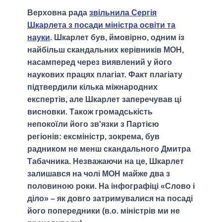
Верховна рада
звільнила Сергія
Шкарлета з посади міністра освіти та
науки
. Шкарлет був, ймовірно, одним із
найбільш скандальних керівників МОН,
насамперед через виявлений у його
наукових працях плагіат. Факт плагіату
підтвердили кілька міжнародних
експертів, але Шкарлет заперечував ці
висновки. Також громадськість
непокоїли його зв'язки з Партією
регіонів: ексміністр, зокрема, був
радником не менш скандального Дмитра
Табачника. Незважаючи на це, Шкарлет
залишався на чолі МОН майже два з
половиною роки. На інфографіці «Слово і
діло» – як довго затримувалися на посаді
його попередники (в.о. міністрів ми не