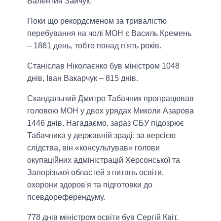
Валентин Зайчук.
Поки що рекордсменом за тривалістю
перебування на чолі МОН є Василь Кремень
– 1861 день, тобто понад п'ять років.
Станіслав Ніколаєнко був міністром 1048
днів, Іван Вакарчук – 815 днів.
Скандальний Дмитро Табачник пропрацював
головою МОН у двох урядах Миколи Азарова
1446 днів. Нагадаємо, зараз СБУ підозрює
Табачника у державній зраді: за версією
слідства, він «консультував» голови
окупаційних адміністрацій Херсонської та
Запорізької областей з питань освіти,
охорони здоров'я та підготовки до
псевдореферендуму.
778 днів міністром освіти був Сергій Квіт.