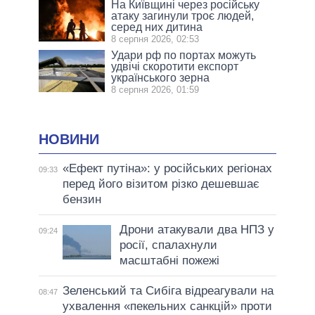
На Київщині через російську
атаку загинули троє людей,
серед них дитина
8 серпня 2026, 02:53
Удари рф по портах можуть
удвічі скоротити експорт
українського зерна
8 серпня 2026, 01:59
НОВИНИ
«Ефект путіна»: у російських регіонах
09:33
перед його візитом різко дешевшає
бензин
Дрони атакували два НПЗ у
09:24
росії, спалахнули
масштабні пожежі
Зеленський та Сибіга відреагували на
08:47
ухвалення «пекельних санкцій» проти