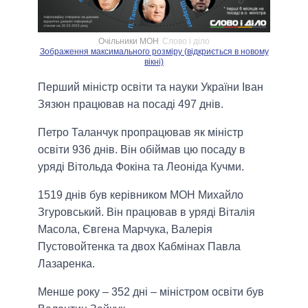
Очільники МОН
Слово і діло
Зображення максимального розміру (відкриється в новому
вікні)
Перший міністр освіти та науки України Іван
Зязюн працював на посаді 497 днів.
Петро Таланчук пропрацював як міністр
освіти 936 днів. Він обіймав цю посаду в
уряді Вітольда Фокіна та Леоніда Кучми.
1519 днів був керівником МОН Михайло
Згуровський. Він працював в уряді Віталія
Масола, Євгена Марчука, Валерія
Пустовойтенка та двох Кабмінах Павла
Лазаренка.
Менше року – 352 дні – міністром освіти був