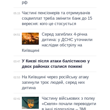
рф
Частині пенсіонерів та отримувачів
05:15
соцвиплат треба змінити банк до 15
вересня: кого це стосується
Серед загиблих 4-річна
04:51
дитина: у ДСНС уточнили
наслідки обстрілу на
Київщині
У Києві після атаки балістикою у
03:47
двох районах сталися пожежі
На Київщині через російську атаку
02:53
загинули троє людей, серед них
дитина
Частину військових з полку
02:41
«Скеля» почали переводити
в інші підрозділи – ЗМІ