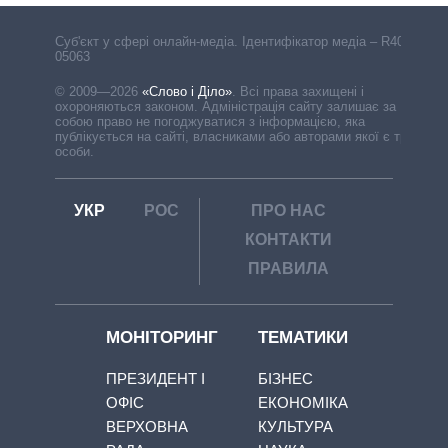
Cуб'єкт у сфері онлайн-медіа. Ідентифікатор медіа – R40-
05063
© 2009—2026
«Слово і Діло»
.
Всі права захищені і
охороняються законом. Адміністрація сайту залишає за
собою право не погоджуватися з інформацією, яка
публікується на сайті, власниками або авторами якої є треті
особи.
УКР
РОС
ПРО НАС
КОНТАКТИ
ПРАВИЛА
МОНІТОРИНГ
ТЕМАТИКИ
ПРЕЗИДЕНТ І
БІЗНЕС
ОФІС
ЕКОНОМІКА
ВЕРХОВНА
КУЛЬТУРА