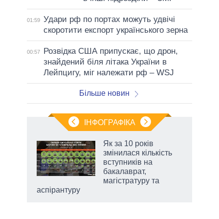
Удари рф по портах можуть удвічі
01:59
скоротити експорт українського зерна
Розвідка США припускає, що дрон,
00:57
знайдений біля літака України в
Лейпцигу, міг належати рф – WSJ
Більше новин
ІНФОГРАФІКА
 як
Як за 10 років
и за
змінилася кількість
вступників на
2027-
бакалаврат,
магістратуру та
аспірантуру