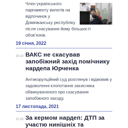
Член українського
парламенту вилетів на
відпочинок у
Домініканську республіку
після скасування йому більшості
обов'язків.
19 січня, 2022
ВАКС не скасував
16:10
запобіжний захід помічнику
нардепа Юрченка
Антикорупційний суд розглянув і відмовив у
задоволенні клопотання захисника
обвинуваченого про скасування
запобіжного заходу.
17 листопада, 2021
За кермом нардеп: ДТП за
12:20
участю нинішніх та