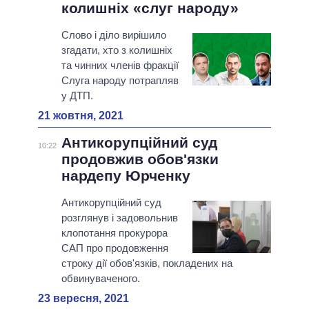
колишніх «слуг народу»
Слово і діло вирішило
згадати, хто з колишніх
та чинних членів фракції
Слуга народу потрапляв
у ДТП.
21 жовтня, 2021
Антикорупційний суд
10:22
продовжив обов'язки
нардепу Юрченку
Антикорупційний суд
розглянув і задовольнив
клопотання прокурора
САП про продовження
строку дії обов'язків, покладених на
обвинуваченого.
23 вересня, 2021