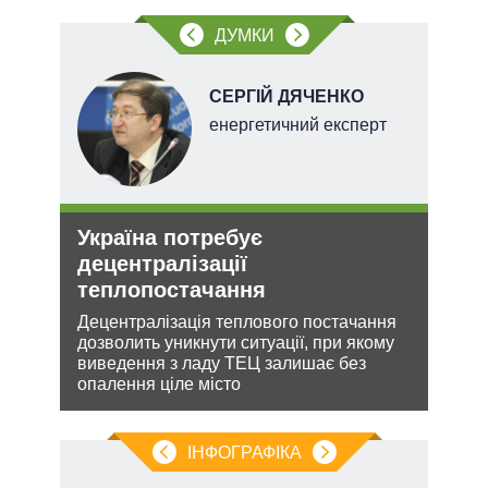
ДУМКИ
СЕРГІЙ ДЯЧЕНКО
енергетичний експерт
Україна потребує
Орд
О та
децентралізації
под
теплопостачання
На ю
очіку
Децентралізація теплового постачання
проп
дозволить уникнути ситуації, при якому
інфо
лютно
виведення з ладу ТЕЦ залишає без
опалення ціле місто
ІНФОГРАФІКА