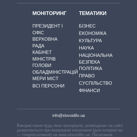
МОНІТОРИНГ
ТЕМАТИКИ
ПРЕЗИДЕНТ І
БІЗНЕС
ОФІС
ЕКОНОМІКА
ВЕРХОВНА
КУЛЬТУРА
РАДА
НАУКА
КАБІНЕТ
НАЦІОНАЛЬНА
МІНІСТРІВ
БЕЗПЕКА
ГОЛОВИ
ПОЛІТИКА
ОБЛАДМІНІСТРАЦІЙ
ПРАВО
МЕРИ МІСТ
СУСПІЛЬСТВО
ВСІ ПЕРСОНИ
ФІНАНСИ
info@slovoidilo.ua
Використання будь-яких матеріалів, розміщених на сайті,
дозволяється при вказуванні посилання (для інтернет-видань
— гіперпосилання) на www.slovoidilo.ua. Посилання