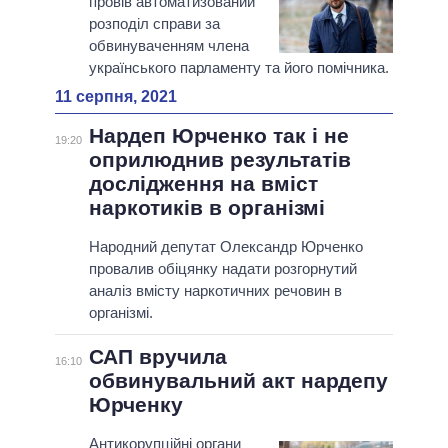
провів автоматизований
розподіл справи за
обвинуваченням члена
українського парламенту та його помічника.
11 серпня, 2021
Нардеп Юрченко так і не
19:20
оприлюднив результатів
дослідження на вміст
наркотиків в організмі
Народний депутат Олександр Юрченко
провалив обіцянку надати розгорнутий
аналіз вмісту наркотичних речовин в
організмі.
САП вручила
16:10
обвинувальний акт нардепу
Юрченку
Антикорупційні органи