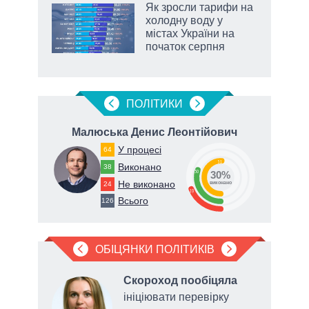
Як зросли тарифи на
раїні
холодну воду у
ої
містах України на
початок серпня
ПОЛIТИКИ
вич
Малюська Денис Леонтійович
Ге
У процесі
64
51
Виконано
38
30
30%
Не виконано
24
виконано
19
Всього
126
ОБІЦЯНКИ ПОЛІТИКІВ
о
Скороход пообіцяла
ініціювати перевірку