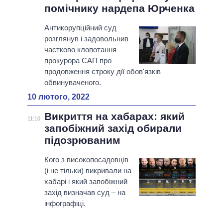
помічнику нардепа Юрченка
Антикорупційний суд
розглянув і задовольнив
частково клопотання
прокурора САП про
продовження строку дії обов'язків
обвинуваченого.
10 лютого, 2022
Викриття на хабарах: який
11:10
запобіжний захід обирали
підозрюваним
Кого з високопосадовців
(і не тільки) викривали на
хабарі і який запобіжний
захід визначав суд – на
інфографіці.