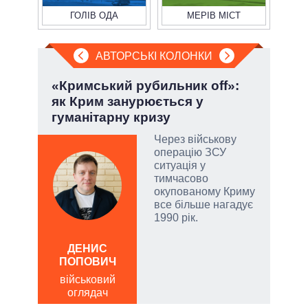
ГОЛІВ ОДА
МЕРІВ МІСТ
АВТОРСЬКІ КОЛОНКИ
«Кримський рубильник off»:
Ево
як Крим занурюється у
пер
гуманітарну кризу
Дра
Через військову
огли
операцію ЗСУ
 на
ситуація у
іри
тимчасово
окупованому Криму
все більше нагадує
1990 рік.
ДЕНИС
Д
ПОПОВИЧ
ПО
військовий
ві
оглядач
о