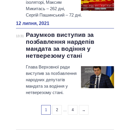
ізоляторі, Максим
Микитась – 262 дні,
Сергій Пашинський – 72 дні.
12 липня, 2021
Разумков виступив за
13:31
позбавлення нардепів
мандата за водіння у
нетверезому стані
Глава Верховної ради
виступив за позбавлення
народних депутатів
мандата за водіння у
нетверезому стані.
1
2
...
4
→