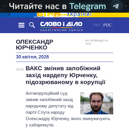
2378
УКР
РОС
НОВИНИ
ОЛЕКСАНДР
всі публікації по
тегу
ЮРЧЕНКО
ОБIЦЯНКИ
СТРІЧКА
ПОЛІТИКА
30 квітня, 2026
ПОДІЇ
ЕКОНОМІКА
ПОЛIТИКИ
ВАКС змінив запобіжний
18:55
СТАТТІ
СУСПІЛЬСТВО
захід нардепу Юрченку,
ІНФОГРАФІКА
ДУМКИ
СВІТ
УСІ ПОЛІТИКИ
підозрюваному в корупції
ОГЛЯДИ
ПРЕЗИДЕНТ І ОФІС
ВІДЕО
Антикорупційний суд
ДАЙДЖЕСТИ
ВЕРХОВНА РАДА
змінив запобіжний захід
ПІДТРИМАТИ
КАБІНЕТ МІНІСТРІВ
народному депутату від
партії Слуга народу
ГОЛОВИ ОБЛАДМІНІСТРАЦІЙ
ПОРІВНЯННЯ ПОЛІТИКІВ
Олександру Юрченку, якого звинувачують
МЕРИ МІСТ
у хабарництві.