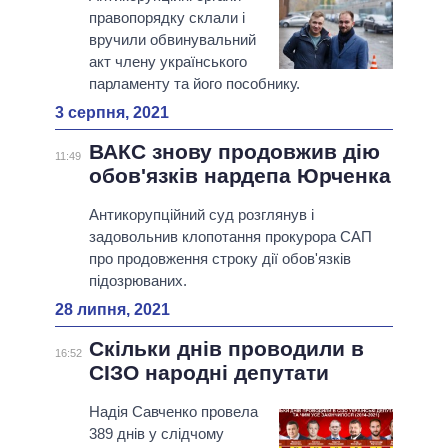
правопорядку склали і
вручили обвинувальний
акт члену українського
парламенту та його пособнику.
3 серпня, 2021
ВАКС знову продовжив дію
11:49
обов'язків нардепа Юрченка
Антикорупційний суд розглянув і
задовольнив клопотання прокурора САП
про продовження строку дії обов'язків
підозрюваних.
28 липня, 2021
Скільки днів проводили в
16:52
СІЗО народні депутати
Надія Савченко провела
389 днів у слідчому