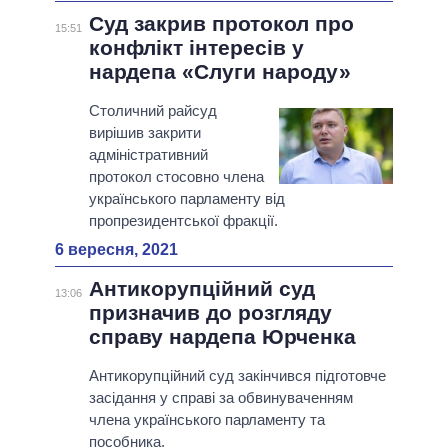
Суд закрив протокол про
15:51
конфлікт інтересів у
нардепа «Слуги народу»
Столичний райсуд
вирішив закрити
адміністративний
протокол стосовно члена
українського парламенту від
пропрезидентської фракції.
6 вересня, 2021
Антикорупційний суд
13:06
призначив до розгляду
справу нардепа Юрченка
Антикорупційний суд закінчився підготовче
засідання у справі за обвинуваченням
члена українського парламенту та
пособника.