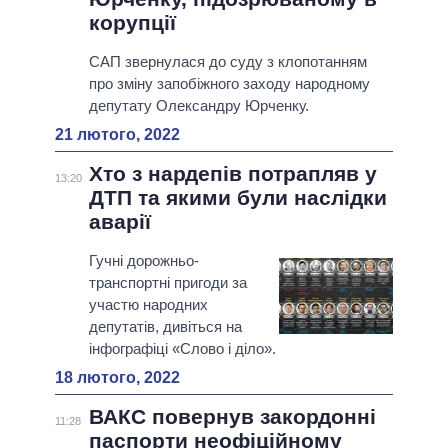
корупції
САП звернулася до суду з клопотанням
про зміну запобіжного заходу народному
депутату Олександру Юрченку.
21 лютого, 2022
Хто з нардепів потрапляв у
13:20
ДТП та якими були наслідки
аварії
Гучні дорожньо-
транспортні пригоди за
участю народних
депутатів, дивіться на
інфографіці «Слово і діло».
18 лютого, 2022
ВАКС повернув закордонні
11:28
паспорти неофіційному