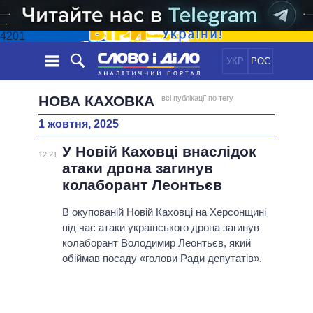
4201
УКР
РОС
НОВИНИ
НОВА КАХОВКА
всі публікації по тегу
1 жовтня, 2025
ОБIЦЯНКИ
СТРІЧКА
ПОЛІТИКА
У Новій Каховці внаслідок
ПОДІЇ
ЕКОНОМІКА
12:21
ПОЛIТИКИ
атаки дрона загинув
СТАТТІ
СУСПІЛЬСТВО
колаборант Леонтьєв
ІНФОГРАФІКА
ДУМКИ
СВІТ
УСІ ПОЛІТИКИ
ОГЛЯДИ
В окупованій Новій Каховці на Херсонщині
ПРЕЗИДЕНТ І ОФІС
ВІДЕО
під час атаки українського дрона загинув
ДАЙДЖЕСТИ
ВЕРХОВНА РАДА
колаборант Володимир Леонтьєв, який
ПІДТРИМАТИ
КАБІНЕТ МІНІСТРІВ
обіймав посаду «голови Ради депутатів».
ГОЛОВИ ОБЛАДМІНІСТРАЦІЙ
ПОРІВНЯННЯ ПОЛІТИКІВ
МЕРИ МІСТ