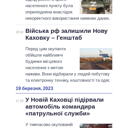
населеного пункту була
оприлюднена внаслідок
некоректного використання наявних даних.
Війська рф залишили Нову
18:42
Каховку – Генштаб
Перед цим окупанти
обійшли найближчі
будинки місцевого
населення з метою
наживи. Вони відбирали у людей побутову
та електронну техніку, коштовності та одяг.
19 березня, 2023
У Новій Каховці підірвали
17:29
автомобіль командира
«патрульної служби»
У тимчасово окупованій