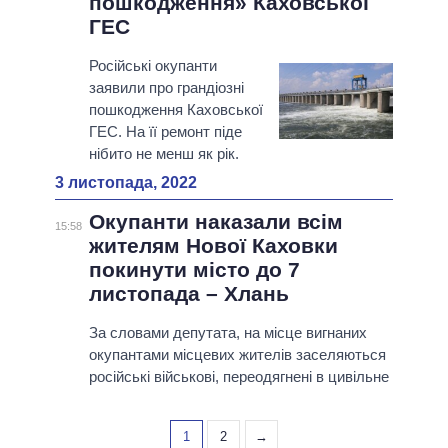
пошкодження» Каховської
ГЕС
Російські окупанти
заявили про грандіозні
пошкодження Каховської
ГЕС. На її ремонт піде
нібито не менш як рік.
3 листопада, 2022
Окупанти наказали всім
15:58
жителям Нової Каховки
покинути місто до 7
листопада – Хлань
За словами депутата, на місце вигнаних
окупантами місцевих жителів заселяються
російські військові, переодягнені в цивільне
1
2
→