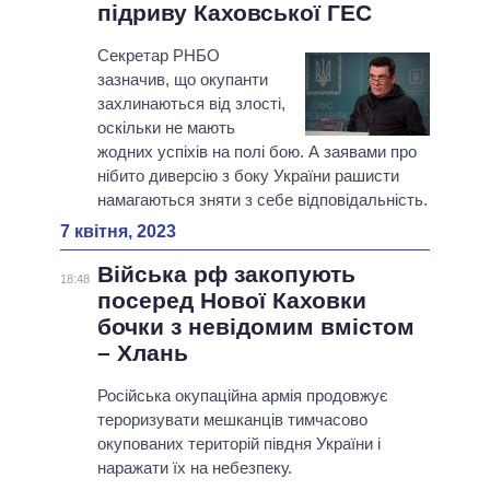
підриву Каховської ГЕС
Секретар РНБО
зазначив, що окупанти
захлинаються від злості,
оскільки не мають
жодних успіхів на полі бою. А заявами про
нібито диверсію з боку України рашисти
намагаються зняти з себе відповідальність.
7 квітня, 2023
Війська рф закопують
18:48
посеред Нової Каховки
бочки з невідомим вмістом
– Хлань
Російська окупаційна армія продовжує
тероризувати мешканців тимчасово
окупованих територій півдня України і
наражати їх на небезпеку.