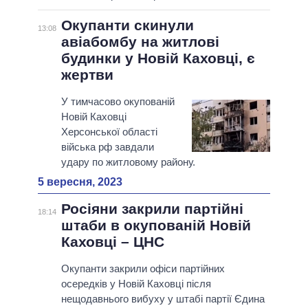
Окупанти скинули
13:08
авіабомбу на житлові
будинки у Новій Каховці, є
жертви
У тимчасово окупованій
Новій Каховці
Херсонської області
війська рф завдали
удару по житловому району.
5 вересня, 2023
Росіяни закрили партійні
18:14
штаби в окупованій Новій
Каховці – ЦНС
Окупанти закрили офіси партійних
осередків у Новій Каховці після
нещодавнього вибуху у штабі партії Єдина