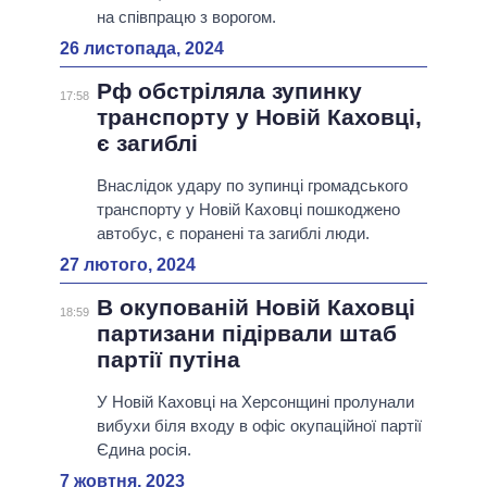
на співпрацю з ворогом.
26 листопада, 2024
Рф обстріляла зупинку
17:58
транспорту у Новій Каховці,
є загиблі
Внаслідок удару по зупинці громадського
транспорту у Новій Каховці пошкоджено
автобус, є поранені та загиблі люди.
27 лютого, 2024
В окупованій Новій Каховці
18:59
партизани підірвали штаб
партії путіна
У Новій Каховці на Херсонщині пролунали
вибухи біля входу в офіс окупаційної партії
Єдина росія.
7 жовтня, 2023