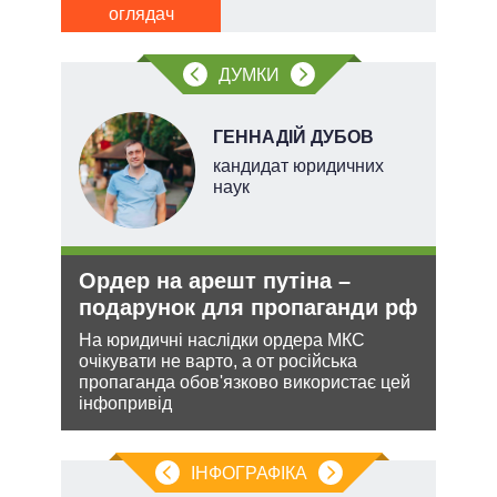
оглядач
ДУМКИ
ГЕННАДІЙ ДУБОВ
ерт
кандидат юридичних
наук
Ордер на арешт путіна –
Рез
подарунок для пропаганди рф
реж
рек
На юридичні наслідки ордера МКС
очікувати не варто, а от російська
ання
Попр
пропаганда обов'язково використає цей
кому
до ви
інфопривід
це д
ІНФОГРАФІКА