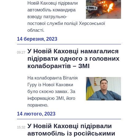
Новій Каховці підірвали
автомобіль командира
взводу патрульно-
постової служби поліції Херсонської
області.
14 березня, 2023
У Новій Каховці намагалися
09:27
підірвати одного з головних
колаборантів – ЗМІ
На колаборанта Віталія
Гуру із Нової Каховки
було скоєно замах. За
інформацією ЗМІ, його
поранено.
14 лютого, 2023
У Новій Каховці підірвали
15:32
автомобіль із російськими