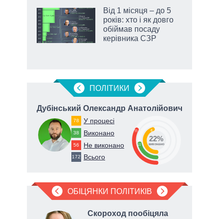
жет
Від 1 місяця – до 5
років: хто і як довго
ків
обіймав посаду
керівника СЗР
ПОЛIТИКИ
вич
Дубінський Олександр Анатолійович
К
У процесі
78
45
33
Виконано
38
22%
Не виконано
56
22
виконано
Всього
172
ОБІЦЯНКИ ПОЛІТИКІВ
о
Скороход пообіцяла