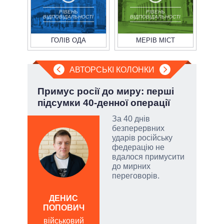
РІВЕНЬ
РІВЕНЬ
ВІДПОВІДАЛЬНОСТІ
ВІДПОВІДАЛЬНОСТІ
ГОЛІВ ОДА
МЕРІВ МІСТ
АВТОРСЬКІ КОЛОНКИ
»:
Примус росії до миру: перші
Зел
підсумки 40-денної операції
Кол
За 40 днів
безперервних
ударів російську
емно
федерацію не
ові
вдалося примусити
до мирних
їні
переговорів.
ДЕНИС
ЛЕОН
ПОПОВИЧ
по
військовий
о