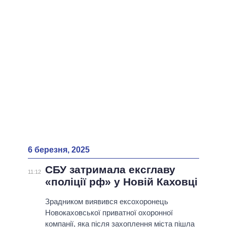
ВСІ ПЕРСОНИ
6 березня, 2025
СБУ затримала ексглаву
11:12
«поліції рф» у Новій Каховці
Зрадником виявився ексохоронець
Новокаховської приватної охоронної
компанії, яка після захоплення міста пішла