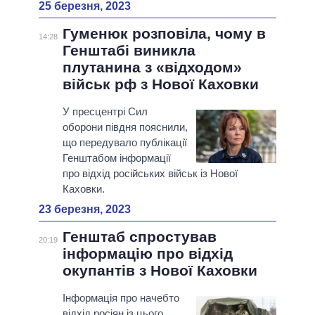
25 березня, 2023
Гуменюк розповіла, чому в
14:28
Генштабі виникла
плутанина з «відходом»
військ рф з Нової Каховки
У пресцентрі Сил
оборони півдня пояснили,
що передувало публікації
Генштабом інформації
про відхід російських військ із Нової
Каховки.
23 березня, 2023
Генштаб спростував
20:19
інформацію про відхід
окупантів з Нової Каховки
Інформація про начебто
відхід росіян із цього