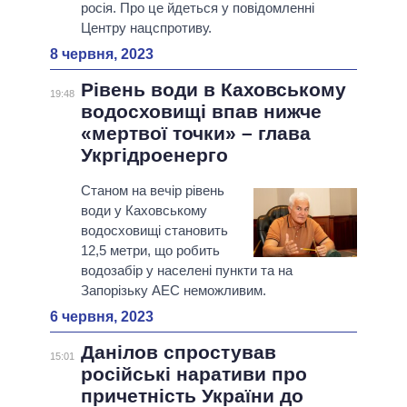
росія. Про це йдеться у повідомленні
Центру нацспротиву.
8 червня, 2023
Рівень води в Каховському
19:48
водосховищі впав нижче
«мертвої точки» – глава
Укргідроенерго
Станом на вечір рівень
води у Каховському
водосховищі становить
12,5 метри, що робить
водозабір у населені пункти та на
Запорізьку АЕС неможливим.
6 червня, 2023
Данілов спростував
15:01
російські наративи про
причетність України до