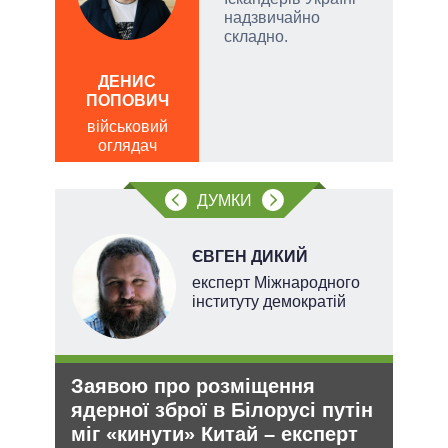
надзвичайно
складно.
ДЕНИС
Д
ПОПОВИЧ
ПО
військовий
ві
оглядач
о
ДУМКИ
НОВ
ЄВГЕН ДИКИЙ
експерт Міжнародного
інституту демократій
Заявою про розміщення
Орд
ядерної зброї в Білорусі путін
под
міг «кинути» Китай – експерт
На ю