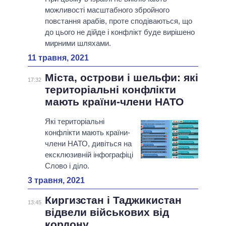
можливості масштабного збройного
повстання арабів, проте сподіваються, що
до цього не дійде і конфлікт буде вирішено
мирними шляхами.
11 травня, 2021
Міста, острови і шельфи: які
17:32
територіальні конфлікти
мають країни-члени НАТО
Які територіальні
конфлікти мають країни-
члени НАТО, дивіться на
ексклюзивній інфографіці
Слово і діло.
3 травня, 2021
Киргизстан і Таджикистан
13:45
відвели військових від
кордону