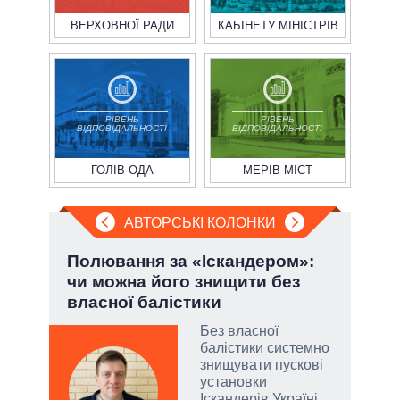
ВЕРХОВНОЇ РАДИ
КАБІНЕТУ МІНІСТРІВ
РІВЕНЬ
РІВЕНЬ
ВІДПОВІДАЛЬНОСТІ
ВІДПОВІДАЛЬНОСТІ
ГОЛІВ ОДА
МЕРІВ МІСТ
АВТОРСЬКІ КОЛОНКИ
і
Полювання за «Іскандером»:
Ево
ї
чи можна його знищити без
пер
власної балістики
Дра
Без власної
у
балістики системно
знищувати пускові
сити
установки
Іскандерів Україні