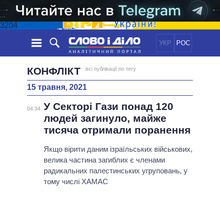
3204
УКР
РОС
НОВИНИ
КОНФЛІКТ
всі публікації по тегу
15 травня, 2021
ОБIЦЯНКИ
СТРІЧКА
ПОЛІТИКА
У Секторі Гази понад 120
ПОДІЇ
ЕКОНОМІКА
04:34
ПОЛIТИКИ
людей загинуло, майже
СТАТТІ
СУСПІЛЬСТВО
тисяча отримали поранення
ІНФОГРАФІКА
ДУМКИ
СВІТ
УСІ ПОЛІТИКИ
ОГЛЯДИ
Якщо вірити даним ізраїльських військових,
ПРЕЗИДЕНТ І ОФІС
ВІДЕО
велика частина загиблих є членами
ДАЙДЖЕСТИ
ВЕРХОВНА РАДА
радикальних палестинських угруповань, у
ПІДТРИМАТИ
КАБІНЕТ МІНІСТРІВ
тому числі ХАМАС
ГОЛОВИ ОБЛАДМІНІСТРАЦІЙ
ПОРІВНЯННЯ ПОЛІТИКІВ
МЕРИ МІСТ