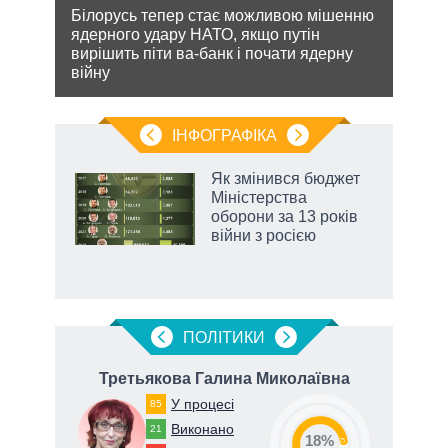
очіку
кова
Білорусь тепер стає можливою мішенню
проп
ру –
ядерного удару НАТО, якщо путін
інфо
вирішить піти ва-банк і почати ядерну
війну
ІНФОГРАФІКА
 5
Як змінився бюджет
вго
Міністерства
оборони за 13 років
війни з росією
ПОЛIТИКИ
Третьякова Галина Миколаївна
Ге
У процесі
85
Виконано
21
18%
73