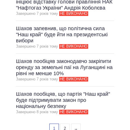
ініціює відставку голови правління НАК
"Нафтогаз України" Андрія Коболєва
Завершено 7 рокiв тому
НЕ ВИКОНАНО
Шахов запевнив, що політична сила
"Наш край" буде йти на президентські
вибори
Завершено 7 рокiв тому
НЕ ВИКОНАНО
Шахов пообіцяв законодавчо закріпити
оренду за земельні паї на Луганщині на
рівні не менше 10%
Завершено 7 рокiв тому
НЕ ВИКОНАНО
Шахов пообіцяв, що партія "Наш край"
буде підтримувати закон про
національну безпеку
Завершено 8 рокiв тому
НЕ ВИКОНАНО
1
2
→