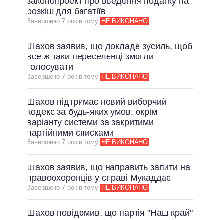
законопроект про введення податку на
розкіш для багатіїв
Завершено 7 рокiв тому
НЕ ВИКОНАНО
Шахов заявив, що докладе зусиль, щоб
все ж таки переселенці змогли
голосувати
Завершено 7 рокiв тому
НЕ ВИКОНАНО
Шахов підтримає новий виборчий
кодекс за будь-яких умов, окрім
варіанту системи за закритими
партійними списками
Завершено 7 рокiв тому
НЕ ВИКОНАНО
Шахов заявив, що направить запити на
правоохоронців у справі Мукаддас
Завершено 7 рокiв тому
НЕ ВИКОНАНО
Шахов повідомив, що партія "Наш край"