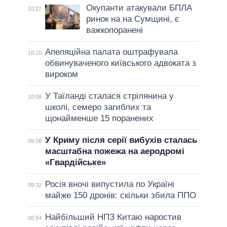
Окупанти атакували БПЛА
10:27
ринок на на Сумщині, є
важкопоранені
Апеляційна палата оштрафувала
10:10
обвинуваченого київського адвоката з
вироком
У Таїланді сталася стрілянина у
10:08
школі, семеро загиблих та
щонайменше 15 поранених
У Криму після серії вибухів сталась
09:58
масштабна пожежа на аеродромі
«Гвардійське»
Росія вночі випустила по Україні
09:32
майже 150 дронів: скільки збила ППО
Найбільший НПЗ Китаю наростив
08:54