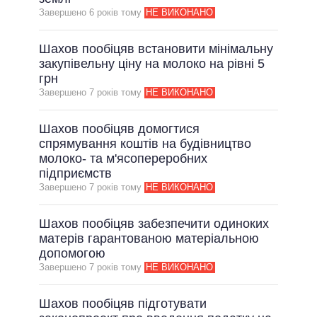
Завершено 6 рокiв тому
НЕ ВИКОНАНО
Шахов пообіцяв встановити мінімальну
закупівельну ціну на молоко на рівні 5
грн
Завершено 7 рокiв тому
НЕ ВИКОНАНО
Шахов пообіцяв домогтися
спрямування коштів на будівництво
молоко- та м'ясопереробних
підприємств
Завершено 7 рокiв тому
НЕ ВИКОНАНО
Шахов пообіцяв забезпечити одиноких
матерів гарантованою матеріальною
допомогою
Завершено 7 рокiв тому
НЕ ВИКОНАНО
Шахов пообіцяв підготувати