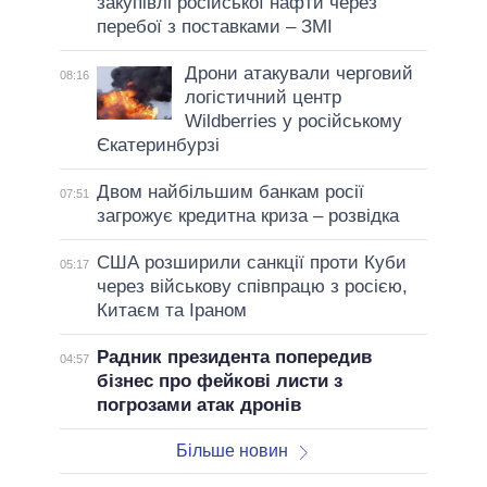
закупівлі російської нафти через
перебої з поставками – ЗМІ
Дрони атакували черговий
08:16
логістичний центр
Wildberries у російському
Єкатеринбурзі
Двом найбільшим банкам росії
07:51
загрожує кредитна криза – розвідка
США розширили санкції проти Куби
05:17
через військову співпрацю з росією,
Китаєм та Іраном
Радник президента попередив
04:57
бізнес про фейкові листи з
погрозами атак дронів
Більше новин