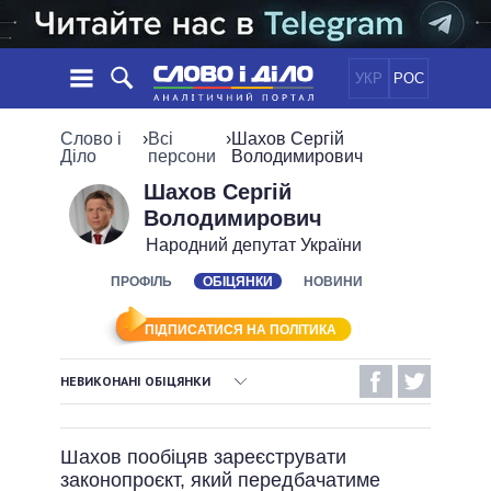
УКР
РОС
НОВИНИ
Слово і
›
Всі
›
Шахов Сергій
Діло
персони
Володимирович
ОБIЦЯНКИ
СТРІЧКА
ПОЛІТИКА
Шахов Сергій
Володимирович
ПОДІЇ
ЕКОНОМІКА
ПОЛIТИКИ
Народний депутат України
СТАТТІ
СУСПІЛЬСТВО
ІНФОГРАФІКА
ПРОФІЛЬ
ОБІЦЯНКИ
НОВИНИ
ДУМКИ
СВІТ
УСІ ПОЛІТИКИ
ОГЛЯДИ
ПРЕЗИДЕНТ І ОФІС
ВІДЕО
ПІДПИСАТИСЯ НА ПОЛІТИКА
ДАЙДЖЕСТИ
ВЕРХОВНА РАДА
ПІДТРИМАТИ
КАБІНЕТ МІНІСТРІВ
НЕВИКОНАНІ ОБІЦЯНКИ
ГОЛОВИ ОБЛАДМІНІСТРАЦІЙ
ВИКОНАНІ ОБІЦЯНКИ
ПОРІВНЯННЯ ПОЛІТИКІВ
МЕРИ МІСТ
Шахов пообіцяв зареєструвати
НЕВИКОНАНІ ОБІЦЯНКИ
ВСІ ПЕРСОНИ
законопроєкт, який передбачатиме