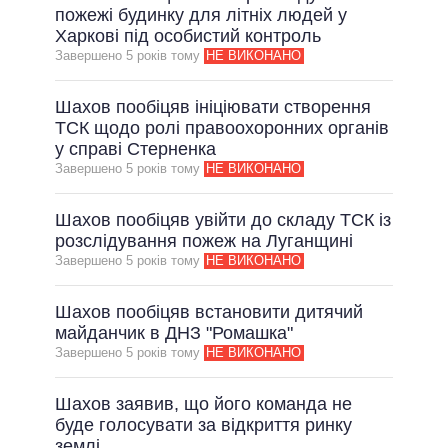
пожежі будинку для літніх людей у
Харкові під особистий контроль
Завершено 5 рокiв тому
НЕ ВИКОНАНО
Шахов пообіцяв ініціювати створення
ТСК щодо ролі правоохоронних органів
у справі Стерненка
Завершено 5 рокiв тому
НЕ ВИКОНАНО
Шахов пообіцяв увійти до складу ТСК із
розслідування пожеж на Луганщині
Завершено 5 рокiв тому
НЕ ВИКОНАНО
Шахов пообіцяв встановити дитячий
майданчик в ДНЗ "Ромашка"
Завершено 5 рокiв тому
НЕ ВИКОНАНО
Шахов заявив, що його команда не
буде голосувати за відкриття ринку
землі