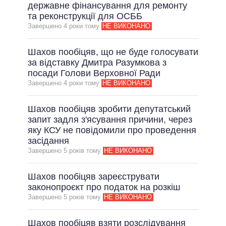
ОБІЦЯНКИ У ПРОЦЕСІ
державне фінансування для ремонту
та реконструкції для ОСББ
ВСІ ОБІЦЯНКИ
Завершено 4 роки тому
НЕ ВИКОНАНО
АРХІВНІ ОБІЦЯНКИ
Шахов пообіцяв, що не буде голосувати
за відставку Дмитра Разумкова з
посади Голови Верховної Ради
Завершено 4 роки тому
НЕ ВИКОНАНО
Шахов пообіцяв зробити депутатський
запит задля з'ясування причини, через
яку КСУ не повідомили про проведення
засідання
Завершено 5 рокiв тому
НЕ ВИКОНАНО
Шахов пообіцяв зареєструвати
законопроєкт про податок на розкіш
Завершено 5 рокiв тому
НЕ ВИКОНАНО
Шахов пообіцяв взяти розслідування