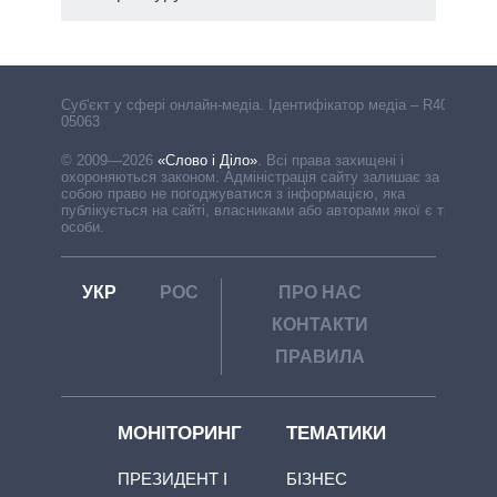
Cуб'єкт у сфері онлайн-медіа. Ідентифікатор медіа – R40-
05063
© 2009—2026
«Слово і Діло»
.
Всі права захищені і
охороняються законом. Адміністрація сайту залишає за
собою право не погоджуватися з інформацією, яка
публікується на сайті, власниками або авторами якої є треті
особи.
УКР
РОС
ПРО НАС
КОНТАКТИ
ПРАВИЛА
МОНІТОРИНГ
ТЕМАТИКИ
ПРЕЗИДЕНТ І
БІЗНЕС