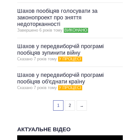
Шахов пообіцяв голосувати за
законопроект про зняття
недоторканності
Завершено 6 рокiв тому
ВИКОНАНО
Шахов у передвиборчій програмі
пообіцяв зупинити війну
Сказано 7 рокiв тому
У ПРОЦЕСІ
Шахов у передвиборчій програмі
пообіцяв об'єднати країну
Сказано 7 рокiв тому
У ПРОЦЕСІ
1
2
→
АКТУАЛЬНЕ ВІДЕО