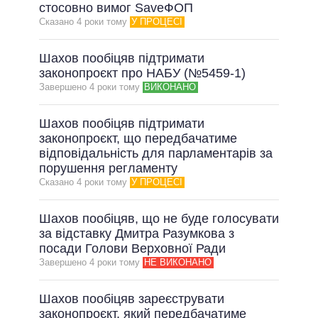
ОБІЦЯНКИ У ПРОЦЕСІ
стосовно вимог SaveФОП
Сказано 4 роки тому
У ПРОЦЕСІ
ВСІ ОБІЦЯНКИ
АРХІВНІ ОБІЦЯНКИ
Шахов пообіцяв підтримати
законопроєкт про НАБУ (№5459-1)
Завершено 4 роки тому
ВИКОНАНО
Шахов пообіцяв підтримати
законопроєкт, що передбачатиме
відповідальність для парламентарів за
порушення регламенту
Сказано 4 роки тому
У ПРОЦЕСІ
Шахов пообіцяв, що не буде голосувати
за відставку Дмитра Разумкова з
посади Голови Верховної Ради
Завершено 4 роки тому
НЕ ВИКОНАНО
Шахов пообіцяв зареєструвати
законопроєкт, який передбачатиме