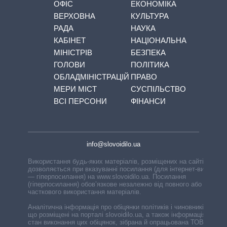
ОФІС
ЕКОНОМІКА
ВЕРХОВНА
КУЛЬТУРА
РАДА
НАУКА
КАБІНЕТ
НАЦІОНАЛЬНА
МІНІСТРІВ
БЕЗПЕКА
ГОЛОВИ
ПОЛІТИКА
ОБЛАДМІНІСТРАЦІЙ
ПРАВО
МЕРИ МІСТ
СУСПІЛЬСТВО
ВСІ ПЕРСОНИ
ФІНАНСИ
info@slovoidilo.ua
Використання будь-яких матеріалів, розміщених на сайті,
дозволяється при вказуванні посилання (для інтернет-видань
— гіперпосилання) на www.slovoidilo.ua. Посилання
(гіперпосилання) обов’язкове незалежно від повного або
часткового використання матеріалів.
Аналітична інформація про обіцянки політиків і чиновників,
що розміщені на порталі slovoidilo.ua, а також інформація про
стан виконання цих обіцянок, зібрана й опрацьована ТОВ «ІА