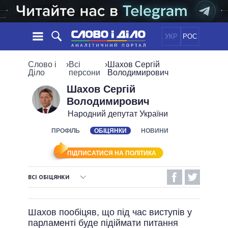
УКР
РОС
НОВИНИ
Слово і
›
Всі
›
Шахов Сергій
Діло
персони
Володимирович
ОБIЦЯНКИ
СТРІЧКА
ПОЛІТИКА
Шахов Сергій
Володимирович
ПОДІЇ
ЕКОНОМІКА
ПОЛIТИКИ
Народний депутат України
СТАТТІ
СУСПІЛЬСТВО
ІНФОГРАФІКА
ПРОФІЛЬ
ОБІЦЯНКИ
НОВИНИ
ДУМКИ
СВІТ
УСІ ПОЛІТИКИ
ОГЛЯДИ
ПРЕЗИДЕНТ І ОФІС
ВІДЕО
ПІДПИСАТИСЯ НА ПОЛІТИКА
ДАЙДЖЕСТИ
ВЕРХОВНА РАДА
ПІДТРИМАТИ
КАБІНЕТ МІНІСТРІВ
ВСІ ОБІЦЯНКИ
ГОЛОВИ ОБЛАДМІНІСТРАЦІЙ
ВИКОНАНІ ОБІЦЯНКИ
ПОРІВНЯННЯ ПОЛІТИКІВ
МЕРИ МІСТ
Шахов пообіцяв, що під час виступів у
НЕВИКОНАНІ ОБІЦЯНКИ
ВСІ ПЕРСОНИ
парламенті буде підіймати питання