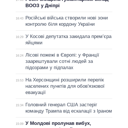
ВООЗ у Дніпрі
Російські війська створили нові зони
16:43
контролю біля кордону України
У Косові депутатка закидала прем’єра
16:29
яйцями
Лісові пожежі в Європі: у Франції
16:24
заарештували сотні людей за
підозрами у підпалах
На Херсонщині розширили перелік
15:53
населених пунктів для обов'язкової
евакуації
Головний генерал США застеріг
15:34
команду Трампа від ескалації з Іраном
У Молдові пролунав вибух,
15:09