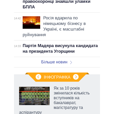
правоохоронці знайшли уламки
БПЛА
Росія вдарила по
14:42
німецькому бізнесу в
Україні, є масштабні
руйнування
Партія Мадяра висунула кандидата
14:33
на президента Угорщини
Більше новин
ІНФОГРАФІКА
 5
Як за 10 років
вго
змінилася кількість
вступників на
бакалаврат,
магістратуру та
аспірантуру