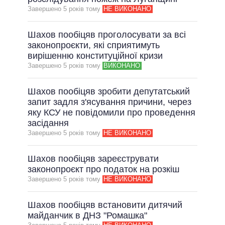
Завершено 5 рокiв тому
НЕ ВИКОНАНО
Шахов пообіцяв проголосувати за всі
законопроєкти, які сприятимуть
вирішенню конституційної кризи
Завершено 5 рокiв тому
ВИКОНАНО
Шахов пообіцяв зробити депутатський
запит задля з'ясування причини, через
яку КСУ не повідомили про проведення
засідання
Завершено 5 рокiв тому
НЕ ВИКОНАНО
Шахов пообіцяв зареєструвати
законопроєкт про податок на розкіш
Завершено 5 рокiв тому
НЕ ВИКОНАНО
Шахов пообіцяв встановити дитячий
майданчик в ДНЗ "Ромашка"