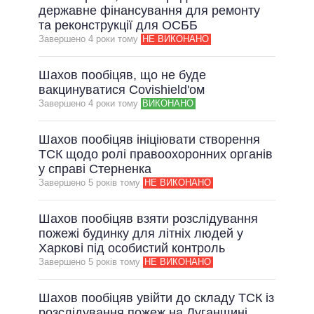
державне фінансування для ремонту
та реконструкції для ОСББ
Завершено 4 роки тому
НЕ ВИКОНАНО
Шахов пообіцяв, що не буде
вакцинуватися Covishield'ом
Завершено 4 роки тому
ВИКОНАНО
Шахов пообіцяв ініціювати створення
ТСК щодо ролі правоохоронних органів
у справі Стерненка
Завершено 5 рокiв тому
НЕ ВИКОНАНО
Шахов пообіцяв взяти розслідування
пожежі будинку для літніх людей у
Харкові під особистий контроль
Завершено 5 рокiв тому
НЕ ВИКОНАНО
Шахов пообіцяв увійти до складу ТСК із
розслідування пожеж на Луганщині