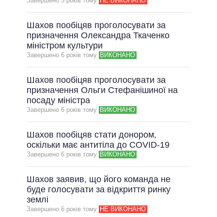
Завершено 5 рокiв тому
НЕ ВИКОНАНО
Шахов пообіцяв проголосувати за
призначення Олександра Ткаченко
міністром культури
Завершено 6 рокiв тому
ВИКОНАНО
Шахов пообіцяв проголосувати за
призначення Ольги Стефанішиної на
посаду міністра
Завершено 6 рокiв тому
ВИКОНАНО
Шахов пообіцяв стати донором,
оскільки має антитіла до COVID-19
Завершено 6 рокiв тому
ВИКОНАНО
Шахов заявив, що його команда не
буде голосувати за відкриття ринку
землі
Завершено 6 рокiв тому
НЕ ВИКОНАНО