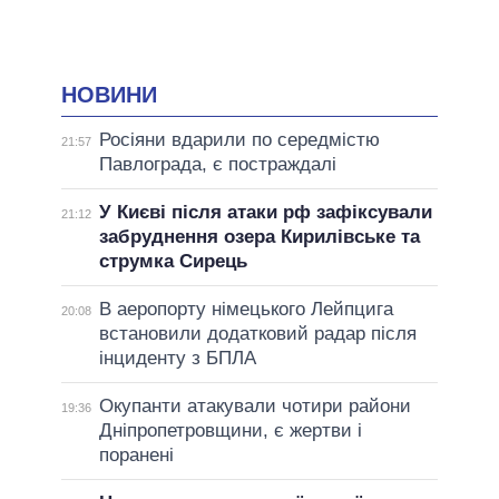
НОВИНИ
Росіяни вдарили по середмістю
21:57
Павлограда, є постраждалі
У Києві після атаки рф зафіксували
21:12
забруднення озера Кирилівське та
струмка Сирець
В аеропорту німецького Лейпцига
20:08
встановили додатковий радар після
інциденту з БПЛА
Окупанти атакували чотири райони
19:36
Дніпропетровщини, є жертви і
поранені