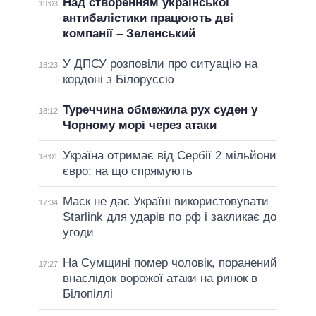
Над створенням української
19:03
антибалістики працюють дві
компанії – Зеленський
У ДПСУ розповіли про ситуацію на
18:23
кордоні з Білоруссю
Туреччина обмежила рух суден у
18:12
Чорному морі через атаки
Україна отримає від Сербії 2 мільйони
18:01
євро: на що спрямують
Маск не дає Україні використовувати
17:34
Starlink для ударів по рф і закликає до
угоди
На Сумщині помер чоловік, поранений
17:27
внаслідок ворожої атаки на ринок в
Білопіллі