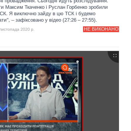
ні провадження. Сьогодні йдуть розслідування.
ги Максим Ткаченко і Руслан Горбенко зробили
ТСК. Я виключно зайду в цю ТСК і будемо
ти", – зафіксовано у відео (27:26 – 27:55).
НЕ ВИКОНАНО
листопада 2020 р.