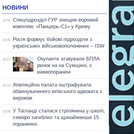
НОВИНИ
Спецпідрозділ ГУР знищив ворожий
10:58
комплекс «Панцирь-С1» у Криму
Росія формує бойові підрозділи з
10:45
українських військовополонених – ISW
Окупанти атакували БПЛА
10:27
ринок на на Сумщині, є
важкопоранені
Апеляційна палата оштрафувала
10:10
обвинуваченого київського адвоката з
вироком
У Таїланді сталася стрілянина у школі,
10:08
семеро загиблих та щонайменше 15
поранених