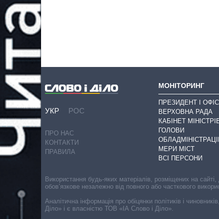
МОНІТОРИНГ
ПРЕЗИДЕНТ І ОФІС
УКР
РОС
ВЕРХОВНА РАДА
КАБІНЕТ МІНІСТРІ
ГОЛОВИ
ПРО НАС
ОБЛАДМІНІСТРАЦІ
КОНТАКТИ
МЕРИ МІСТ
ПРАВИЛА
ВСІ ПЕРСОНИ
Використання будь-яких матеріалів, розміщених на сайті,
обов’язкове незалежно від повного або часткового викори
Аналітична інформація про обіцянки політиків і чиновників
Діло» і є власністю ТОВ «ІА Слово і Діло».