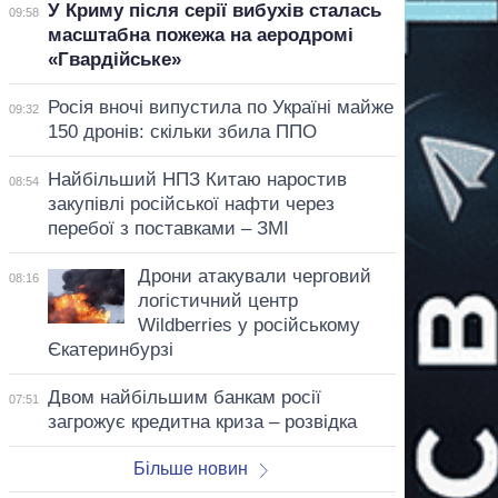
У Криму після серії вибухів сталась
09:58
масштабна пожежа на аеродромі
«Гвардійське»
Росія вночі випустила по Україні майже
09:32
150 дронів: скільки збила ППО
Найбільший НПЗ Китаю наростив
08:54
закупівлі російської нафти через
перебої з поставками – ЗМІ
Дрони атакували черговий
08:16
логістичний центр
Wildberries у російському
Єкатеринбурзі
Двом найбільшим банкам росії
07:51
загрожує кредитна криза – розвідка
Більше новин