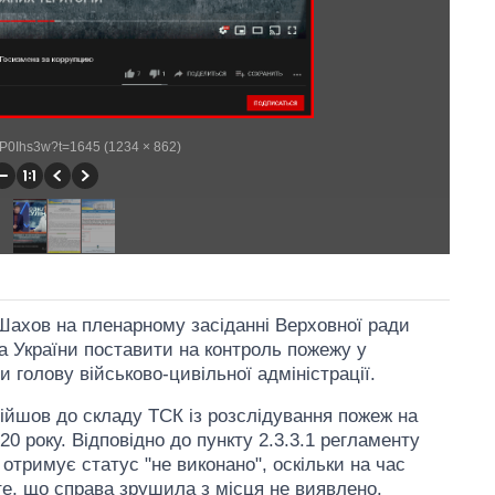
1tP0Ihs3w?t=1645 (1234 × 862)
 Шахов на пленарному засіданні Верховної ради
а України поставити на контроль пожежу у
и голову військово-цивільної адміністрації.
війшов до складу ТСК із розслідування пожеж на
0 року. Відповідно до пункту 2.3.3.1 регламенту
 отримує статус "не виконано", оскільки на час
те, що справа зрушила з місця не виявлено.