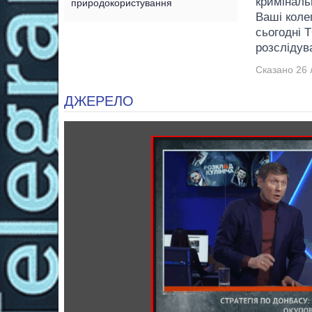
криміналь
природокористування
Ваші коле
сьогодні 
розслідува
Сказано 26 
ДЖЕРЕЛО