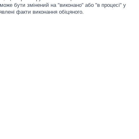
 може бути змінений на "виконано" або "в процесі" у
иявлені факти виконання обіцяного.
Як зросли тарифи
на холодну воду у