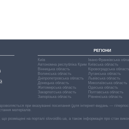
містах України на
початок серпня
РЕГІОНИ
Київ
Івано-Франківська обл
Автономна республіка Крим
Київська область
Вінницька область
Кіровоградська област
В
Волинська область
Луганська область
Дніпропетровська область
Львівська область
Й
Донецька область
Миколаївська область
Житомирська область
Одеська область
Закарпатська область
Полтавська область
Запорізька область
Рівненська область
 дозволяється при вказуванні посилання (для інтернет-видань — гіперпоси
стання матеріалів.
, що розміщені на порталі slovoidilo.ua, а також інформація про стан вик