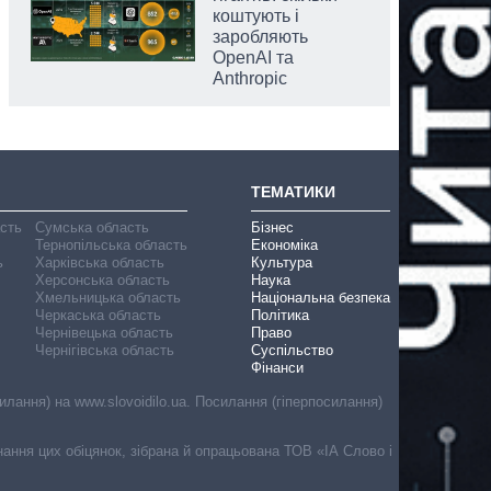
коштують і
заробляють
OpenAI та
Anthropic
ТЕМАТИКИ
асть
Сумська область
Бізнес
Тернопільська область
Економіка
ь
Харківська область
Культура
Херсонська область
Наука
Хмельницька область
Національна безпека
Черкаська область
Політика
Чернівецька область
Право
Чернігівська область
Суспільство
Фінанси
лання) на www.slovoidilo.ua. Посилання (гіперпосилання)
онання цих обіцянок, зібрана й опрацьована ТОВ «ІА Слово і