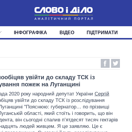
ІНФОГРАФІКА
ВІДЕО
ПІДТРИМАТИ
ІС
СТРІЧКА
ВЕРХОВНА РАДА
ПОДІЇ
СТАТТІ
КАБІНЕТ МІНІСТРІВ
ДУМКИ
ОГЛЯДИ
ГОЛОВИ ОБЛАДМІНІСТРА
ДАЙДЖЕСТИ
ПОЛІТИКА
ДЕПУТАТИ
ЕКОНОМІКА
КОМІТЕТИ
СУСПІЛЬСТВО
ФРАКЦІЇ
ОКРУГИ
СВІТ
ообіцяв увійти до складу ТСК із
ування пожеж на Луганщині
ада 2020 року народний депутат України
Сергій
біцяв увійти до складу ТСК із розслідування
Луганщині "Пояснюю: губернатор… по прізвищі
уганській області, який стоїть і говорить, що він
ента, він сьогодні спалив п’ятдесят тисяч гектарів
імнадцять людей живцем. Я це заявляю. Це є