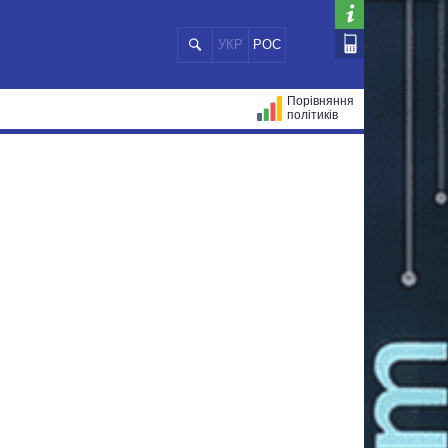
УКР
РОС
Порівняння
політиків
ЦІЙ
МЕРИ МІСТ
ВСІ ПЕРСОНИ