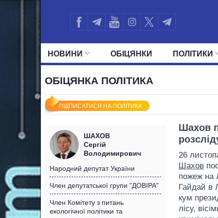
НОВИНИ
ОБIЦЯНКИ
ПОЛIТИКИ
УСІ ПОЛІТИКИ
ПРЕЗИДЕНТ І ОФ
ОБІЦЯНКА ПОЛІТИКА
ПІДПИСАТИСЯ НА ПОЛІТИКА
Шахов п
ШАХОВ
розслід
Сергій
Володимирович
26 листоп
Шахов
поо
Народний депутат України
пожеж на 
Член депутатської групи "ДОВІРА"
Гайдай в Л
кум презид
Член Комітету з питань
лісу, віс
екологічної політики та