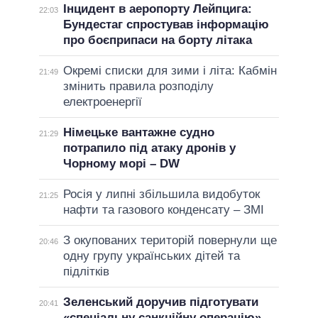
Інцидент в аеропорту Лейпцига:
22:03
Бундестаг спростував інформацію
про боєприпаси на борту літака
Окремі списки для зими і літа: Кабмін
21:49
змінить правила розподілу
електроенергії
Німецьке вантажне судно
21:29
потрапило під атаку дронів у
Чорному морі – DW
Росія у липні збільшила видобуток
21:25
нафти та газового конденсату – ЗМІ
З окупованих територій повернули ще
20:46
одну групу українських дітей та
підлітків
Зеленський доручив підготувати
20:41
«спеціальну санкційну операцію»