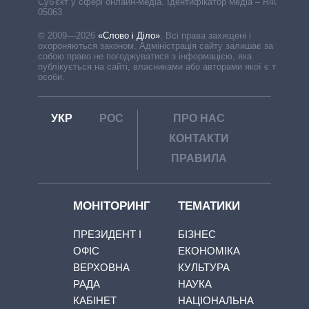
Cуб'єкт у сфері онлайн-медіа. Ідентифікатор медіа – R40-
05063
© 2009—2026
«Слово і Діло»
.
Всі права захищені і
охороняються законом. Адміністрація сайту залишає за
собою право не погоджуватися з інформацією, яка
публікується на сайті, власниками або авторами якої є треті
особи.
УКР
РОС
ПРО НАС
КОНТАКТИ
ПРАВИЛА
МОНІТОРИНГ
ТЕМАТИКИ
ПРЕЗИДЕНТ І
БІЗНЕС
ОФІС
ЕКОНОМІКА
ВЕРХОВНА
КУЛЬТУРА
РАДА
НАУКА
КАБІНЕТ
НАЦІОНАЛЬНА