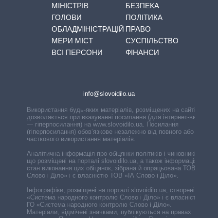
МІНІСТРІВ
БЕЗПЕКА
ГОЛОВИ
ПОЛІТИКА
ОБЛАДМІНІСТРАЦІЙ
ПРАВО
МЕРИ МІСТ
СУСПІЛЬСТВО
ВСІ ПЕРСОНИ
ФІНАНСИ
info@slovoidilo.ua
Використання будь-яких матеріалів, розміщених на сайті,
дозволяється при вказуванні посилання (для інтернет-видань
— гіперпосилання) на www.slovoidilo.ua. Посилання
(гіперпосилання) обов’язкове незалежно від повного або
часткового використання матеріалів.
Аналітична інформація про обіцянки політиків і чиновників,
що розміщені на порталі slovoidilo.ua, а також інформація про
стан виконання цих обіцянок, зібрана й опрацьована ТОВ «ІА
Слово і Діло» і є власністю ТОВ «ІА Слово і Діло».
Інфографіки, розміщені на порталі slovoidilo.ua, створені ГО
«Система народного контролю Слово і Діло» і є власністю
ГО «Система народного контролю Слово і Діло».
Матеріали, відмічені значками, публікуються на правах