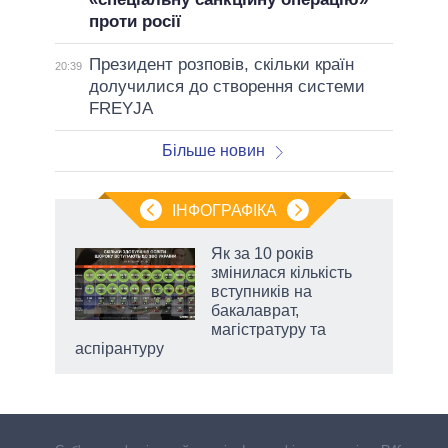
проти росії
Президент розповів, скільки країн
20:39
долучилися до створення системи
FREYJA
Більше новин
ІНФОГРАФІКА
Як за 10 років
раїні
змінилася кількість
ої
вступників на
бакалаврат,
магістратуру та
аспірантуру