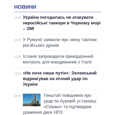
НОВИНИ
Україна погодилась не атакувати
12:46
неросійські танкери в Чорному морі
– ЗМІ
У Румунії заявили про зміну тактики
12:42
російських дронів
Іспанія запровадила прикордонний
12:26
контроль для мандрівників з Італії
«Не хоче лише путін»: Зеленський
12:10
відреагував на нічний удар по
Україні
Генштаб повідомив про
11:51
удар по буровій установці
«Сиваш» та підтвердив
ураження двох НПЗ