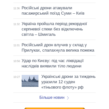
Російські дрони атакували
11:36
пасажирський поїзд Суми – Київ
Україна пройшла період рекордної
11:32
серпневої спеки без відключень
світла – Шмигаль
Російський дрон влучив у склад у
11:01
Прилуках, спалахнула велика пожежа
Удар по Києву: під час ліквідації
10:56
наслідків виявили тіло людини
Українські дрони за тиждень
10:27
уразили 12 суден
«тіньового флоту» рф
Більше новин