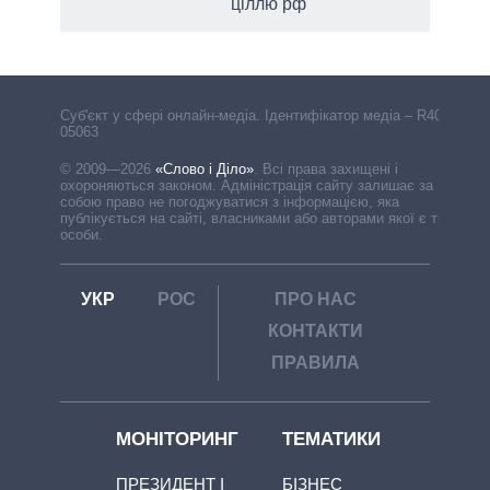
ціллю рф
Cуб'єкт у сфері онлайн-медіа. Ідентифікатор медіа – R40-
05063
© 2009—2026
«Слово і Діло»
.
Всі права захищені і
охороняються законом. Адміністрація сайту залишає за
собою право не погоджуватися з інформацією, яка
публікується на сайті, власниками або авторами якої є треті
особи.
УКР
РОС
ПРО НАС
КОНТАКТИ
ПРАВИЛА
МОНІТОРИНГ
ТЕМАТИКИ
ПРЕЗИДЕНТ І
БІЗНЕС