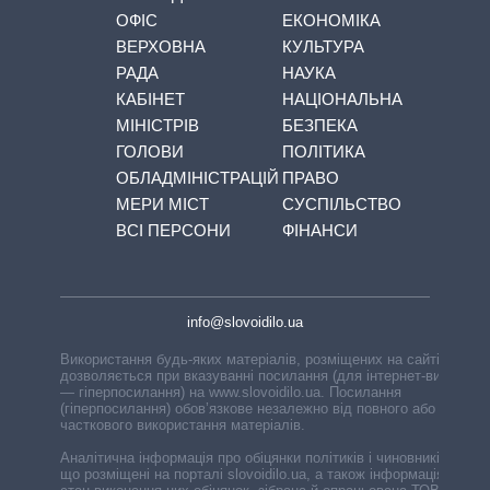
ОФІС
ЕКОНОМІКА
ВЕРХОВНА
КУЛЬТУРА
РАДА
НАУКА
КАБІНЕТ
НАЦІОНАЛЬНА
МІНІСТРІВ
БЕЗПЕКА
ГОЛОВИ
ПОЛІТИКА
ОБЛАДМІНІСТРАЦІЙ
ПРАВО
МЕРИ МІСТ
СУСПІЛЬСТВО
ВСІ ПЕРСОНИ
ФІНАНСИ
info@slovoidilo.ua
Використання будь-яких матеріалів, розміщених на сайті,
дозволяється при вказуванні посилання (для інтернет-видань
— гіперпосилання) на www.slovoidilo.ua. Посилання
(гіперпосилання) обов’язкове незалежно від повного або
часткового використання матеріалів.
Аналітична інформація про обіцянки політиків і чиновників,
що розміщені на порталі slovoidilo.ua, а також інформація про