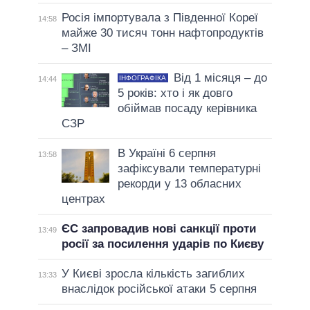
Росія імпортувала з Південної Кореї
14:58
майже 30 тисяч тонн нафтопродуктів
– ЗМІ
Від 1 місяця – до
ІНФОГРАФІКА
14:44
5 років: хто і як довго
обіймав посаду керівника
СЗР
В Україні 6 серпня
13:58
зафіксували температурні
рекорди у 13 обласних
центрах
ЄС запровадив нові санкції проти
13:49
росії за посилення ударів по Києву
У Києві зросла кількість загиблих
13:33
внаслідок російської атаки 5 серпня