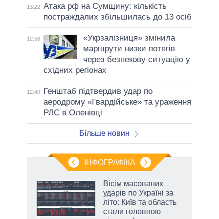
Атака рф на Сумщину: кількість
13:22
постраждалих збільшилась до 13 осіб
«Укрзалізниця» змінила
12:58
маршрути низки потягів
через безпекову ситуацію у
східних регіонах
Генштаб підтвердив удар по
12:49
аеродрому «Гвардійське» та ураження
РЛС в Оленівці
Більше новин
ІНФОГРАФІКА
Вісім масованих
раїні
ударів по Україні за
ої
літо: Київ та область
стали головною