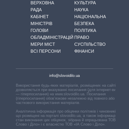
ВЕРХОВНА
КУЛЬТУРА
РАДА
НАУКА
КАБІНЕТ
НАЦІОНАЛЬНА
МІНІСТРІВ
БЕЗПЕКА
ГОЛОВИ
ПОЛІТИКА
ОБЛАДМІНІСТРАЦІЙ
ПРАВО
МЕРИ МІСТ
СУСПІЛЬСТВО
ВСІ ПЕРСОНИ
ФІНАНСИ
info@slovoidilo.ua
Використання будь-яких матеріалів, розміщених на сайті,
дозволяється при вказуванні посилання (для інтернет-видань
— гіперпосилання) на www.slovoidilo.ua. Посилання
(гіперпосилання) обов’язкове незалежно від повного або
часткового використання матеріалів.
Аналітична інформація про обіцянки політиків і чиновників,
що розміщені на порталі slovoidilo.ua, а також інформація про
стан виконання цих обіцянок, зібрана й опрацьована ТОВ «ІА
Слово і Діло» і є власністю ТОВ «ІА Слово і Діло».