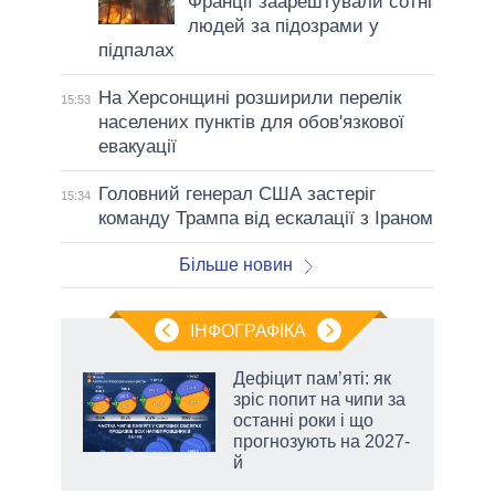
Франції заарештували сотні
людей за підозрами у
підпалах
На Херсонщині розширили перелік
15:53
населених пунктів для обов'язкової
евакуації
Головний генерал США застеріг
15:34
команду Трампа від ескалації з Іраном
Більше новин
ІНФОГРАФІКА
Дефіцит пам’яті: як
ть
зріс попит на чипи за
останні роки і що
прогнозують на 2027-
й