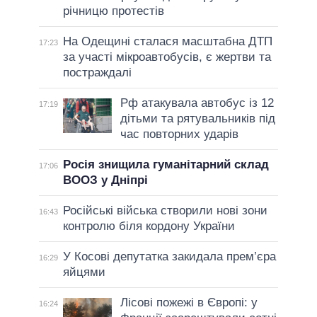
річницю протестів
На Одещині сталася масштабна ДТП
17:23
за участі мікроавтобусів, є жертви та
постраждалі
Рф атакувала автобус із 12
17:19
дітьми та рятувальників під
час повторних ударів
Росія знищила гуманітарний склад
17:06
ВООЗ у Дніпрі
Російські війська створили нові зони
16:43
контролю біля кордону України
У Косові депутатка закидала прем’єра
16:29
яйцями
Лісові пожежі в Європі: у
16:24