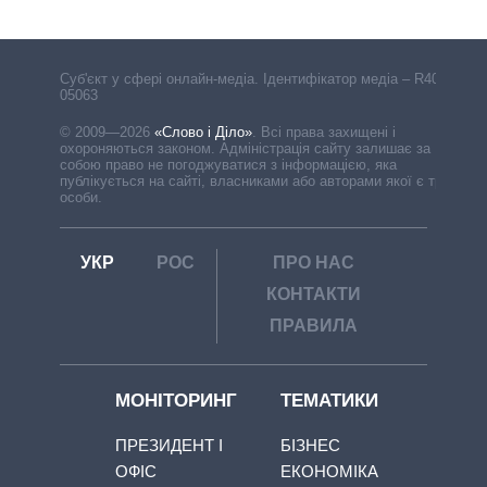
Cуб'єкт у сфері онлайн-медіа. Ідентифікатор медіа – R40-
05063
© 2009—2026
«Слово і Діло»
.
Всі права захищені і
охороняються законом. Адміністрація сайту залишає за
собою право не погоджуватися з інформацією, яка
публікується на сайті, власниками або авторами якої є треті
особи.
УКР
РОС
ПРО НАС
КОНТАКТИ
ПРАВИЛА
МОНІТОРИНГ
ТЕМАТИКИ
ПРЕЗИДЕНТ І
БІЗНЕС
ОФІС
ЕКОНОМІКА