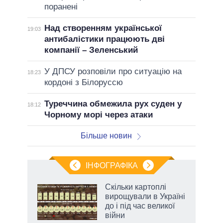
поранені
Над створенням української
19:03
антибалістики працюють дві
компанії – Зеленський
У ДПСУ розповіли про ситуацію на
18:23
кордоні з Білоруссю
Туреччина обмежила рух суден у
18:12
Чорному морі через атаки
Більше новин
ІНФОГРАФІКА
 як
Скільки картоплі
и за
вирощували в Україні
до і під час великої
2027-
війни