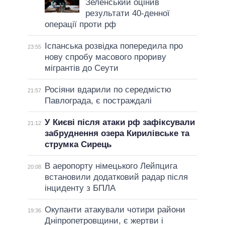
Зеленський оцінив
результати 40-денної
операції проти рф
Іспанська розвідка попередила про
23:55
нову спробу масового прориву
мігрантів до Сеути
Росіяни вдарили по середмістю
21:57
Павлограда, є постраждалі
У Києві після атаки рф зафіксували
21:12
забруднення озера Кирилівське та
струмка Сирець
В аеропорту німецького Лейпцига
20:08
встановили додатковий радар після
інциденту з БПЛА
Окупанти атакували чотири райони
19:36
Дніпропетровщини, є жертви і