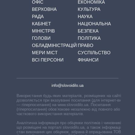
ОФІС
ЕКОНОМІКА
ВЕРХОВНА
КУЛЬТУРА
РАДА
НАУКА
КАБІНЕТ
НАЦІОНАЛЬНА
МІНІСТРІВ
БЕЗПЕКА
ГОЛОВИ
ПОЛІТИКА
ОБЛАДМІНІСТРАЦІЙ
ПРАВО
МЕРИ МІСТ
СУСПІЛЬСТВО
ВСІ ПЕРСОНИ
ФІНАНСИ
info@slovoidilo.ua
Використання будь-яких матеріалів, розміщених на сайті,
дозволяється при вказуванні посилання (для інтернет-видань
— гіперпосилання) на www.slovoidilo.ua. Посилання
(гіперпосилання) обов’язкове незалежно від повного або
часткового використання матеріалів.
Аналітична інформація про обіцянки політиків і чиновників,
що розміщені на порталі slovoidilo.ua, а також інформація про
стан виконання цих обіцянок, зібрана й опрацьована ТОВ «ІА