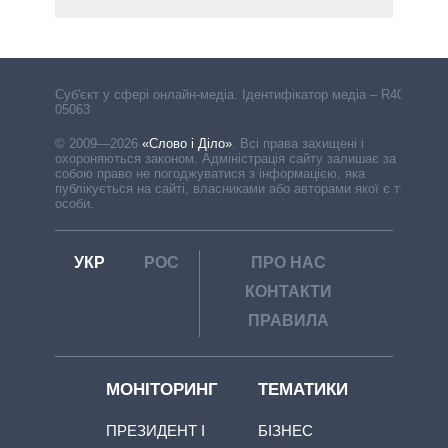
Cуб'єкт у сфері онлайн-медіа. Ідентифікатор медіа – R40-
05063
© 2009—2026
«Слово і Діло»
.
Всі права захищені і
охороняються законом. Адміністрація сайту залишає за
собою право не погоджуватися з інформацією, яка
публікується на сайті, власниками або авторами якої є треті
особи.
УКР
РОС
ПРО НАС
КОНТАКТИ
ПРАВИЛА
МОНІТОРИНГ
ТЕМАТИКИ
ПРЕЗИДЕНТ І
БІЗНЕС