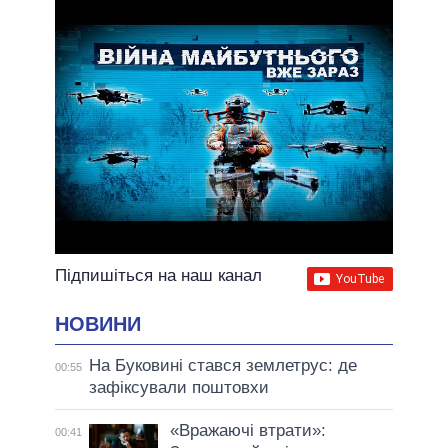
ВСІ ОБІЦЯНКИ
АРХІВНІ ОБІЦЯНКИ
Підпишіться на наш канал
НОВИНИ
На Буковині стався землетрус: де
00:55
зафіксували поштовхи
«Вражаючі втрати»:
00:41